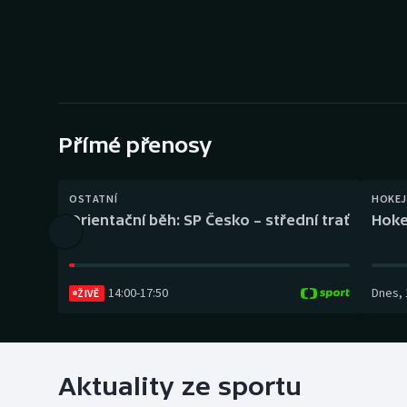
Curling
Dostihy
Florbal
Futsal
Přímé přenosy
Golf
OSTATNÍ
HOKEJ
Orientační běh: SP Česko – střední trať
Hoke
Gymnastika
14:00
-
17:50
Dnes
,
ŽIVĚ
Aktuality ze sportu