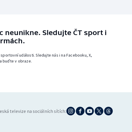
 neunikne. Sledujte ČT sport i
ormách.
 sportovní události. Sledujte nás i na Facebooku, X,
a buďte v obraze.
eská televize na sociálních sítích: