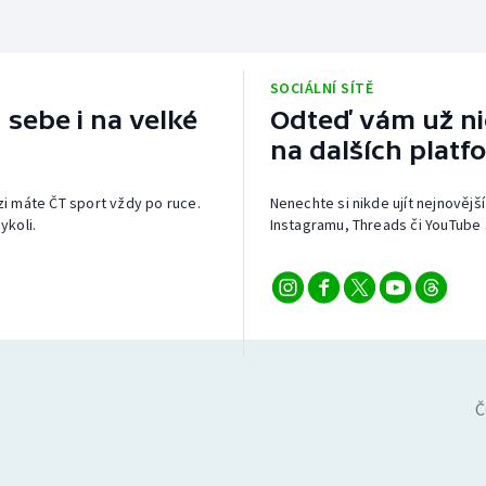
SOCIÁLNÍ SÍTĚ
 sebe i na velké
Odteď vám už nic
na dalších platf
izi máte ČT sport vždy po ruce.
Nenechte si nikde ujít nejnovější
ykoli.
Instagramu, Threads či YouTube 
Č