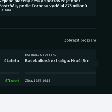
Nejlépe placený český sportovec je opět
Pastrňák, podle Forbesu vydělal 275 milionů
. 8. 2026
Zobrazit program
BASEBALL A SOFTBAL
 – štafeta
Baseballová extraliga: Hroši Brno – Eagles
Zítra
,
12:55
-
16:15