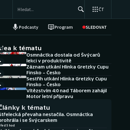
ČT
Podcasty
Program
SLEDOVAT
NEPŘEHLÉDNĚTE
Soutěže
idea k tématu
Osmnáctka dostala od Švýcarů
Historické návraty
lekci v produktivitě
Záznam utkání Hlinka Gretzky Cupu
Aplikace ČT sport
Finsko – Česko
Sestřih utkání Hlinka Gretzky Cupu
AZ kvíz
Finsko – Česko
Vítězstvím 4:0 nad Táborem zahájil
Motor letní přípravu
Články k tématu
Střelecká převaha nestačila. Osmnáctka
prohrála i se Švýcarskem
Před 5 hod