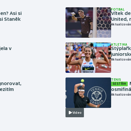
FOTBAL
en? Asi si
Vítek de
 si Staněk
United, 
Aktualizován
ATLETIKA
jela v
Stýplařk
juniors
Aktualizován
TENIS
gnorovat,
SESTŘIH
ezitím
osmifiná
Aktualizován
Video