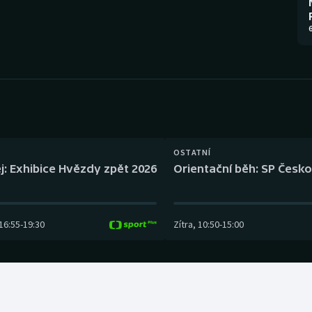
Moderní pětiboj
Triatlon
6
Motorsport
Veslování
Olympijské hry
Vodní slalom
Parasport
Volejbal
Plavání
Ostatní
OSTATNÍ
j: Exhibice Hvězdy zpět 2026
Orientační běh: SP Česko
Plážový volejbal
16:55
-
19:30
Zítra
,
10:50
-
15:00