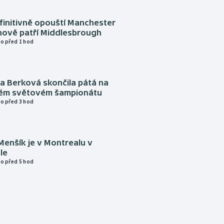
finitivně opouští Manchester
nově patří Middlesbrough
o před 1 hod
a Berková skončila pátá na
kém světovém šampionátu
o před 3 hod
Menšík je v Montrealu v
le
o před 5 hod