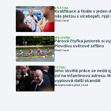
ATLETIKA
Kvalifikace a finále v jeden d
nás pletou s vícebojaři, rýpl
Před 1 hod
VESLOVÁNÍ
Párová čtyřka juniorek si vy
Plovdivu světové stříbro
Před 1 hod
FOTBAL
Jeho skvělá práce se nedá i
zní na Infantinovu adresu. M
vyplouvá další skandál
Aktualizováno před 1 hod