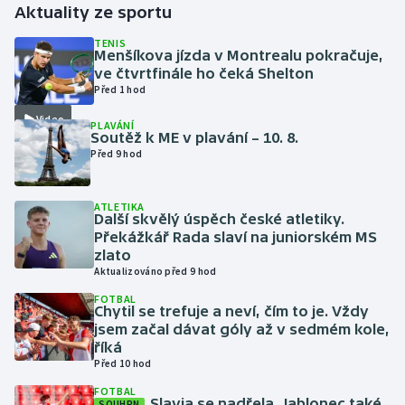
Aktuality ze sportu
Futsal
TENIS
Menšíkova jízda v Montrealu pokračuje,
ve čtvrtfinále ho čeká Shelton
Golf
Před 1 hod
Video
PLAVÁNÍ
Gymnastika
Soutěž k ME v plavání – 10. 8.
Před 9 hod
Házená
ATLETIKA
Jezdectví
Další skvělý úspěch české atletiky.
Překážkář Rada slaví na juniorském MS
zlato
Judo
Aktualizováno před 9 hod
FOTBAL
Krasobruslení
Chytil se trefuje a neví, čím to je. Vždy
jsem začal dávat góly až v sedmém kole,
Lezení
říká
Před 10 hod
Lyže a snowboard
FOTBAL
Slavia se nadřela, Jablonec také
SOUHRN