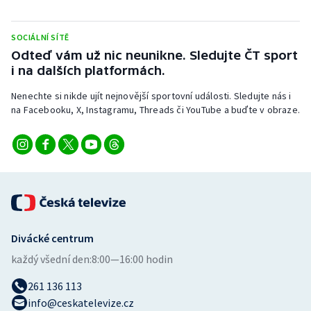
Short track
SOCIÁLNÍ SÍTĚ
Sportovní střelba
Odteď vám už nic neunikne. Sledujte ČT sport
i na dalších platformách.
Stolní tenis
Nenechte si nikde ujít nejnovější sportovní události. Sledujte nás i
Triatlon
na Facebooku, X, Instagramu, Threads či YouTube a buďte v obraze.
Veslování
Vodní slalom
Volejbal
Divácké centrum
Ostatní
každý všední den:
8:00—16:00 hodin
261 136 113
info@ceskatelevize.cz