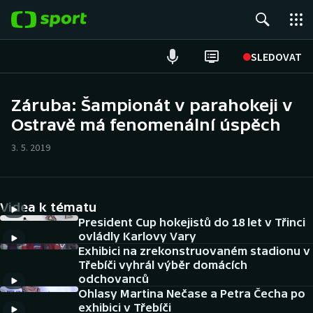
POPULÁRNÍ
SLEDOVAT
ME v atletice
Záruba: Šampionát v parahokeji v
Ostravě má fenomenální úspěch
ME v plavání
3. 5. 2019
Fotbal
Hokej
Videa k tématu
Tenis
President Cup hokejistů do 18 let v Třinci
ovládly Karlovy Vary
Exhibici na zrekonstruovaném stadionu v
DALŠÍ SPORTY
Třebíči vyhrál výběr domácích
odchovanců
Americký fotbal
NEPŘEHLÉDNĚTE
Ohlasy Martina Nečase a Petra Čecha po
exhibici v Třebíči