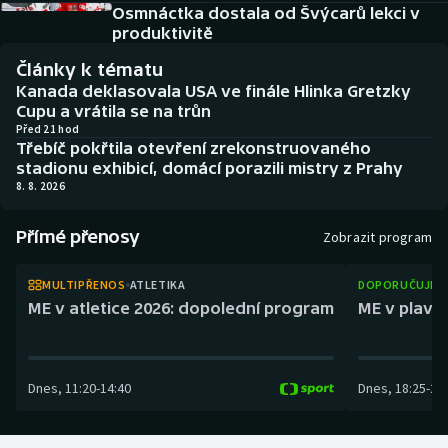
Atletika
Soutěže
Osmnáctka dostala od Švýcarů lekci v
produktivitě
Baseball a softbal
Historické návraty
Články k tématu
Kanada deklasovala USA ve finále Hlinka Gretzky
Basketbal
Aplikace ČT sport
Cupu a vrátila se na trůn
Před 21 hod
Třebíč pokřtila otevření zrekonstruovaného
Biatlon
AZ kvíz
stadionu exhibicí, domácí porazili mistry z Prahy
8. 8. 2026
Boby a skeleton
Přímé přenosy
Zobrazit program
Box
MULTIPŘENOS
ATLETIKA
DOPORUČUJEM
Curling
ME v atletice 2026: dopolední program
ME v plaván
Cyklistika
Dnes
,
11:20
-
14:40
Dnes
,
18:25
-
21
Dostihy
Florbal