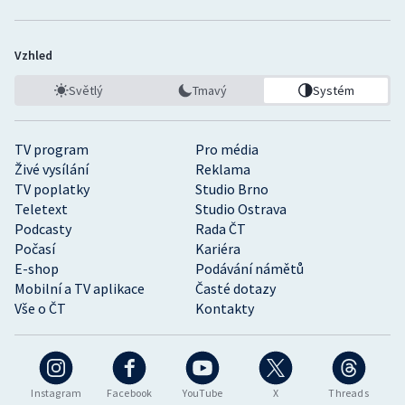
Vzhled
Světlý
Tmavý
Systém
TV program
Pro média
Živé vysílání
Reklama
TV poplatky
Studio Brno
Teletext
Studio Ostrava
Podcasty
Rada ČT
Počasí
Kariéra
E-shop
Podávání námětů
Mobilní a TV aplikace
Časté dotazy
Vše o ČT
Kontakty
Instagram
Facebook
YouTube
X
Threads