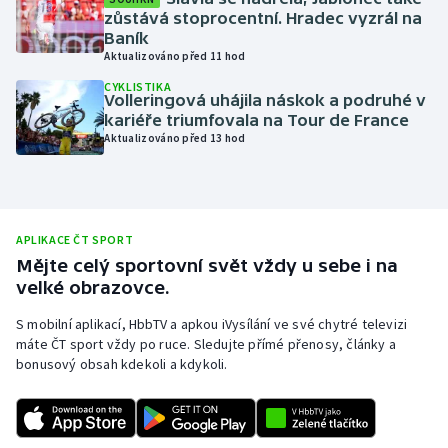
zůstává stoprocentní. Hradec vyzrál na
Moderní pětiboj
Baník
Aktualizováno před 11 hod
Motorsport
CYKLISTIKA
Volleringová uhájila náskok a podruhé v
kariéře triumfovala na Tour de France
Olympijské hry
Aktualizováno před 13 hod
Parasport
Plavání
APLIKACE ČT SPORT
Mějte celý sportovní svět vždy u sebe i na
Plážový volejbal
velké obrazovce.
Ragby
S mobilní aplikací, HbbTV a apkou iVysílání ve své chytré televizi
máte ČT sport vždy po ruce. Sledujte přímé přenosy, články a
bonusový obsah kdekoli a kdykoli.
Rychlobruslení
Rychlostní kanoistika