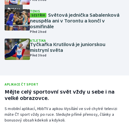
Olympijské hry
Video
TENIS
Světová jednička Sabalenková
SESTŘIH
neuspěla ani v Torontu a končí v
Parasport
osmifinále
Před 2 hod
Plavání
ATLETIKA
Tyčkařka Krutilová je juniorskou
Plážový volejbal
mistryní světa
Před 3 hod
Ragby
Rychlobruslení
APLIKACE ČT SPORT
Rychlostní kanoistika
Mějte celý sportovní svět vždy u sebe i na
velké obrazovce.
Short track
S mobilní aplikací, HbbTV a apkou iVysílání ve své chytré televizi
máte ČT sport vždy po ruce. Sledujte přímé přenosy, články a
Sportovní střelba
bonusový obsah kdekoli a kdykoli.