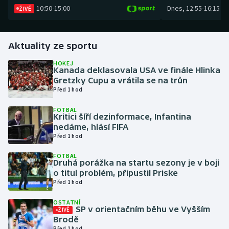
10:50
-
15:00
Dnes
,
12:55
-
16:15
ŽIVĚ
Gymnastika
Aktuality ze sportu
Házená
HOKEJ
Kanada deklasovala USA ve finále Hlinka
Jezdectví
Gretzky Cupu a vrátila se na trůn
Před 1 hod
Judo
FOTBAL
Kritici šíří dezinformace, Infantina
Krasobruslení
nedáme, hlásí FIFA
Před 1 hod
Lezení
FOTBAL
Druhá porážka na startu sezony je v boji
Lyže a snowboard
o titul problém, připustil Priske
Před 1 hod
Moderní pětiboj
OSTATNÍ
SP v orientačním běhu ve Vyšším
ŽIVĚ
Motorsport
Brodě
Před 1 hod