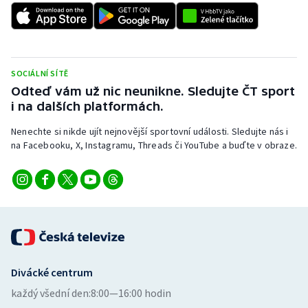
Stolní tenis
Triatlon
SOCIÁLNÍ SÍTĚ
Veslování
Odteď vám už nic neunikne. Sledujte ČT sport
i na dalších platformách.
Vodní slalom
Nenechte si nikde ujít nejnovější sportovní události. Sledujte nás i
Volejbal
na Facebooku, X, Instagramu, Threads či YouTube a buďte v obraze.
Ostatní
Divácké centrum
každý všední den:
8:00—16:00 hodin