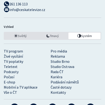
261 136 113
info@ceskatelevize.cz
Vzhled
Světlý
Tmavý
Systém
TV program
Pro média
Živé vysílání
Reklama
TV poplatky
Studio Brno
Teletext
Studio Ostrava
Podcasty
Rada ČT
Počasí
Kariéra
E-shop
Podávání námětů
Mobilní a TV aplikace
Časté dotazy
Vše o ČT
Kontakty