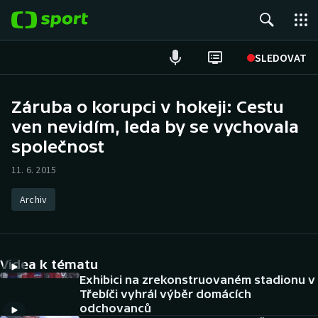
POPULÁRNÍ
SLEDOVAT
Fotbal
Záruba o korupci v hokeji: Cestu
ven nevidím, leda by se vychovala
Hokej
společnost
Tenis
11. 6. 2015
Atletika
Archiv
Cyklistika
DALŠÍ SPORTY
Videa k tématu
Exhibici na zrekonstruovaném stadionu v
Americký fotbal
NEPŘEHLÉDNĚTE
Třebíči vyhrál výběr domácích
odchovanců