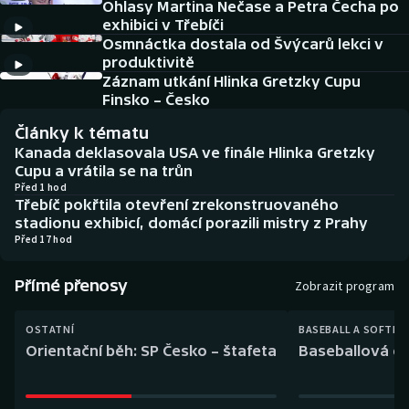
Ohlasy Martina Nečase a Petra Čecha po
Baseball a softbal
Soutěže
exhibici v Třebíči
Osmnáctka dostala od Švýcarů lekci v
Basketbal
Historické návraty
produktivitě
Záznam utkání Hlinka Gretzky Cupu
Biatlon
Aplikace ČT sport
Finsko – Česko
Články k tématu
Boby a skeleton
AZ kvíz
Kanada deklasovala USA ve finále Hlinka Gretzky
Cupu a vrátila se na trůn
Box
Před 1 hod
Třebíč pokřtila otevření zrekonstruovaného
stadionu exhibicí, domácí porazili mistry z Prahy
Curling
Před 17 hod
Dostihy
Přímé přenosy
Zobrazit program
Florbal
OSTATNÍ
BASEBALL A SOFTBA
Orientační běh: SP Česko – štafeta
Baseballová ex
Futsal
Golf