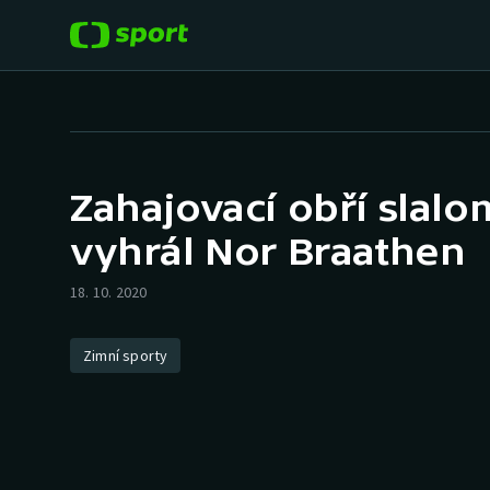
POPULÁRNÍ
DALŠÍ SPORTY
Fotbal
Americký fotbal
Zahajovací obří slal
Hokej
Baseball a softbal
vyhrál Nor Braathen
Tenis
Basketbal
18. 10. 2020
Atletika
Biatlon
Zimní sporty
Cyklistika
Boby a skeleton
Box