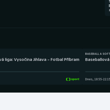
Moderní pětiboj
Triatlon
2
Motorsport
Veslování
Olympijské hry
Vodní slalom
Parasport
Volejbal
Plavání
Ostatní
BASEBALL A SOF
á liga: Vysočina Jihlava – Fotbal Příbram
Baseballová 
Plážový volejbal
Dnes
,
18:55
-
22:1