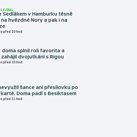
OLEJBAL
e Sedlákem v Hamburku těsně
i na hvězdné Nory a pak i na
ze
o před 10 hod
 doma splnil roli favorita a
zahájil dvojutkání s Rigou
o před 10 hod
evyužil šance ani přesilovku po
 kartě. Doma padl s Besiktasem
o před 11 hod