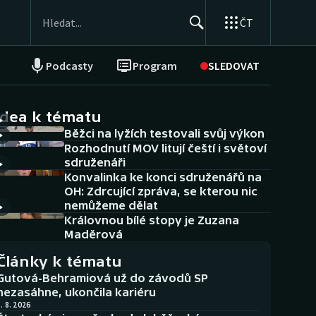
ČT
Podcasty
Program
SLEDOVAT
NEPŘEHLÉDNĚTE
Soutěže
idea k tématu
Běžci na lyžích testovali svůj výkon
Historické návraty
Rozhodnutí MOV litují čeští i světoví
sdruženáři
Aplikace ČT sport
Konvalinka ke konci sdruženářů na
OH: Zdrcující zpráva, se kterou nic
AZ kvíz
nemůžeme dělat
Královnou bílé stopy je Zuzana
Maděrová
Články k tématu
Gutová-Behramiová už do závodů SP
nezasáhne, ukončila kariéru
. 8. 2026