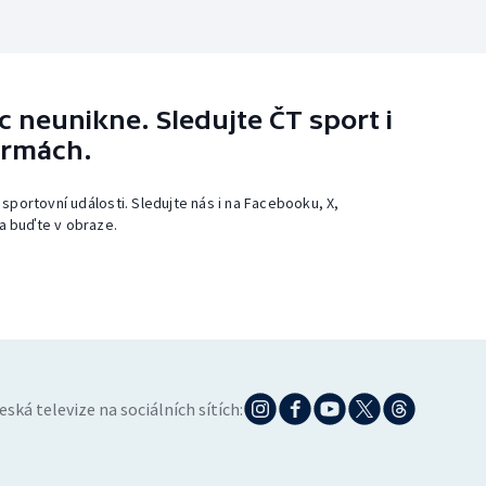
 neunikne. Sledujte ČT sport i
ormách.
 sportovní události. Sledujte nás i na Facebooku, X,
a buďte v obraze.
eská televize na sociálních sítích: