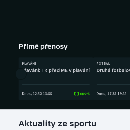
Curling
Dostihy
Florbal
Futsal
Přímé přenosy
Golf
PLAVÁNÍ
FOTBAL
Plavání: TK před ME v plavání
Druhá fotbalov
Gymnastika
Dnes
,
12:30
-
13:00
Dnes
,
17:35
-
19:55
Aktuality ze sportu