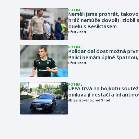
FOTBAL
Neměli jsme prohrát, takovo
hráč nemůže dovolit, zlobil 
duelu s Besiktasem
Před 2 hod
FOTBAL
Polidar dal dost možná první
Palici nemám úplně špatnou, 
Před 9 hod
FOTBAL
UEFA trvá na bojkotu soutěží 
omluva jí nestačí a Infantino
Aktualizováno před 9 hod