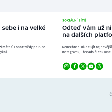
SOCIÁLNÍ SÍTĚ
 sebe i na velké
Odteď vám už nic
na dalších platf
izi máte ČT sport vždy po ruce.
Nenechte si nikde ujít nejnovější
ykoli.
Instagramu, Threads či YouTube 
Č