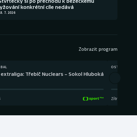
Štvrtecký si po přechodu k běžeckému
lyžování konkrétní cíle nedává
8. 7. 2026
Zobrazit program
TBAL
OSTATNÍ
extraliga: Třebíč Nuclears – Sokol Hluboká
Orientační
5
Zítra
,
14:00
-
17