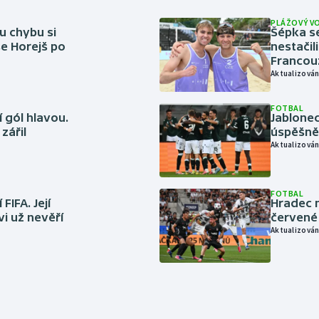
PLÁŽOVÝ V
u chybu si
Šépka s
se Horejš po
nestačil
Francou
Aktualizován
FOTBAL
 gól hlavou.
Jablonec
zářil
úspěšně 
Aktualizován
FOTBAL
FIFA. Její
Hradec n
vi už nevěří
červené
Aktualizován