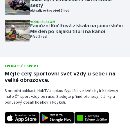
šestý
Olympijské hry
Aktualizováno před 3 hod
VODNÍ SLALOM
Parasport
Famózní Kočířová získala na juniorském
ME den po kajaku titul i na kanoi
Plavání
Před 3 hod
Plážový volejbal
Ragby
APLIKACE ČT SPORT
Mějte celý sportovní svět vždy u sebe i na
Rychlobruslení
velké obrazovce.
S mobilní aplikací, HbbTV a apkou iVysílání ve své chytré televizi
Rychlostní kanoistika
máte ČT sport vždy po ruce. Sledujte přímé přenosy, články a
bonusový obsah kdekoli a kdykoli.
Short track
Sportovní střelba