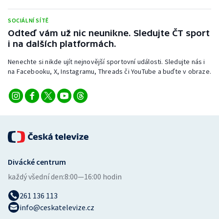
Stolní tenis
SOCIÁLNÍ SÍTĚ
Triatlon
Odteď vám už nic neunikne. Sledujte ČT sport
i na dalších platformách.
Veslování
Nenechte si nikde ujít nejnovější sportovní události. Sledujte nás i
na Facebooku, X, Instagramu, Threads či YouTube a buďte v obraze.
Vodní slalom
Volejbal
Ostatní
Divácké centrum
každý všední den:
8:00—16:00 hodin
261 136 113
info@ceskatelevize.cz