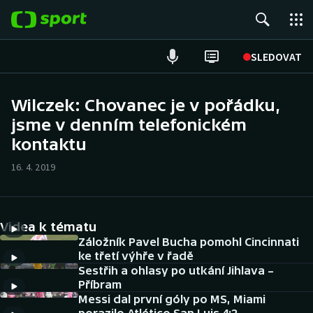
POPULÁRNÍ
SLEDOVAT
Fotbal
Wilczek: Chovanec je v pořádku,
jsme v denním telefonickém
Hokej
kontaktu
Tenis
16. 4. 2019
Atletika
Cyklistika
Videa k tématu
Záložník Pavel Bucha pomohl Cincinnati
DALŠÍ SPORTY
ke třetí výhře v řadě
Sestřih a ohlasy po utkání Jihlava –
Příbram
Americký fotbal
NEPŘEHLÉDNĚTE
Messi dal první góly po MS, Miami