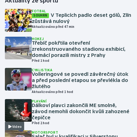
Aktuality ze sportu
FOTBAL
Gymnastika
V Teplicích padlo deset gólů, Zlín
SOUHRN
zůstává nulový
Aktualizováno před 47 min
Házená
HOKEJ
Třebíč pokřtila otevření
Jezdectví
zrekonstruovaného stadionu exhibicí,
domácí porazili mistry z Prahy
Judo
Před 1 hod
CYKLISTIKA
Krasobruslení
Volleringové se povedl závěrečný útok
a před poslední etapou se převlékla do
žlutého
Lezení
Aktualizováno před 1 hod
PLAVÁNÍ
Lyže a snowboard
Dálkoví plavci zakončili ME smolně,
závod nemohli dokončit kvůli zahozené
Moderní pětiboj
čepičce
Před 2 hod
Video
Motorsport
MOTORSPORT
Salač byl v kvalifikaci v Silverstonu