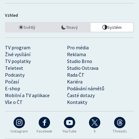
Vzhled
Světlý
Tmavý
Systém
TV program
Pro média
Živé vysílání
Reklama
TV poplatky
Studio Brno
Teletext
Studio Ostrava
Podcasty
Rada ČT
Počasí
Kariéra
E-shop
Podávání námětů
Mobilní a TV aplikace
Časté dotazy
Vše o ČT
Kontakty
Instagram
Facebook
YouTube
X
Threads