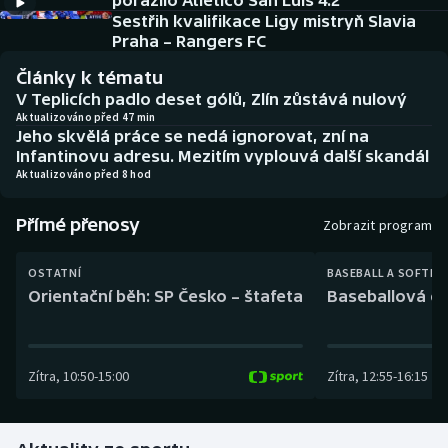
porazilo Atlético San Luis 4:2
Baseball a softbal
Soutěže
Sestřih kvalifikace Ligy mistryň Slavia
Praha – Rangers FC
Basketbal
Historické návraty
Články k tématu
V Teplicích padlo deset gólů, Zlín zůstává nulový
Biatlon
Aplikace ČT sport
Aktualizováno před 47 min
Jeho skvělá práce se nedá ignorovat, zní na
Infantinovu adresu. Mezitím vyplouvá další skandál
Boby a skeleton
AZ kvíz
Aktualizováno před 8 hod
Box
Přímé přenosy
Zobrazit program
Curling
OSTATNÍ
BASEBALL A SOFTBA
Orientační běh: SP Česko – štafeta
Baseballová ex
Dostihy
Florbal
Zítra
,
10:50
-
15:00
Zítra
,
12:55
-
16:15
Futsal
Golf