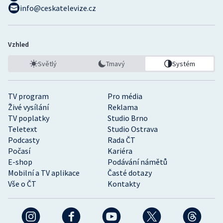
info@ceskatelevize.cz
Vzhled
Světlý
Tmavý
Systém
TV program
Pro média
Živé vysílání
Reklama
TV poplatky
Studio Brno
Teletext
Studio Ostrava
Podcasty
Rada ČT
Počasí
Kariéra
E-shop
Podávání námětů
Mobilní a TV aplikace
Časté dotazy
Vše o ČT
Kontakty