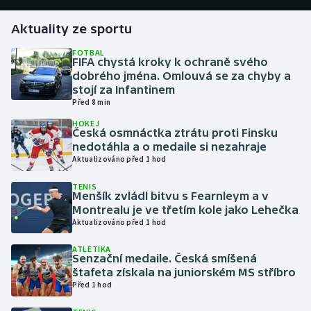
Aktuality ze sportu
Gymnastika
FOTBAL
FIFA chystá kroky k ochraně svého
Házená
dobrého jména. Omlouvá se za chyby a
stojí za Infantinem
Jezdectví
Před 8 min
HOKEJ
Judo
Česká osmnáctka ztrátu proti Finsku
nedotáhla a o medaile si nezahraje
Aktualizováno před 1 hod
Krasobruslení
TENIS
Menšík zvládl bitvu s Fearnleym a v
Lezení
Montrealu je ve třetím kole jako Lehečka
Aktualizováno před 1 hod
Lyže a snowboard
ATLETIKA
Senzační medaile. Česká smíšená
Moderní pětiboj
štafeta získala na juniorském MS stříbro
Před 1 hod
Motorsport