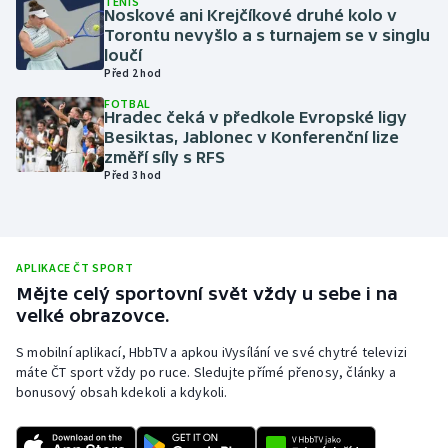
TENIS
Noskové ani Krejčíkové druhé kolo v
Olympijské hry
Torontu nevyšlo a s turnajem se v singlu
loučí
Před 2 hod
Parasport
FOTBAL
Hradec čeká v předkole Evropské ligy
Plavání
Besiktas, Jablonec v Konferenční lize
změří síly s RFS
Plážový volejbal
Před 3 hod
Ragby
Rychlobruslení
APLIKACE ČT SPORT
Mějte celý sportovní svět vždy u sebe i na
velké obrazovce.
Rychlostní kanoistika
S mobilní aplikací, HbbTV a apkou iVysílání ve své chytré televizi
Short track
máte ČT sport vždy po ruce. Sledujte přímé přenosy, články a
bonusový obsah kdekoli a kdykoli.
Sportovní střelba