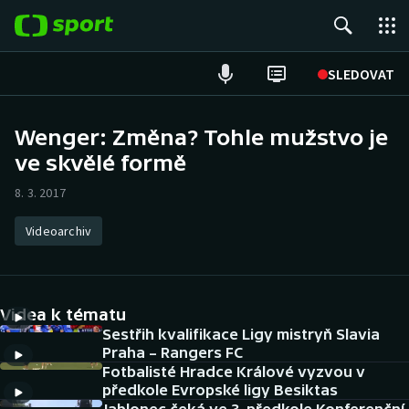
POPULÁRNÍ
SLEDOVAT
Fotbal
Wenger: Změna? Tohle mužstvo je
ve skvělé formě
Hokej
8. 3. 2017
Tenis
Videoarchiv
Atletika
Cyklistika
Videa k tématu
DALŠÍ SPORTY
Sestřih kvalifikace Ligy mistryň Slavia
Praha – Rangers FC
Fotbalisté Hradce Králové vyzvou v
Americký fotbal
NEPŘEHLÉDNĚTE
předkole Evropské ligy Besiktas