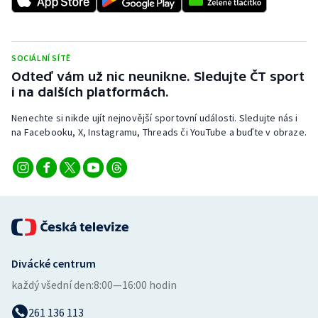
Stolní tenis
Triatlon
SOCIÁLNÍ SÍTĚ
Odteď vám už nic neunikne. Sledujte ČT sport
Veslování
i na dalších platformách.
Vodní slalom
Nenechte si nikde ujít nejnovější sportovní události. Sledujte nás i
na Facebooku, X, Instagramu, Threads či YouTube a buďte v obraze.
Volejbal
Ostatní
Divácké centrum
každý všední den:
8:00—16:00 hodin
261 136 113