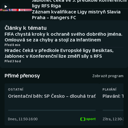
Jablonec čeká ve 3. předkole Konferenční
Baseball a softbal
Soutěže
ligy RFS Riga
Záznam kvalifikace Ligy mistryň Slavia
Basketbal
Historické návraty
Praha – Rangers FC
Články k tématu
Biatlon
Aplikace ČT sport
FIFA chystá kroky k ochraně svého dobrého jména.
Omlouvá se za chyby a stojí za Infantinem
Boby a skeleton
AZ kvíz
Před 8 min
Hradec čeká v předkole Evropské ligy Besiktas,
Jablonec v Konferenční lize změří síly s RFS
Box
Před 3 hod
Curling
Přímé přenosy
Zobrazit program
Dostihy
OSTATNÍ
PLAVÁNÍ
Orientační běh: SP Česko – dlouhá trať
Plavání: TK
Florbal
Futsal
Dnes
,
11:50
-
16:00
Zítra
,
12:30
-
13:
Golf