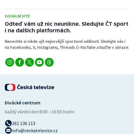
Stolní tenis
SOCIÁLNÍ SÍTĚ
Triatlon
Odteď vám už nic neunikne. Sledujte ČT sport
i na dalších platformách.
Veslování
Nenechte si nikde ujít nejnovější sportovní události. Sledujte nás i
Vodní slalom
na Facebooku, X, Instagramu, Threads či YouTube a buďte v obraze.
Volejbal
Ostatní
Divácké centrum
každý všední den:
8:00—16:00 hodin
261 136 113
info@ceskatelevize.cz