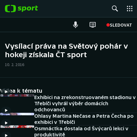
POPULÁRNÍ
SLEDOVAT
Fotbal
Vysílací práva na Světový pohár v
hokeji získala ČT sport
Hokej
10. 2. 2016
Tenis
Atletika
Videa k tématu
Cyklistika
Exhibici na zrekonstruovaném stadionu v
Třebíči vyhrál výběr domácích
odchovanců
DALŠÍ SPORTY
Ohlasy Martina Nečase a Petra Čecha po
exhibici v Třebíči
Americký fotbal
NEPŘEHLÉDNĚTE
Osmnáctka dostala od Švýcarů lekci v
produktivitě