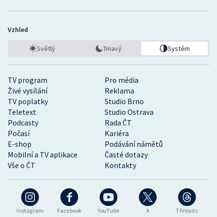
Vzhled
Světlý
Tmavý
Systém
TV program
Pro média
Živé vysílání
Reklama
TV poplatky
Studio Brno
Teletext
Studio Ostrava
Podcasty
Rada ČT
Počasí
Kariéra
E-shop
Podávání námětů
Mobilní a TV aplikace
Časté dotazy
Vše o ČT
Kontakty
Instagram
Facebook
YouTube
X
Threads