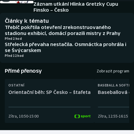
Baseball a softbal
Soutěže
Záznam utkání Hlinka Gretzky Cupu
Finsko – Česko
Basketbal
Historické návraty
Články k tématu
Třebíč pokřtila otevření zrekonstruovaného
Biatlon
Aplikace ČT sport
stadionu exhibicí, domácí porazili mistry z Prahy
Před 2 hod
Střelecká převaha nestačila. Osmnáctka prohrála i
Boby a skeleton
AZ kvíz
se Švýcarskem
Před 12 hod
Box
Přímé přenosy
Zobrazit program
Curling
OSTATNÍ
BASEBALL A SOFTBA
Dostihy
Orientační běh: SP Česko – štafeta
Baseballová ex
Florbal
Zítra
,
10:50
-
15:00
Zítra
,
12:55
-
16:15
Futsal
Golf