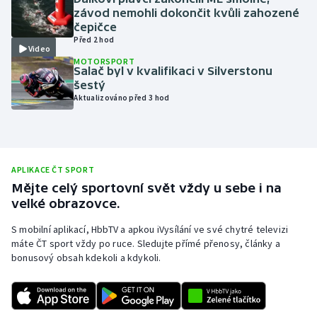
závod nemohli dokončit kvůli zahozené
Olympijské hry
čepičce
Před 2 hod
Video
Parasport
MOTORSPORT
Salač byl v kvalifikaci v Silverstonu
šestý
Plavání
Aktualizováno před 3 hod
Plážový volejbal
Ragby
APLIKACE ČT SPORT
Mějte celý sportovní svět vždy u sebe i na
Rychlobruslení
velké obrazovce.
Rychlostní kanoistika
S mobilní aplikací, HbbTV a apkou iVysílání ve své chytré televizi
máte ČT sport vždy po ruce. Sledujte přímé přenosy, články a
bonusový obsah kdekoli a kdykoli.
Short track
Sportovní střelba