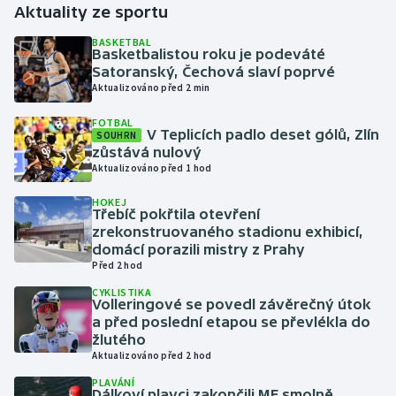
Aktuality ze sportu
Gymnastika
BASKETBAL
Basketbalistou roku je podeváté
Satoranský, Čechová slaví poprvé
Házená
Aktualizováno před 2 min
FOTBAL
Jezdectví
V Teplicích padlo deset gólů, Zlín
SOUHRN
zůstává nulový
Judo
Aktualizováno před 1 hod
HOKEJ
Krasobruslení
Třebíč pokřtila otevření
zrekonstruovaného stadionu exhibicí,
domácí porazili mistry z Prahy
Lezení
Před 2 hod
CYKLISTIKA
Lyže a snowboard
Volleringové se povedl závěrečný útok
a před poslední etapou se převlékla do
Moderní pětiboj
žlutého
Aktualizováno před 2 hod
Motorsport
PLAVÁNÍ
Dálkoví plavci zakončili ME smolně,