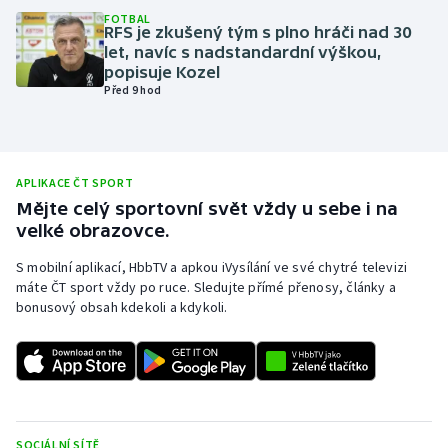
FOTBAL
Olympijské hry
RFS je zkušený tým s plno hráči nad 30
let, navíc s nadstandardní výškou,
popisuje Kozel
Parasport
Před 9 hod
Plavání
Plážový volejbal
APLIKACE ČT SPORT
Mějte celý sportovní svět vždy u sebe i na
Ragby
velké obrazovce.
S mobilní aplikací, HbbTV a apkou iVysílání ve své chytré televizi
Rychlobruslení
máte ČT sport vždy po ruce. Sledujte přímé přenosy, články a
bonusový obsah kdekoli a kdykoli.
Rychlostní kanoistika
Short track
Sportovní střelba
SOCIÁLNÍ SÍTĚ