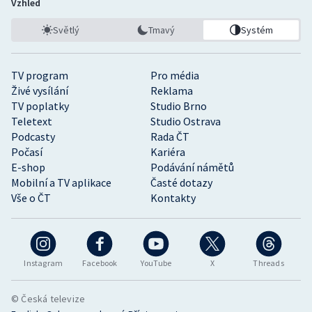
Vzhled
Světlý
Tmavý
Systém
TV program
Pro média
Živé vysílání
Reklama
TV poplatky
Studio Brno
Teletext
Studio Ostrava
Podcasty
Rada ČT
Počasí
Kariéra
E-shop
Podávání námětů
Mobilní a TV aplikace
Časté dotazy
Vše o ČT
Kontakty
Instagram
Facebook
YouTube
X
Threads
© Česká televize