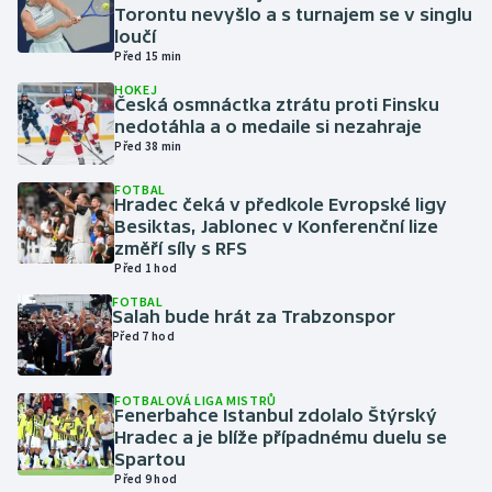
Torontu nevyšlo a s turnajem se v singlu
loučí
Gymnastika
Před 15 min
HOKEJ
Házená
Česká osmnáctka ztrátu proti Finsku
nedotáhla a o medaile si nezahraje
Před 38 min
Jezdectví
FOTBAL
Hradec čeká v předkole Evropské ligy
Judo
Besiktas, Jablonec v Konferenční lize
změří síly s RFS
Krasobruslení
Před 1 hod
FOTBAL
Lezení
Salah bude hrát za Trabzonspor
Před 7 hod
Lyže a snowboard
FOTBALOVÁ LIGA MISTRŮ
Fenerbahce Istanbul zdolalo Štýrský
Moderní pětiboj
Hradec a je blíže případnému duelu se
Spartou
Motorsport
Před 9 hod