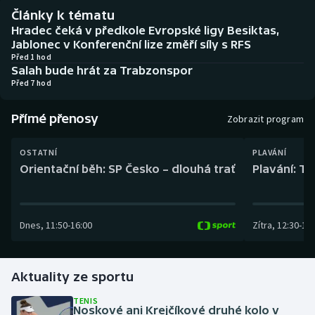
Baseball a softbal
Soutěže
Články k tématu
Hradec čeká v předkole Evropské ligy Besiktas,
Basketbal
Historické návraty
Jablonec v Konferenční lize změří síly s RFS
Před 1 hod
Salah bude hrát za Trabzonspor
Biatlon
Aplikace ČT sport
Před 7 hod
Boby a skeleton
AZ kvíz
Přímé přenosy
Zobrazit program
Box
OSTATNÍ
PLAVÁNÍ
Orientační běh: SP Česko – dlouhá trať
Plavání: TK
Curling
Dostihy
Dnes
,
11:50
-
16:00
Zítra
,
12:30
-
13:
Florbal
Aktuality ze sportu
Futsal
TENIS
Noskové ani Krejčíkové druhé kolo v
Golf