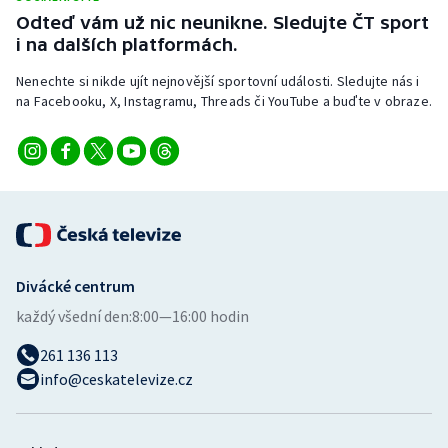
Stolní tenis
Odteď vám už nic neunikne. Sledujte ČT sport
i na dalších platformách.
Triatlon
Nenechte si nikde ujít nejnovější sportovní události. Sledujte nás i
na Facebooku, X, Instagramu, Threads či YouTube a buďte v obraze.
Veslování
Vodní slalom
Volejbal
Ostatní
Divácké centrum
každý všední den:
8:00—16:00 hodin
261 136 113
info@ceskatelevize.cz