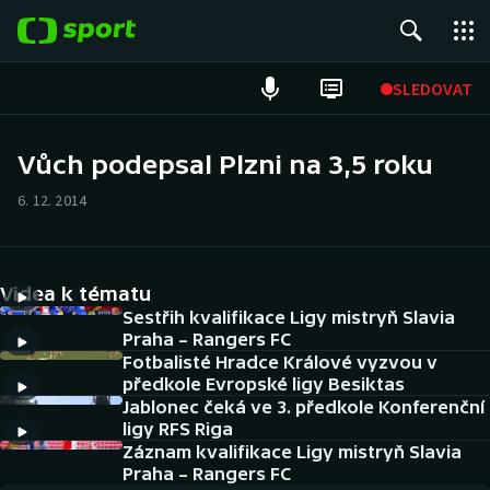
POPULÁRNÍ
SLEDOVAT
Fotbal
Vůch podepsal Plzni na 3,5 roku
Hokej
6. 12. 2014
Tenis
Videa k tématu
Atletika
Sestřih kvalifikace Ligy mistryň Slavia
Praha – Rangers FC
Cyklistika
Fotbalisté Hradce Králové vyzvou v
předkole Evropské ligy Besiktas
DALŠÍ SPORTY
Jablonec čeká ve 3. předkole Konferenční
ligy RFS Riga
Americký fotbal
Záznam kvalifikace Ligy mistryň Slavia
NEPŘEHLÉDNĚTE
Praha – Rangers FC