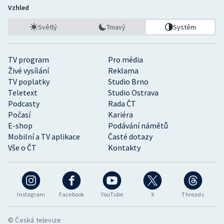
Vzhled
Světlý
Tmavý
Systém
TV program
Pro média
Živé vysílání
Reklama
TV poplatky
Studio Brno
Teletext
Studio Ostrava
Podcasty
Rada ČT
Počasí
Kariéra
E-shop
Podávání námětů
Mobilní a TV aplikace
Časté dotazy
Vše o ČT
Kontakty
Instagram
Facebook
YouTube
X
Threads
© Česká televize