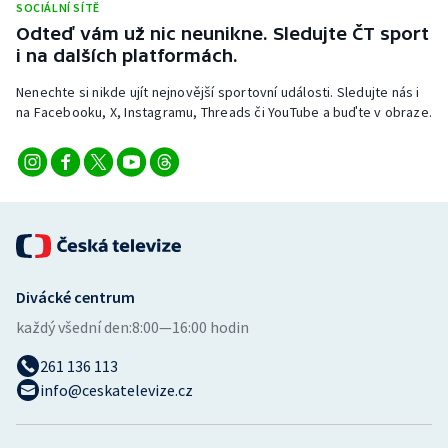
SOCIÁLNÍ SÍTĚ
Stolní tenis
Odteď vám už nic neunikne. Sledujte ČT sport
i na dalších platformách.
Triatlon
Nenechte si nikde ujít nejnovější sportovní události. Sledujte nás i
Veslování
na Facebooku, X, Instagramu, Threads či YouTube a buďte v obraze.
Vodní slalom
Volejbal
Ostatní
Divácké centrum
každý všední den:
8:00—16:00 hodin
261 136 113
info@ceskatelevize.cz