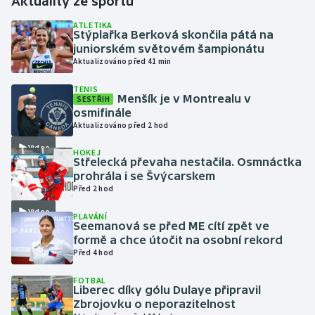
Aktuality ze sportu
ATLETIKA
Gymnastika
Stýplařka Berková skončila pátá na
juniorském světovém šampionátu
Aktualizováno před 41 min
Házená
TENIS
Menšík je v Montrealu v
Jezdectví
SESTŘIH
osmifinále
Aktualizováno před 2 hod
Judo
Video
HOKEJ
Střelecká převaha nestačila. Osmnáctka
Krasobruslení
prohrála i se Švýcarskem
Před 2 hod
Lezení
Video
PLAVÁNÍ
Seemanová se před ME cítí zpět ve
Lyže a snowboard
formě a chce útočit na osobní rekord
Před 4 hod
Moderní pětiboj
FOTBAL
Liberec díky gólu Dulaye připravil
Motorsport
Zbrojovku o neporazitelnost