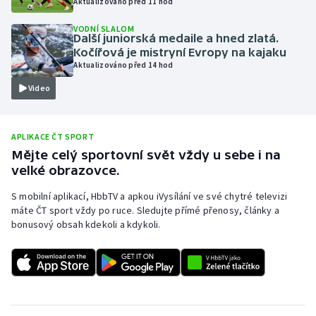
Aktualizováno před 11 hod
Olympijské hry
VODNÍ SLALOM
Další juniorská medaile a hned zlatá.
Kočířová je mistryní Evropy na kajaku
Parasport
Aktualizováno před 14 hod
Plavání
Video
Plážový volejbal
APLIKACE ČT SPORT
Mějte celý sportovní svět vždy u sebe i na
Ragby
velké obrazovce.
Rychlobruslení
S mobilní aplikací, HbbTV a apkou iVysílání ve své chytré televizi
máte ČT sport vždy po ruce. Sledujte přímé přenosy, články a
Rychlostní kanoistika
bonusový obsah kdekoli a kdykoli.
Short track
Sportovní střelba