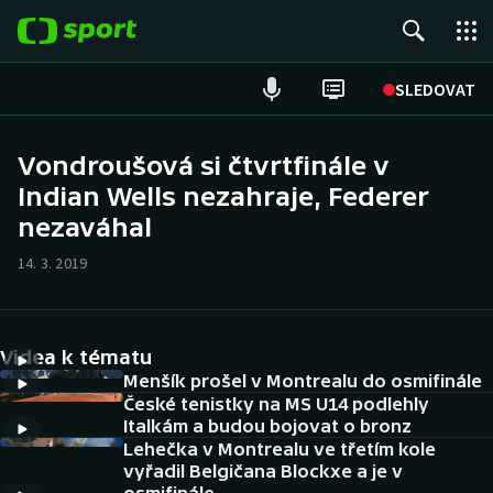
POPULÁRNÍ
SLEDOVAT
Fotbal
Vondroušová si čtvrtfinále v
Indian Wells nezahraje, Federer
Hokej
nezaváhal
Tenis
14. 3. 2019
Atletika
Cyklistika
Videa k tématu
Menšík prošel v Montrealu do osmifinále
DALŠÍ SPORTY
České tenistky na MS U14 podlehly
Italkám a budou bojovat o bronz
Lehečka v Montrealu ve třetím kole
Americký fotbal
NEPŘEHLÉDNĚTE
vyřadil Belgičana Blockxe a je v