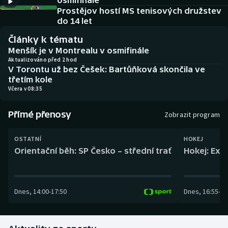
osmifinále
Baseball a softbal
Soutěže
Prostějov hostí MS tenisových družstev
do 14 let
Basketbal
Historické návraty
Články k tématu
Menšík je v Montrealu v osmifinále
Biatlon
Aplikace ČT sport
Aktualizováno před 2 hod
V Torontu už bez Češek: Bartůňková skončila ve
třetím kole
Boby a skeleton
AZ kvíz
Včera v 08:35
Box
Přímé přenosy
Zobrazit program
Curling
OSTATNÍ
HOKEJ
Orientační běh: SP Česko – střední trať
Hokej: Exh
Dostihy
Florbal
Dnes
,
14:00
-
17:50
Dnes
,
16:55
-
19
Futsal
Golf