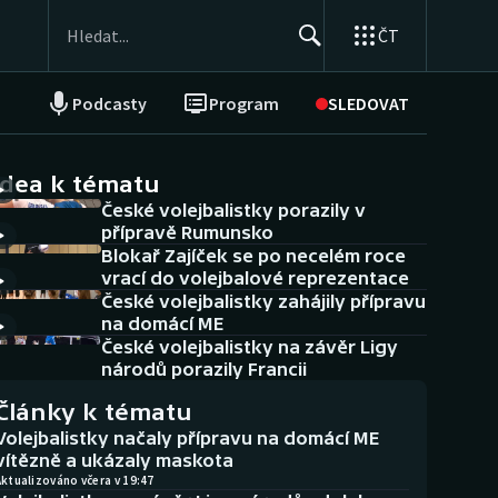
ČT
Podcasty
Program
SLEDOVAT
NEPŘEHLÉDNĚTE
Soutěže
idea k tématu
České volejbalistky porazily v
Historické návraty
přípravě Rumunsko
Blokař Zajíček se po necelém roce
Aplikace ČT sport
vrací do volejbalové reprezentace
České volejbalistky zahájily přípravu
AZ kvíz
na domácí ME
České volejbalistky na závěr Ligy
národů porazily Francii
Články k tématu
Volejbalistky načaly přípravu na domácí ME
vítězně a ukázaly maskota
ktualizováno včera v 19:47