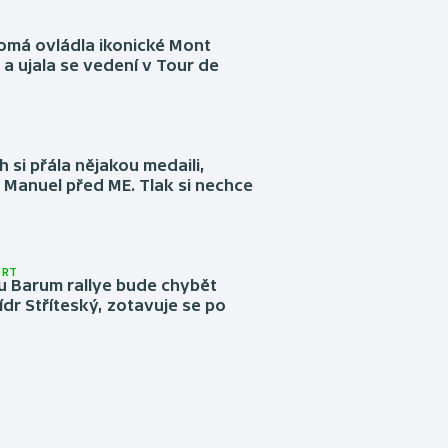
omá ovládla ikonické Mont
a ujala se vedení v Tour de
 si přála nějakou medaili,
 Manuel před ME. Tlak si nechce
ORT
u Barum rallye bude chybět
ídr Stříteský, zotavuje se po