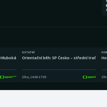
Moderní pětiboj
Triatlon
1
Motorsport
Veslování
Olympijské hry
Vodní slalom
Parasport
Volejbal
Plavání
Ostatní
OSTATNÍ
HO
l Hluboká
Orientační běh: SP Česko – střední trať
Ho
Plážový volejbal
Zítra
,
14:00
-
17:50
Zítr