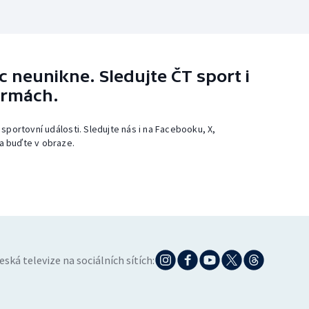
 neunikne. Sledujte ČT sport i
ormách.
 sportovní události. Sledujte nás i na Facebooku, X,
a buďte v obraze.
eská televize na sociálních sítích: