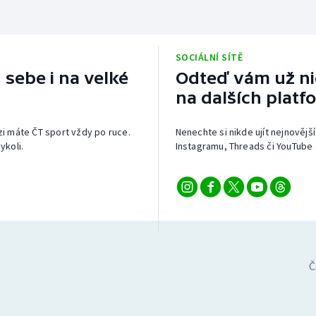
SOCIÁLNÍ SÍTĚ
 sebe i na velké
Odteď vám už nic
na dalších platf
izi máte ČT sport vždy po ruce.
Nenechte si nikde ujít nejnovější
ykoli.
Instagramu, Threads či YouTube 
Č