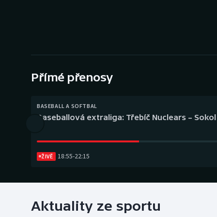
Curling
Dostihy
Florbal
Futsal
Přímé přenosy
Golf
BASEBALL A SOFTBAL
Baseballová extraliga: Třebíč Nuclears – Soko
Gymnastika
18:55
-
22:15
ŽIVĚ
Aktuality ze sportu