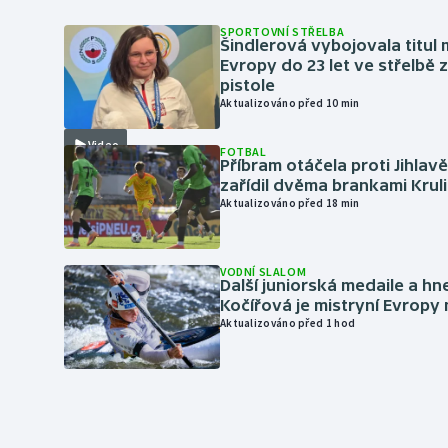
SPORTOVNÍ STŘELBA
Šindlerová vybojovala titul 
Evropy do 23 let ve střelbě 
pistole
Aktualizováno před 10 min
Video
FOTBAL
Příbram otáčela proti Jihlav
zařídil dvěma brankami Krul
Aktualizováno před 18 min
VODNÍ SLALOM
Další juniorská medaile a hn
Kočířová je mistryní Evropy
Aktualizováno před 1 hod