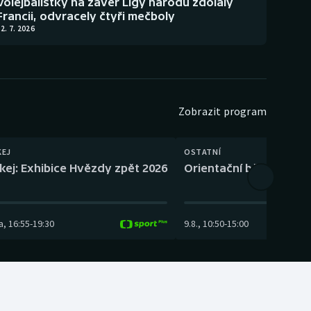
Volejbalistky na závěr Ligy národů zdolaly
Francii, odvracely čtyři mečboly
2. 7. 2026
Zobrazit program
KEJ
OSTATNÍ
kej: Exhibice Hvězdy zpět 2026
Orientační běh: SP Čes
a
,
16:55
-
19:30
9.8.
,
10:50
-
15:00