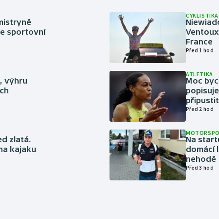
CYKLISTIKA
mistryně
Niewiad
ze sportovní
Ventoux 
France
Před 1 hod
ATLETIKA
ě, výhru
Moc bych
ich
popisuje
připustit
Před 2 hod
MOTORSP
ed zlatá.
Na start
 na kajaku
domácí l
nehodě
Před 3 hod