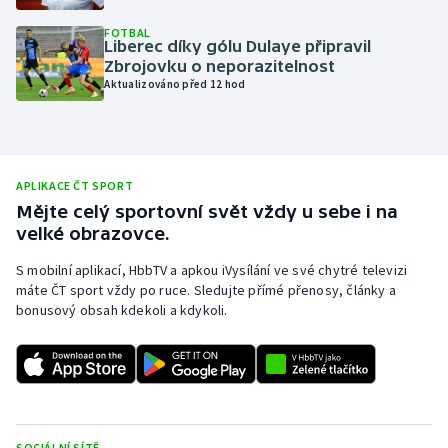
Olympijské hry
FOTBAL
Liberec díky gólu Dulaye připravil
Zbrojovku o neporazitelnost
Parasport
Aktualizováno před 12 hod
Plavání
Plážový volejbal
APLIKACE ČT SPORT
Mějte celý sportovní svět vždy u sebe i na
Ragby
velké obrazovce.
Rychlobruslení
S mobilní aplikací, HbbTV a apkou iVysílání ve své chytré televizi
máte ČT sport vždy po ruce. Sledujte přímé přenosy, články a
bonusový obsah kdekoli a kdykoli.
Rychlostní kanoistika
Short track
Sportovní střelba
SOCIÁLNÍ SÍTĚ