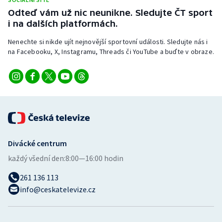
Stolní tenis
Odteď vám už nic neunikne. Sledujte ČT sport
i na dalších platformách.
Triatlon
Nenechte si nikde ujít nejnovější sportovní události. Sledujte nás i
na Facebooku, X, Instagramu, Threads či YouTube a buďte v obraze.
Veslování
Vodní slalom
Volejbal
Ostatní
Divácké centrum
každý všední den:
8:00—16:00 hodin
261 136 113
info@ceskatelevize.cz