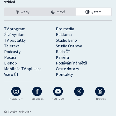
Vzhled
Světlý
Tmavý
Systém
TV program
Pro média
Živé vysílání
Reklama
TV poplatky
Studio Brno
Teletext
Studio Ostrava
Podcasty
Rada ČT
Počasí
Kariéra
E-shop
Podávání námětů
Mobilní a TV aplikace
Časté dotazy
Vše o ČT
Kontakty
Instagram
Facebook
YouTube
X
Threads
© Česká televize