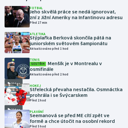
FOTBAL
Jeho skvělá práce se nedá ignorovat,
Gymnastika
zní z Jižní Ameriky na Infantinovu adresu
Před 27 min
Házená
ATLETIKA
Stýplařka Berková skončila pátá na
Jezdectví
juniorském světovém šampionátu
Aktualizováno před 1 hod
Judo
TENIS
Menšík je v Montrealu v
SESTŘIH
Krasobruslení
osmifinále
Aktualizováno před 2 hod
Lezení
Video
HOKEJ
Střelecká převaha nestačila. Osmnáctka
Lyže a snowboard
prohrála i se Švýcarskem
Před 2 hod
Moderní pětiboj
Video
PLAVÁNÍ
Seemanová se před ME cítí zpět ve
formě a chce útočit na osobní rekord
Motorsport
Před 5 hod