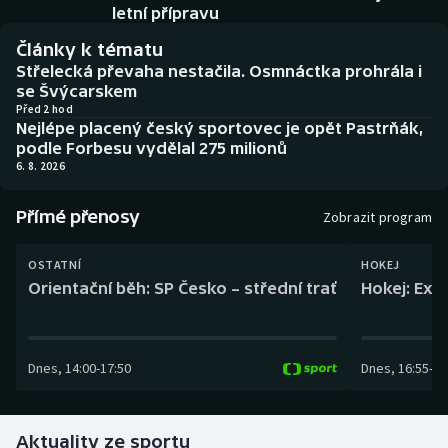
Baseball a softbal
Soutěže
letní přípravu
Články k tématu
Basketbal
Historické návraty
Střelecká převaha nestačila. Osmnáctka prohrála i
se Švýcarskem
Biatlon
Aplikace ČT sport
Před 2 hod
Nejlépe placený český sportovec je opět Pastrňák,
podle Forbesu vydělal 275 milionů
Boby a skeleton
AZ kvíz
6. 8. 2026
Box
Přímé přenosy
Zobrazit program
Curling
OSTATNÍ
HOKEJ
Orientační běh: SP Česko – střední trať
Hokej: Exh
Dostihy
Florbal
Dnes
,
14:00
-
17:50
Dnes
,
16:55
-
19
Futsal
Aktuality ze sportu
Golf