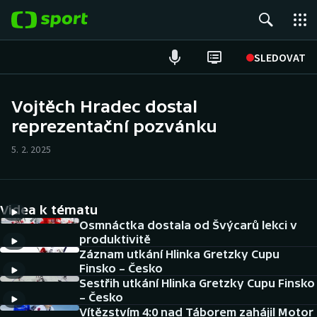
POPULÁRNÍ
SLEDOVAT
Fotbal
Vojtěch Hradec dostal
reprezentační pozvánku
Hokej
5. 2. 2025
Tenis
Atletika
Videa k tématu
Cyklistika
Osmnáctka dostala od Švýcarů lekci v
produktivitě
Záznam utkání Hlinka Gretzky Cupu
DALŠÍ SPORTY
Finsko – Česko
Sestřih utkání Hlinka Gretzky Cupu Finsko
Americký fotbal
NEPŘEHLÉDNĚTE
– Česko
Vítězstvím 4:0 nad Táborem zahájil Motor