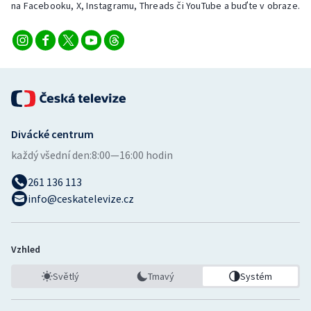
na Facebooku, X, Instagramu, Threads či YouTube a buďte v obraze.
Stolní tenis
Triatlon
Veslování
Vodní slalom
Divácké centrum
Volejbal
každý všední den:
8:00—16:00 hodin
Ostatní
261 136 113
info@ceskatelevize.cz
Vzhled
Světlý
Tmavý
Systém