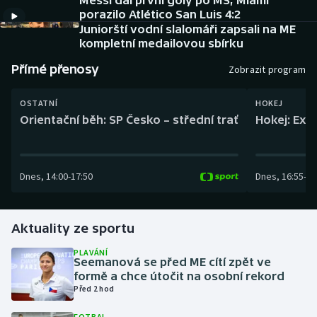
Messi dal první góly po MS, Miami
Baseball a softbal
Soutěže
porazilo Atlético San Luis 4:2
Juniorští vodní slalomáři zapsali na ME
Basketbal
Historické návraty
kompletní medailovou sbírku
Přímé přenosy
Zobrazit program
Biatlon
Aplikace ČT sport
OSTATNÍ
HOKEJ
Boby a skeleton
AZ kvíz
Orientační běh: SP Česko – střední trať
Hokej: Exh
Box
Dnes
,
14:00
-
17:50
Dnes
,
16:55
-
19
Curling
Dostihy
Aktuality ze sportu
Florbal
PLAVÁNÍ
Seemanová se před ME cítí zpět ve
formě a chce útočit na osobní rekord
Futsal
Před 2 hod
Golf
FOTBAL