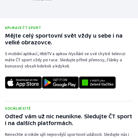
Olympijské hry
Parasport
APLIKACE ČT SPORT
Mějte celý sportovní svět vždy u sebe i na
Plavání
velké obrazovce.
Plážový volejbal
S mobilní aplikací, HbbTV a apkou iVysílání ve své chytré televizi
máte ČT sport vždy po ruce. Sledujte přímé přenosy, články a
bonusový obsah kdekoli a kdykoli.
Ragby
Rychlobruslení
Rychlostní kanoistika
SOCIÁLNÍ SÍTĚ
Short track
Odteď vám už nic neunikne. Sledujte ČT sport
i na dalších platformách.
Sportovní střelba
Nenechte si nikde ujít nejnovější sportovní události. Sledujte nás i