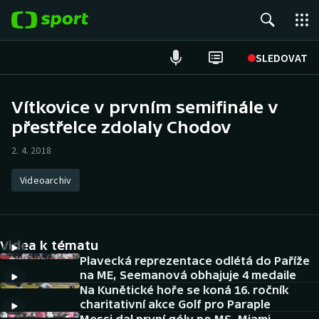
POPULÁRNÍ
SLEDOVAT
Fotbal
Vítkovice v prvním semifinále v
přestřelce zdolaly Chodov
Hokej
2. 4. 2018
Tenis
Videoarchiv
Atletika
Cyklistika
Videa k tématu
DALŠÍ SPORTY
Plavecká reprezentace odlétá do Paříže
na ME, Seemanová obhajuje 4 medaile
Na Kunětické hoře se koná 16. ročník
Americký fotbal
NEPŘEHLÉDNĚTE
charitativní akce Golf pro Paraple