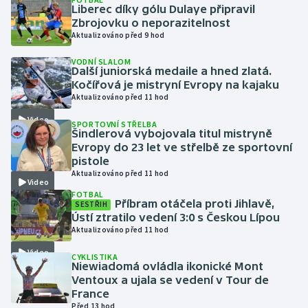
Liberec díky gólu Dulaye připravil
Zbrojovku o neporazitelnost
Gymnastika
Aktualizováno před 9 hod
VODNÍ SLALOM
Házená
Další juniorská medaile a hned zlatá.
Kočířová je mistryní Evropy na kajaku
Jezdectví
Aktualizováno před 11 hod
Video
SPORTOVNÍ STŘELBA
Judo
Šindlerová vybojovala titul mistryně
Evropy do 23 let ve střelbě ze sportovní
pistole
Krasobruslení
Aktualizováno před 11 hod
Video
FOTBAL
Lezení
Příbram otáčela proti Jihlavě,
SESTŘIH
Ústí ztratilo vedení 3:0 s Českou Lípou
Lyže a snowboard
Aktualizováno před 11 hod
Video
CYKLISTIKA
Moderní pětiboj
Niewiadomá ovládla ikonické Mont
Ventoux a ujala se vedení v Tour de
France
Motorsport
Před 13 hod