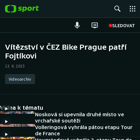
POPULÁRNÍ
SLEDOVAT
Fotbal
Vítězství v ČEZ Bike Prague patří
Fojtíkovi
Hokej
13. 6. 2015
Tenis
Videoarchiv
Atletika
Cyklistika
Videa k tématu
DALŠÍ SPORTY
Nosková si upevnila druhé místo ve
vrchařské soutěži
Volleringová vyhrála pátou etapu Tour
Americký fotbal
NEPŘEHLÉDNĚTE
de France