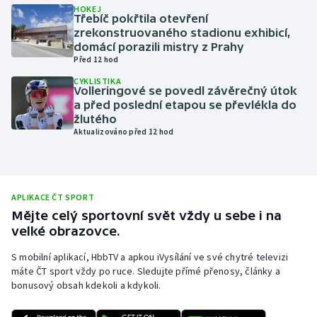
HOKEJ
Třebíč pokřtila otevření
Olympijské hry
zrekonstruovaného stadionu exhibicí,
domácí porazili mistry z Prahy
Parasport
Před 12 hod
CYKLISTIKA
Plavání
Volleringové se povedl závěrečný útok
a před poslední etapou se převlékla do
žlutého
Plážový volejbal
Aktualizováno před 12 hod
Ragby
Rychlobruslení
APLIKACE ČT SPORT
Mějte celý sportovní svět vždy u sebe i na
Rychlostní kanoistika
velké obrazovce.
S mobilní aplikací, HbbTV a apkou iVysílání ve své chytré televizi
Short track
máte ČT sport vždy po ruce. Sledujte přímé přenosy, články a
bonusový obsah kdekoli a kdykoli.
Sportovní střelba