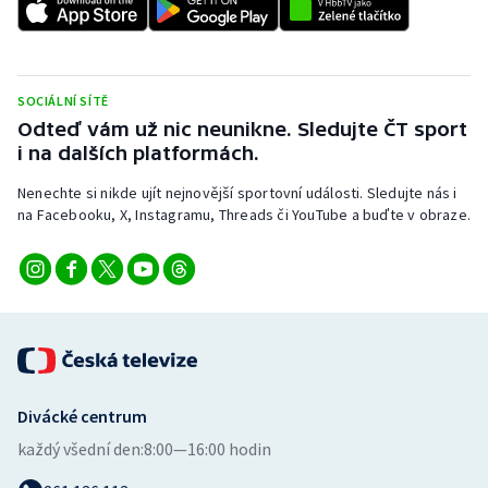
Stolní tenis
Triatlon
SOCIÁLNÍ SÍTĚ
Veslování
Odteď vám už nic neunikne. Sledujte ČT sport
i na dalších platformách.
Vodní slalom
Nenechte si nikde ujít nejnovější sportovní události. Sledujte nás i
na Facebooku, X, Instagramu, Threads či YouTube a buďte v obraze.
Volejbal
Ostatní
Divácké centrum
každý všední den:
8:00—16:00 hodin