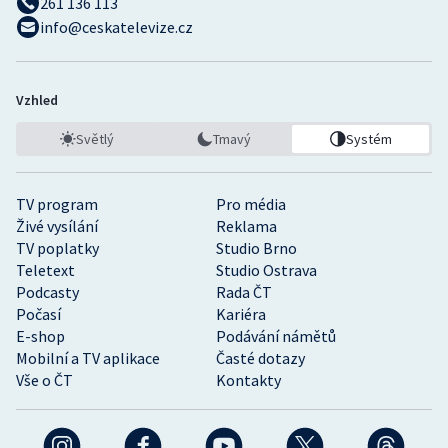
261 136 113
info@ceskatelevize.cz
Vzhled
Světlý
Tmavý
Systém
TV program
Pro média
Živé vysílání
Reklama
TV poplatky
Studio Brno
Teletext
Studio Ostrava
Podcasty
Rada ČT
Počasí
Kariéra
E-shop
Podávání námětů
Mobilní a TV aplikace
Časté dotazy
Vše o ČT
Kontakty