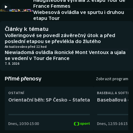
Haugstedová vyhrála 3. etapu Tour de
Baseball a softbal
Soutěže
France Femmes
Wiebesová ovládla ve spurtu i druhou
Basketbal
Historické návraty
etapu Tour
Články k tématu
Biatlon
Aplikace ČT sport
Volleringové se povedl závěrečný útok a před
poslední etapou se převlékla do žlutého
Boby a skeleton
AZ kvíz
Aktualizováno před 12 hod
Niewiadomá ovládla ikonické Mont Ventoux a ujala
se vedení v Tour de France
Box
7. 8. 2026
Curling
Přímé přenosy
Zobrazit program
Dostihy
OSTATNÍ
BASEBALL A SOFTBA
Orientační běh: SP Česko – štafeta
Baseballová ex
Florbal
Futsal
Dnes
,
10:50
-
15:00
Dnes
,
12:55
-
16:15
Golf