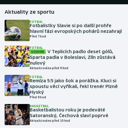
Aktuality ze sportu
Gymnastika
FOTBAL
Fotbalistky Slavie si po další prohře
Házená
hlavní fázi evropských pohárů nezahrají
Před 7 hod
Jezdectví
FOTBAL
V Teplicích padlo deset gólů,
SOUHRN
Judo
Sparta padla v Boleslavi, Zlín zůstává
nulový
Krasobruslení
Aktualizováno před 9 hod
FOTBAL
Remíza 5:5 jako šok a porážka. Kluci si
Lezení
spoustu věcí vyříkali, řekl trenér Plzně
Hyský
Lyže a snowboard
Před 9 hod
BASKETBAL
Moderní pětiboj
Basketbalistou roku je podeváté
Satoranský, Čechová slaví poprvé
Aktualizováno před 10 hod
Motorsport