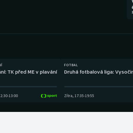
Moderní pětiboj
Triatlon
1
Motorsport
Veslování
Olympijské hry
Vodní slalom
Parasport
Volejbal
Plavání
Ostatní
NÍ
FOTBAL
ní: TK před ME v plavání
Druhá fotbalová liga: Vysočin
Plážový volejbal
12:30
-
13:00
Zítra
,
17:35
-
19:55