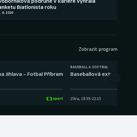
Voborníková podruhé v kariéře vyhrála
anketu Biatlonista roku
. 6. 2026
Zobrazit program
BASEBALL A SOFTBAL
a Jihlava – Fotbal Příbram
Baseballová extraliga: Tře
Zítra
,
18:55
-
22:15