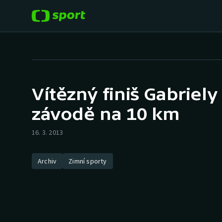
POPULÁRNÍ
DALŠÍ SPORTY
Fotbal
Americký fotbal
Vítězný finiš Gabriel
Hokej
Baseball a softbal
závodě na 10 km
Tenis
Basketbal
16. 3. 2013
Atletika
Biatlon
Archiv
Zimní sporty
Cyklistika
Boby a skeleton
Box