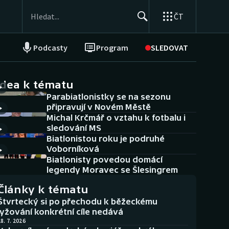
ČT
Podcasty
Program
SLEDOVAT
NEPŘEHLÉDNĚTE
Soutěže
idea k tématu
Parabiatlonistky se na sezonu
Historické návraty
připravují v Novém Městě
Michal Krčmář o vztahu k fotbalu i
Aplikace ČT sport
sledování MS
Biatlonistou roku je podruhé
AZ kvíz
Voborníková
Biatlonisty povedou domácí
legendy Moravec se Šlesingrem
Články k tématu
Štvrtecký si po přechodu k běžeckému
lyžování konkrétní cíle nedává
8. 7. 2026