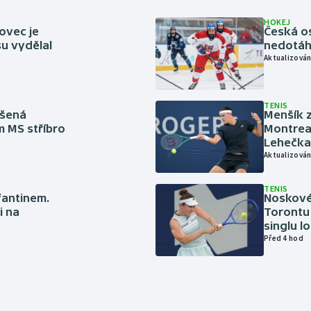
HOKEJ
ovec je
Česká os
u vydělal
nedotáhl
Aktualizován
TENIS
íšená
Menšík z
m MS stříbro
Montreal
Lehečka
Aktualizován
TENIS
nfantinem.
Noskové 
i na
Torontu 
singlu lo
Před 4 hod