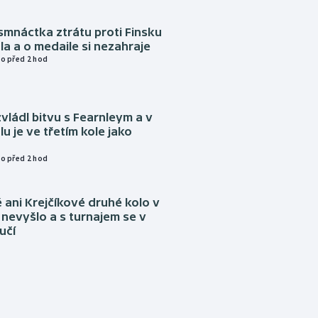
mnáctka ztrátu proti Finsku
a a o medaile si nezahraje
o před 2 hod
vládl bitvu s Fearnleym a v
u je ve třetím kole jako
o před 2 hod
ani Krejčíkové druhé kolo v
nevyšlo a s turnajem se v
učí