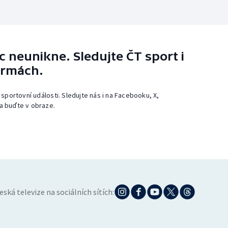
 neunikne. Sledujte ČT sport i
ormách.
 sportovní události. Sledujte nás i na Facebooku, X,
a buďte v obraze.
eská televize na sociálních sítích: