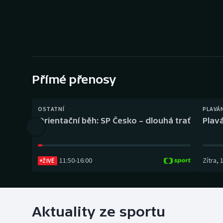
Curling
Dostihy
Florbal
Futsal
Přímé přenosy
Golf
OSTATNÍ
PLAVÁ
Orientační běh: SP Česko – dlouhá trať
Plavá
Gymnastika
11:50
-
16:00
Zítra
,
ŽIVĚ
Aktuality ze sportu