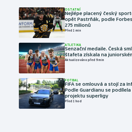
OSTATNÍ
Nejlépe placený český sport
opět Pastrňák, podle Forbes
275 milionů
Před 1 min
ATLETIKA
Senzační medaile. Česká sm
štafeta získala na juniorské
Aktualizováno před 9 min
FOTBAL
FIFA se omlouvá a stojí za I
Podle Guardianu se podílela 
projektu superligy
Před 1 hod