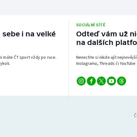
SOCIÁLNÍ SÍTĚ
 sebe i na velké
Odteď vám už nic
na dalších platf
izi máte ČT sport vždy po ruce.
Nenechte si nikde ujít nejnovější
ykoli.
Instagramu, Threads či YouTube 
Č