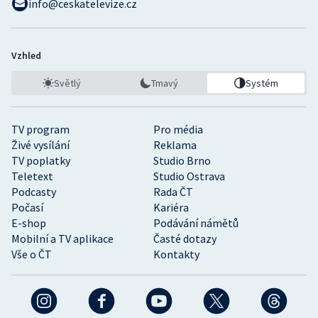
info@ceskatelevize.cz
Vzhled
Světlý
Tmavý
Systém
TV program
Pro média
Živé vysílání
Reklama
TV poplatky
Studio Brno
Teletext
Studio Ostrava
Podcasty
Rada ČT
Počasí
Kariéra
E-shop
Podávání námětů
Mobilní a TV aplikace
Časté dotazy
Vše o ČT
Kontakty