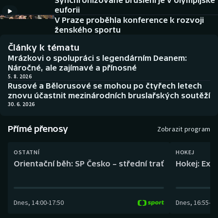
Synchronizované bruslení je v olympijské
Baseball a softbal
Soutěže
euforii
V Praze proběhla konference k rozvoji
Basketbal
Historické návraty
ženského sportu
Články k tématu
Biatlon
Aplikace ČT sport
Mrázkovi o spolupráci s legendárním Deanem:
Náročné, ale zajímavé a přínosné
Boby a skeleton
AZ kvíz
5. 8. 2026
Rusové a Bělorusové se mohou po čtyřech letech
znovu účastnit mezinárodních bruslařských soutěží
Box
30. 6. 2026
Curling
Přímé přenosy
Zobrazit program
Dostihy
OSTATNÍ
HOKEJ
Orientační běh: SP Česko – střední trať
Hokej: Exh
Florbal
Futsal
Dnes
,
14:00
-
17:50
Dnes
,
16:55
-
19
Golf