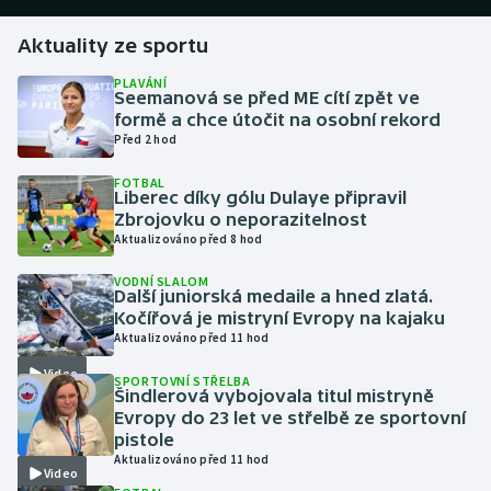
Aktuality ze sportu
Gymnastika
PLAVÁNÍ
Seemanová se před ME cítí zpět ve
Házená
formě a chce útočit na osobní rekord
Před 2 hod
Jezdectví
FOTBAL
Liberec díky gólu Dulaye připravil
Judo
Zbrojovku o neporazitelnost
Aktualizováno před 8 hod
Krasobruslení
VODNÍ SLALOM
Další juniorská medaile a hned zlatá.
Lezení
Kočířová je mistryní Evropy na kajaku
Aktualizováno před 11 hod
Lyže a snowboard
Video
SPORTOVNÍ STŘELBA
Šindlerová vybojovala titul mistryně
Moderní pětiboj
Evropy do 23 let ve střelbě ze sportovní
pistole
Aktualizováno před 11 hod
Motorsport
Video