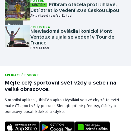
FOTBAL
Příbram otáčela proti Jihlavě,
SESTŘIH
Olympijské hry
Ústí ztratilo vedení 3:0 s Českou Lípou
Aktualizováno před 11 hod
Parasport
Video
CYKLISTIKA
Niewiadomá ovládla ikonické Mont
Plavání
Ventoux a ujala se vedení v Tour de
France
Před 13 hod
Plážový volejbal
Ragby
APLIKACE ČT SPORT
Rychlobruslení
Mějte celý sportovní svět vždy u sebe i na
velké obrazovce.
Rychlostní kanoistika
S mobilní aplikací, HbbTV a apkou iVysílání ve své chytré televizi
máte ČT sport vždy po ruce. Sledujte přímé přenosy, články a
Short track
bonusový obsah kdekoli a kdykoli.
Sportovní střelba