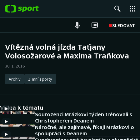
POPULÁRNÍ
SLEDOVAT
Fotbal
Vítězná volná jízda Taťjany
Volosožarové a Maxima Traňkova
Hokej
30. 1. 2016
Tenis
Archiv
Zimní sporty
Atletika
Cyklistika
Videa k tématu
DALŠÍ SPORTY
Sourozenci Mrázkovi týden trénovali s
Christopherem Deanem
Náročné, ale zajímavé, říkají Mrázkovi o
Americký fotbal
NEPŘEHLÉDNĚTE
spolupráci s Deanem