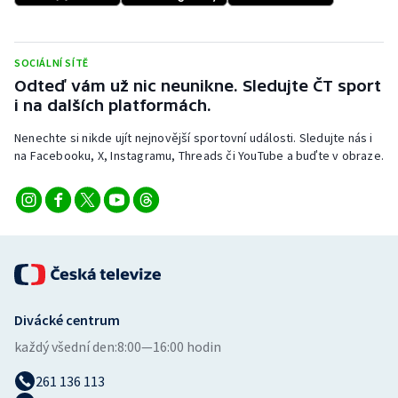
Stolní tenis
Triatlon
SOCIÁLNÍ SÍTĚ
Odteď vám už nic neunikne. Sledujte ČT sport
Veslování
i na dalších platformách.
Nenechte si nikde ujít nejnovější sportovní události. Sledujte nás i
Vodní slalom
na Facebooku, X, Instagramu, Threads či YouTube a buďte v obraze.
Volejbal
Ostatní
Divácké centrum
každý všední den:
8:00—16:00 hodin
261 136 113