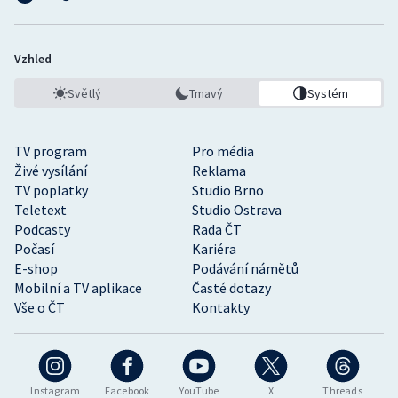
Vzhled
Světlý
Tmavý
Systém
TV program
Pro média
Živé vysílání
Reklama
TV poplatky
Studio Brno
Teletext
Studio Ostrava
Podcasty
Rada ČT
Počasí
Kariéra
E-shop
Podávání námětů
Mobilní a TV aplikace
Časté dotazy
Vše o ČT
Kontakty
Instagram
Facebook
YouTube
X
Threads