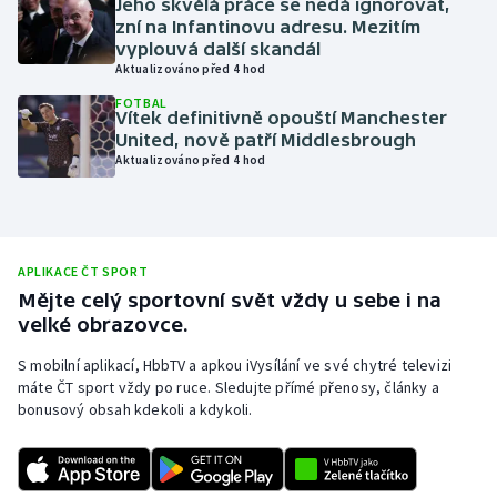
Jeho skvělá práce se nedá ignorovat,
zní na Infantinovu adresu. Mezitím
Olympijské hry
vyplouvá další skandál
Aktualizováno před 4 hod
Parasport
FOTBAL
Vítek definitivně opouští Manchester
Plavání
United, nově patří Middlesbrough
Aktualizováno před 4 hod
Plážový volejbal
Ragby
APLIKACE ČT SPORT
Rychlobruslení
Mějte celý sportovní svět vždy u sebe i na
velké obrazovce.
Rychlostní kanoistika
S mobilní aplikací, HbbTV a apkou iVysílání ve své chytré televizi
máte ČT sport vždy po ruce. Sledujte přímé přenosy, články a
Short track
bonusový obsah kdekoli a kdykoli.
Sportovní střelba