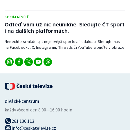
Stolní tenis
SOCIÁLNÍ SÍTĚ
Triatlon
Odteď vám už nic neunikne. Sledujte ČT sport
i na dalších platformách.
Veslování
Nenechte si nikde ujít nejnovější sportovní události. Sledujte nás i
Vodní slalom
na Facebooku, X, Instagramu, Threads či YouTube a buďte v obraze.
Volejbal
Ostatní
Divácké centrum
každý všední den:
8:00—16:00 hodin
261 136 113
info@ceskatelevize.cz