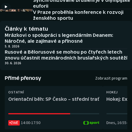
Synchronizované bruslení je v olympijské
Baseball a softbal
Soutěže
euforii
V Praze proběhla konference k rozvoji
Basketbal
Historické návraty
ženského sportu
Články k tématu
Biatlon
Aplikace ČT sport
Mrázkovi o spolupráci s legendárním Deanem:
Náročné, ale zajímavé a přínosné
Boby a skeleton
AZ kvíz
5. 8. 2026
Rusové a Bělorusové se mohou po čtyřech letech
znovu účastnit mezinárodních bruslařských soutěží
Box
30. 6. 2026
Curling
Přímé přenosy
Zobrazit program
Dostihy
OSTATNÍ
HOKEJ
Orientační běh: SP Česko – střední trať
Hokej: Exh
Florbal
Futsal
14:00
-
17:50
Dnes
,
16:55
-
19
ŽIVĚ
Golf