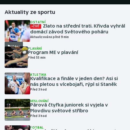
Aktuality ze sportu
Gymnastika
OSTATNÍ
Zlato na střední trati. Křivda vyhrál
ŽIVĚ
Házená
domácí závod Světového poháru
Aktualizováno před 9 min
Jezdectví
Video
PLAVÁNÍ
Program ME v plavání
Judo
Před 55 min
Krasobruslení
ATLETIKA
Kvalifikace a finále v jeden den? Asi si
Lezení
nás pletou s vícebojaři, rýpl si Staněk
Před 3 hod
Lyže a snowboard
VESLOVÁNÍ
Párová čtyřka juniorek si vyjela v
Moderní pětiboj
Plovdivu světové stříbro
Před 3 hod
Motorsport
FOTBAL