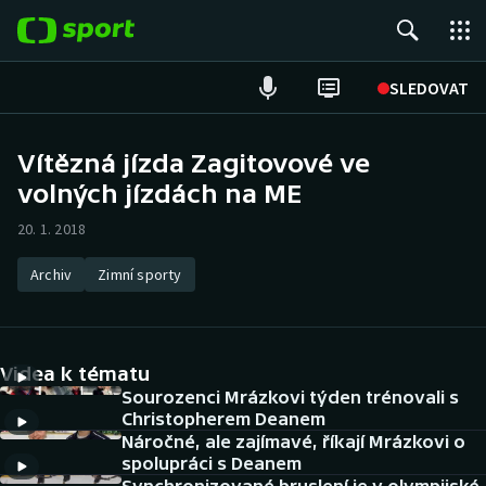
POPULÁRNÍ
SLEDOVAT
Fotbal
Vítězná jízda Zagitovové ve
volných jízdách na ME
Hokej
20. 1. 2018
Tenis
Archiv
Zimní sporty
Atletika
Cyklistika
Videa k tématu
DALŠÍ SPORTY
Sourozenci Mrázkovi týden trénovali s
Christopherem Deanem
Náročné, ale zajímavé, říkají Mrázkovi o
Americký fotbal
NEPŘEHLÉDNĚTE
spolupráci s Deanem