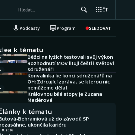
ČT
Podcasty
Program
SLEDOVAT
NEPŘEHLÉDNĚTE
Soutěže
idea k tématu
Běžci na lyžích testovali svůj výkon
Historické návraty
Rozhodnutí MOV litují čeští i světoví
sdruženáři
Aplikace ČT sport
Konvalinka ke konci sdruženářů na
OH: Zdrcující zpráva, se kterou nic
AZ kvíz
nemůžeme dělat
Královnou bílé stopy je Zuzana
Maděrová
Články k tématu
Gutová-Behramiová už do závodů SP
nezasáhne, ukončila kariéru
. 8. 2026