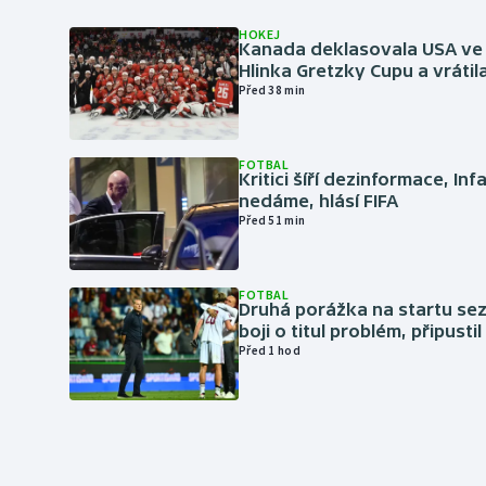
HOKEJ
Kanada deklasovala USA ve 
Hlinka Gretzky Cupu a vrátil
Před 38 min
FOTBAL
Kritici šíří dezinformace, Inf
nedáme, hlásí FIFA
Před 51 min
FOTBAL
Druhá porážka na startu sez
boji o titul problém, připustil
Před 1 hod