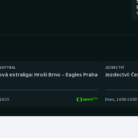
Moderní pětiboj
Triatlon
2
Motorsport
Veslování
Olympijské hry
Vodní slalom
Parasport
Volejbal
Plavání
Ostatní
 SOFTBAL
JEZDECTVÍ
ová extraliga: Hroši Brno – Eagles Praha
Jezdectví: Č
Plážový volejbal
16:15
Dnes
,
14:00
-
19:00