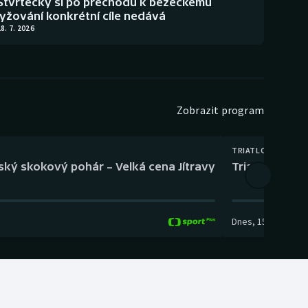
Štvrtecký si po přechodu k běžeckému
lyžování konkrétní cíle nedává
8. 7. 2026
Zobrazit program
TRIATLON
eský skokový pohár – Velká cena Jítravy
Triatlon: XTER
Dnes
,
15:00
-
16:10