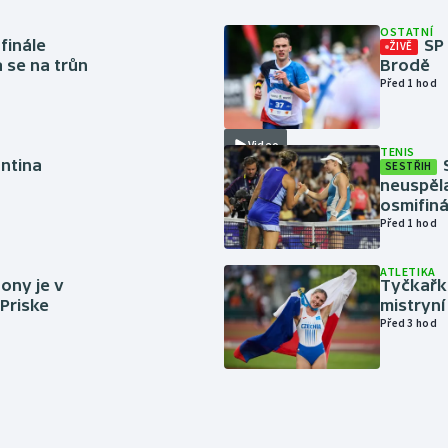
OSTATNÍ
finále
SP
ŽIVĚ
a se na trůn
Brodě
Před 1 hod
Video
TENIS
antina
SESTŘIH
neuspěla
osmifiná
Před 1 hod
ATLETIKA
ony je v
Tyčkařka
 Priske
mistryní
Před 3 hod