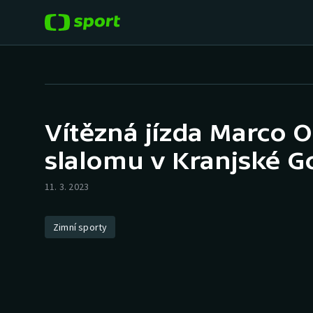
POPULÁRNÍ
DALŠÍ SPORTY
Fotbal
Americký fotbal
Vítězná jízda Marco 
Hokej
Baseball a softbal
slalomu v Kranjské G
Tenis
Basketbal
11. 3. 2023
Atletika
Biatlon
Zimní sporty
Cyklistika
Boby a skeleton
Box