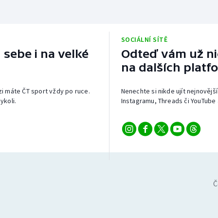
SOCIÁLNÍ SÍTĚ
 sebe i na velké
Odteď vám už nic
na dalších platf
izi máte ČT sport vždy po ruce.
Nenechte si nikde ujít nejnovější
ykoli.
Instagramu, Threads či YouTube 
Č