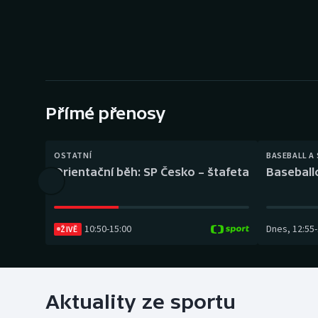
Curling
Dostihy
Florbal
Futsal
Přímé přenosy
Golf
OSTATNÍ
BASEBALL A
Orientační běh: SP Česko – štafeta
Baseball
Gymnastika
10:50
-
15:00
Dnes
,
12:55
-
ŽIVĚ
Aktuality ze sportu