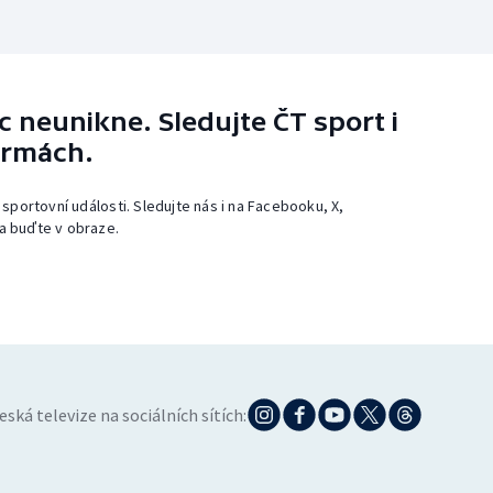
 neunikne. Sledujte ČT sport i
ormách.
 sportovní události. Sledujte nás i na Facebooku, X,
a buďte v obraze.
eská televize na sociálních sítích: