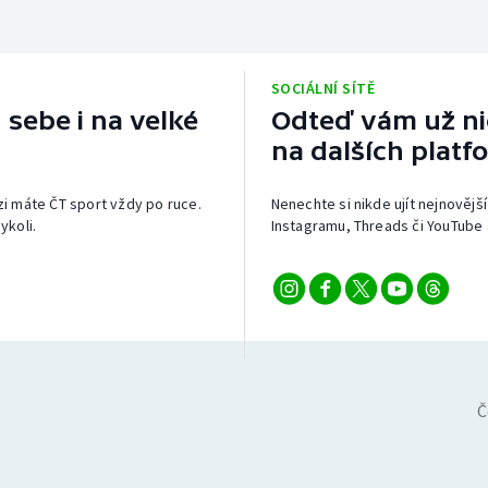
SOCIÁLNÍ SÍTĚ
 sebe i na velké
Odteď vám už nic
na dalších platf
izi máte ČT sport vždy po ruce.
Nenechte si nikde ujít nejnovější
ykoli.
Instagramu, Threads či YouTube 
Č