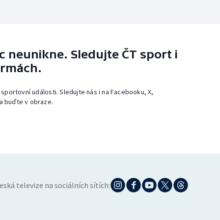
 neunikne. Sledujte ČT sport i
ormách.
 sportovní události. Sledujte nás i na Facebooku, X,
a buďte v obraze.
eská televize na sociálních sítích: