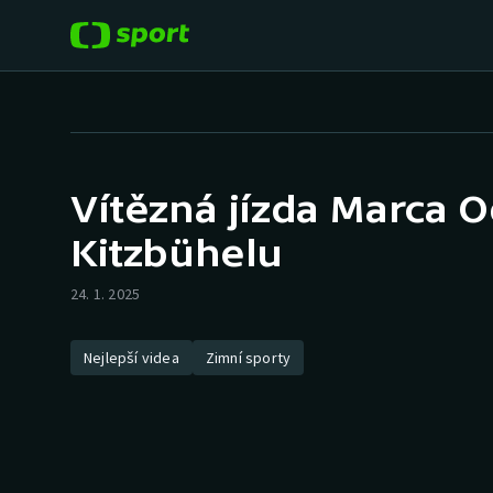
POPULÁRNÍ
DALŠÍ SPORTY
Fotbal
Americký fotbal
Vítězná jízda Marca 
Hokej
Baseball a softbal
Kitzbühelu
Tenis
Basketbal
24. 1. 2025
Atletika
Biatlon
Nejlepší videa
Zimní sporty
Cyklistika
Boby a skeleton
Box