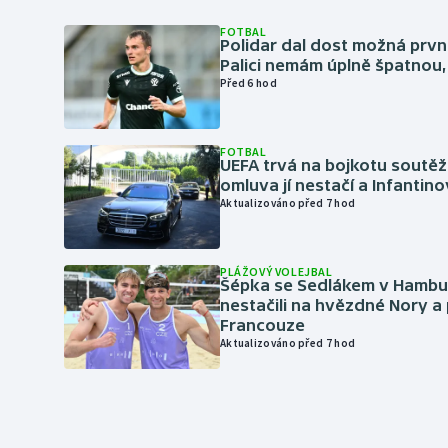
FOTBAL
Polidar dal dost možná první
Palici nemám úplně špatnou, 
Před 6 hod
FOTBAL
UEFA trvá na bojkotu soutěží 
omluva jí nestačí a Infantino
Aktualizováno před 7 hod
PLÁŽOVÝ VOLEJBAL
Šépka se Sedlákem v Hambu
nestačili na hvězdné Nory a 
Francouze
Aktualizováno před 7 hod