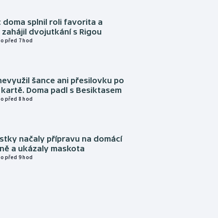
 doma splnil roli favorita a
zahájil dvojutkání s Rigou
o před 7 hod
evyužil šance ani přesilovku po
 kartě. Doma padl s Besiktasem
o před 8 hod
istky načaly přípravu na domácí
zně a ukázaly maskota
o před 9 hod