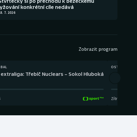
Štvrtecký si po přechodu k běžeckému
lyžování konkrétní cíle nedává
8. 7. 2026
Zobrazit program
TBAL
OSTATNÍ
extraliga: Třebíč Nuclears – Sokol Hluboká
Orientační
5
Zítra
,
14:00
-
17