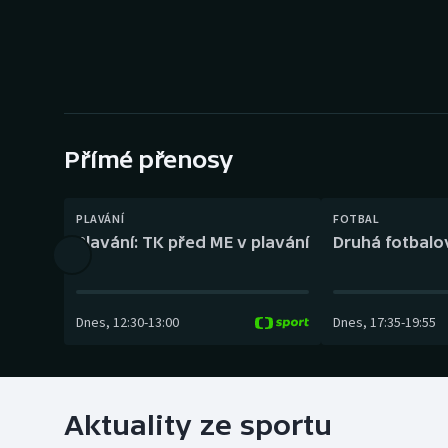
Curling
Dostihy
Florbal
Futsal
Přímé přenosy
Golf
PLAVÁNÍ
FOTBAL
Plavání: TK před ME v plavání
Druhá fotbalov
Gymnastika
Dnes
,
12:30
-
13:00
Dnes
,
17:35
-
19:55
Aktuality ze sportu