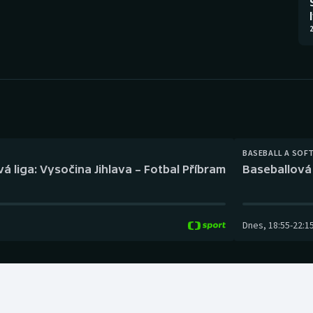
Moderní pětiboj
Triatlon
2
Motorsport
Veslování
Olympijské hry
Vodní slalom
Parasport
Volejbal
Plavání
Ostatní
BASEBALL A SOF
á liga: Vysočina Jihlava – Fotbal Příbram
Baseballová 
Plážový volejbal
Dnes
,
18:55
-
22:1