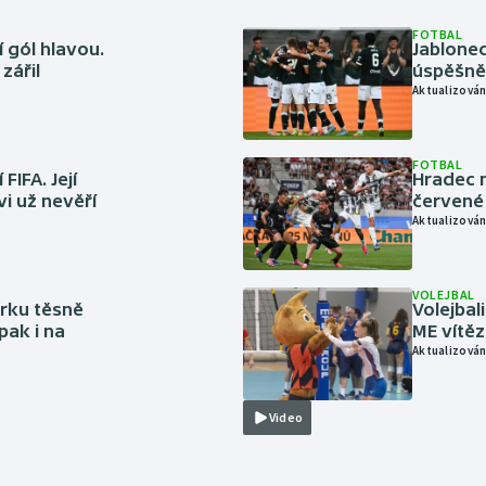
FOTBAL
 gól hlavou.
Jablonec
zářil
úspěšně 
Aktualizován
FOTBAL
FIFA. Její
Hradec n
vi už nevěří
červené
Aktualizován
VOLEJBAL
rku těsně
Volejbal
pak i na
ME vítě
Aktualizován
Video