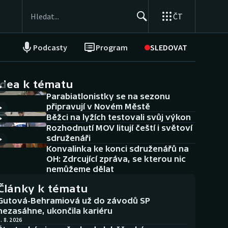
ČT
Podcasty
Program
SLEDOVAT
NEPŘEHLÉDNĚTE
Soutěže
idea k tématu
Parabiatlonistky se na sezonu
Historické návraty
připravují v Novém Městě
Běžci na lyžích testovali svůj výkon
Aplikace ČT sport
Rozhodnutí MOV litují čeští i světoví
sdruženáři
AZ kvíz
Konvalinka ke konci sdruženářů na
OH: Zdrcující zpráva, se kterou nic
nemůžeme dělat
Články k tématu
Gutová-Behramiová už do závodů SP
nezasáhne, ukončila kariéru
. 8. 2026