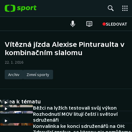
POPULÁRNÍ
SLEDOVAT
Fotbal
Vítězná jízda Alexise Pinturaulta v
kombinačním slalomu
Hokej
22. 1. 2016
Tenis
Archiv
Zimní sporty
Atletika
Cyklistika
Videa k tématu
DALŠÍ SPORTY
Běžci na lyžích testovali svůj výkon
Rozhodnutí MOV litují čeští i světoví
sdruženáři
Americký fotbal
NEPŘEHLÉDNĚTE
Konvalinka ke konci sdruženářů na OH: