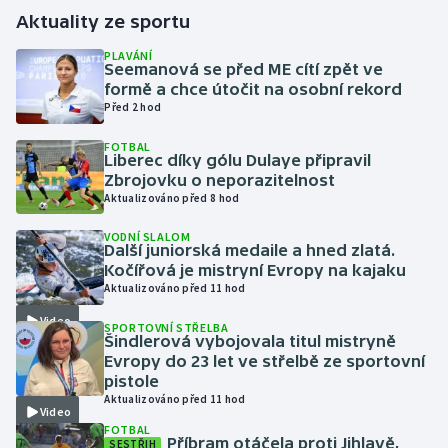
Aktuality ze sportu
Gymnastika
PLAVÁNÍ
Seemanová se před ME cítí zpět ve
formě a chce útočit na osobní rekord
Házená
Před 2 hod
Jezdectví
FOTBAL
Liberec díky gólu Dulaye připravil
Zbrojovku o neporazitelnost
Judo
Aktualizováno před 8 hod
Krasobruslení
VODNÍ SLALOM
Další juniorská medaile a hned zlatá.
Kočířová je mistryní Evropy na kajaku
Lezení
Aktualizováno před 11 hod
Video
SPORTOVNÍ STŘELBA
Lyže a snowboard
Šindlerová vybojovala titul mistryně
Evropy do 23 let ve střelbě ze sportovní
Moderní pětiboj
pistole
Aktualizováno před 11 hod
Video
Motorsport
FOTBAL
Příbram otáčela proti Jihlavě,
SESTŘIH