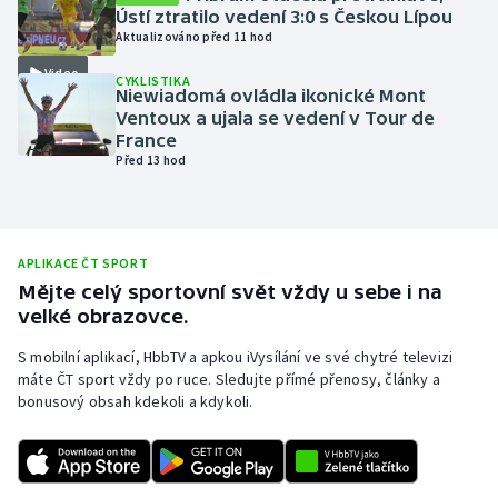
Ústí ztratilo vedení 3:0 s Českou Lípou
Olympijské hry
Aktualizováno před 11 hod
Video
CYKLISTIKA
Parasport
Niewiadomá ovládla ikonické Mont
Ventoux a ujala se vedení v Tour de
Plavání
France
Před 13 hod
Plážový volejbal
Ragby
APLIKACE ČT SPORT
Mějte celý sportovní svět vždy u sebe i na
Rychlobruslení
velké obrazovce.
Rychlostní kanoistika
S mobilní aplikací, HbbTV a apkou iVysílání ve své chytré televizi
máte ČT sport vždy po ruce. Sledujte přímé přenosy, články a
bonusový obsah kdekoli a kdykoli.
Short track
Sportovní střelba