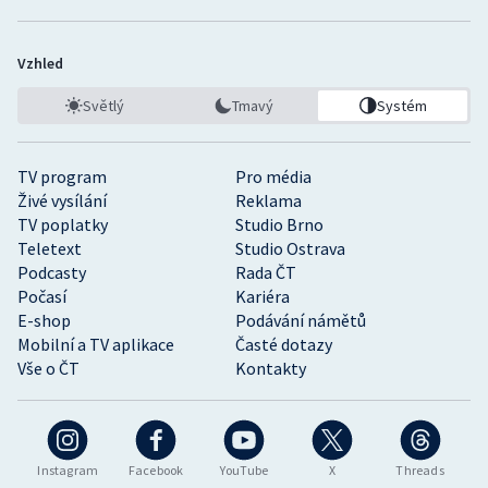
Vzhled
Světlý
Tmavý
Systém
TV program
Pro média
Živé vysílání
Reklama
TV poplatky
Studio Brno
Teletext
Studio Ostrava
Podcasty
Rada ČT
Počasí
Kariéra
E-shop
Podávání námětů
Mobilní a TV aplikace
Časté dotazy
Vše o ČT
Kontakty
Instagram
Facebook
YouTube
X
Threads