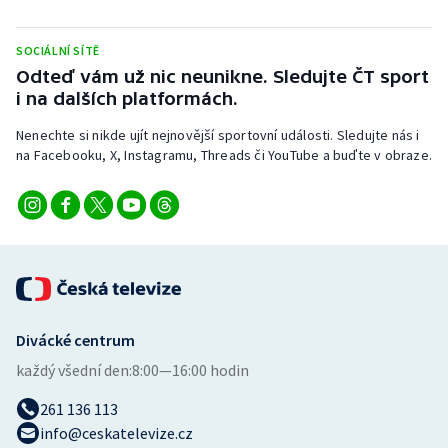
Stolní tenis
SOCIÁLNÍ SÍTĚ
Triatlon
Odteď vám už nic neunikne. Sledujte ČT sport
i na dalších platformách.
Veslování
Nenechte si nikde ujít nejnovější sportovní události. Sledujte nás i
na Facebooku, X, Instagramu, Threads či YouTube a buďte v obraze.
Vodní slalom
Volejbal
Ostatní
Divácké centrum
každý všední den:
8:00—16:00 hodin
261 136 113
info@ceskatelevize.cz