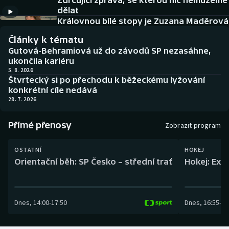
Zdrcující zpráva, se kterou nic nemůžeme
Baseball a softbal
Soutěže
dělat
Královnou bílé stopy je Zuzana Maděrová
Basketbal
Historické návraty
Články k tématu
Gutová-Behramiová už do závodů SP nezasáhne,
Biatlon
Aplikace ČT sport
ukončila kariéru
5. 8. 2026
Štvrtecký si po přechodu k běžeckému lyžování
Boby a skeleton
AZ kvíz
konkrétní cíle nedává
28. 7. 2026
Box
Přímé přenosy
Zobrazit program
Curling
OSTATNÍ
HOKEJ
Dostihy
Orientační běh: SP Česko – střední trať
Hokej: Exh
Florbal
Dnes
,
14:00
-
17:50
Dnes
,
16:55
-
19
Futsal
Golf