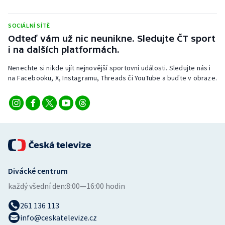
Stolní tenis
SOCIÁLNÍ SÍTĚ
Triatlon
Odteď vám už nic neunikne. Sledujte ČT sport
i na dalších platformách.
Veslování
Nenechte si nikde ujít nejnovější sportovní události. Sledujte nás i
na Facebooku, X, Instagramu, Threads či YouTube a buďte v obraze.
Vodní slalom
Volejbal
Ostatní
Divácké centrum
každý všední den:
8:00—16:00 hodin
261 136 113
info@ceskatelevize.cz