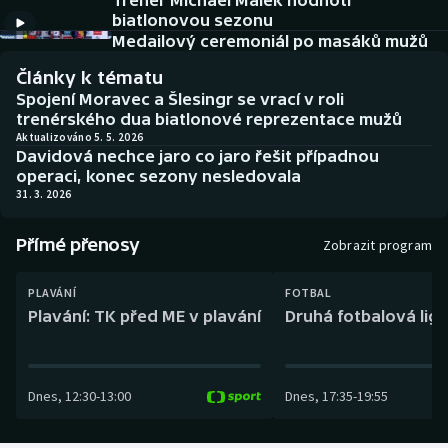
Trenér Michael Málek hodnotí
Baseball a softbal
Soutěže
biatlonovou sezonu
Medailový ceremoniál po masáků mužů
Basketbal
Historické návraty
Články k tématu
Spojení Moravec a Šlesingr se vrací v roli
Biatlon
Aplikace ČT sport
trenérského dua biatlonové reprezentace mužů
Aktualizováno 5. 5. 2026
Davidová nechce jaro co jaro řešit případnou
Boby a skeleton
AZ kvíz
operaci, konec sezony nesledovala
31. 3. 2026
Box
Přímé přenosy
Zobrazit program
Curling
PLAVÁNÍ
FOTBAL
Dostihy
Plavání: TK před ME v plavání
Druhá fotbalová liga
Florbal
Dnes
,
12:30
-
13:00
Dnes
,
17:35
-
19:55
Futsal
Golf