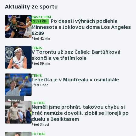
Aktuality ze sportu
Gymnastika
BASKETBAL
Po deseti výhrách podlehla
SESTŘIH
Minnesota s Joklovou doma Los Angeles
Házená
82:89
Před 42 min
Jezdectví
TENIS
V Torontu už bez Češek: Bartůňková
Judo
skončila ve třetím kole
Před 59 min
Krasobruslení
TENIS
Lehečka je v Montrealu v osmifinále
Před 1 hod
Lezení
Lyže a snowboard
Video
FOTBAL
Neměli jsme prohrát, takovou chybu si
hráč nemůže dovolit, zlobil se Horejš po
Moderní pětiboj
duelu s Besiktasem
Před 3 hod
Motorsport
FOTBAL