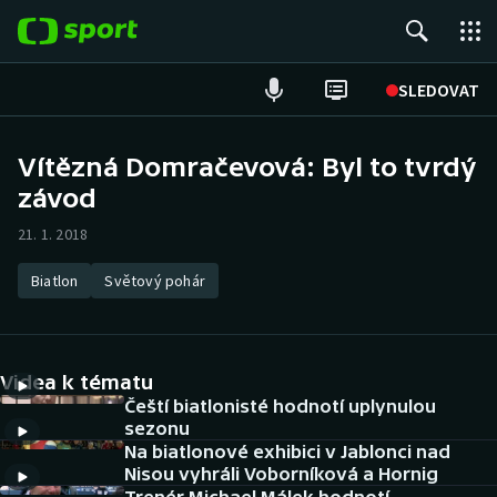
POPULÁRNÍ
SLEDOVAT
Fotbal
Vítězná Domračevová: Byl to tvrdý
závod
Hokej
21. 1. 2018
Tenis
Biatlon
Světový pohár
Atletika
Cyklistika
Videa k tématu
DALŠÍ SPORTY
Čeští biatlonisté hodnotí uplynulou
sezonu
Na biatlonové exhibici v Jablonci nad
Americký fotbal
NEPŘEHLÉDNĚTE
Nisou vyhráli Voborníková a Hornig