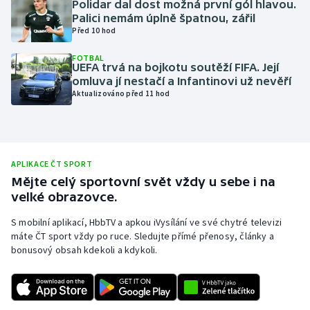
Polidar dal dost možná první gól hlavou.
Palici nemám úplně špatnou, zářil
Olympijské hry
Před 10 hod
Parasport
FOTBAL
UEFA trvá na bojkotu soutěží FIFA. Její
omluva jí nestačí a Infantinovi už nevěří
Plavání
Aktualizováno před 11 hod
Plážový volejbal
Ragby
APLIKACE ČT SPORT
Mějte celý sportovní svět vždy u sebe i na
Rychlobruslení
velké obrazovce.
Rychlostní kanoistika
S mobilní aplikací, HbbTV a apkou iVysílání ve své chytré televizi
máte ČT sport vždy po ruce. Sledujte přímé přenosy, články a
bonusový obsah kdekoli a kdykoli.
Short track
Sportovní střelba