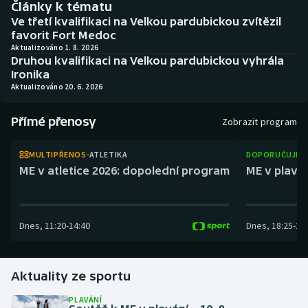
Články k tématu
Baseball a softbal
Soutěže
Ve třetí kvalifikaci na Velkou pardubickou zvítězil
favorit Fort Medoc
Basketbal
Historické návraty
Aktualizováno 1. 8. 2026
Druhou kvalifikaci na Velkou pardubickou vyhrála
Ironika
Biatlon
Aplikace ČT sport
Aktualizováno 20. 6. 2026
Boby a skeleton
AZ kvíz
Přímé přenosy
Zobrazit program
Box
MULTIPŘENOS
ATLETIKA
DOPORUČUJEM
ME v atletice 2026: dopolední program
ME v plaván
Curling
Dostihy
Dnes
,
11:20
-
14:40
Dnes
,
18:25
-
21
Florbal
Futsal
Aktuality ze sportu
PLAVÁNÍ
Golf