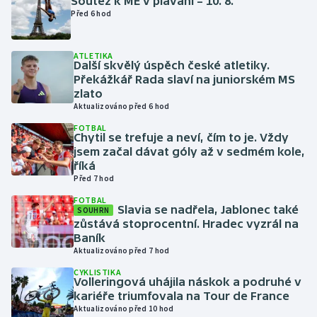
Soutěž k ME v plavání – 10. 8.
Před 6 hod
Gymnastika
ATLETIKA
Další skvělý úspěch české atletiky.
Házená
Překážkář Rada slaví na juniorském MS
zlato
Jezdectví
Aktualizováno před 6 hod
FOTBAL
Judo
Chytil se trefuje a neví, čím to je. Vždy
jsem začal dávat góly až v sedmém kole,
říká
Krasobruslení
Před 7 hod
FOTBAL
Lezení
Slavia se nadřela, Jablonec také
SOUHRN
zůstává stoprocentní. Hradec vyzrál na
Lyže a snowboard
Baník
Aktualizováno před 7 hod
Moderní pětiboj
CYKLISTIKA
Volleringová uhájila náskok a podruhé v
kariéře triumfovala na Tour de France
Motorsport
Aktualizováno před 10 hod