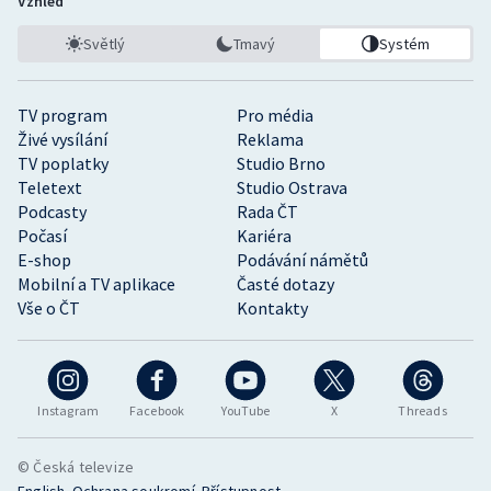
Vzhled
Světlý
Tmavý
Systém
TV program
Pro média
Živé vysílání
Reklama
TV poplatky
Studio Brno
Teletext
Studio Ostrava
Podcasty
Rada ČT
Počasí
Kariéra
E-shop
Podávání námětů
Mobilní a TV aplikace
Časté dotazy
Vše o ČT
Kontakty
Instagram
Facebook
YouTube
X
Threads
© Česká televize
•
•
English
Ochrana soukromí
Přístupnost