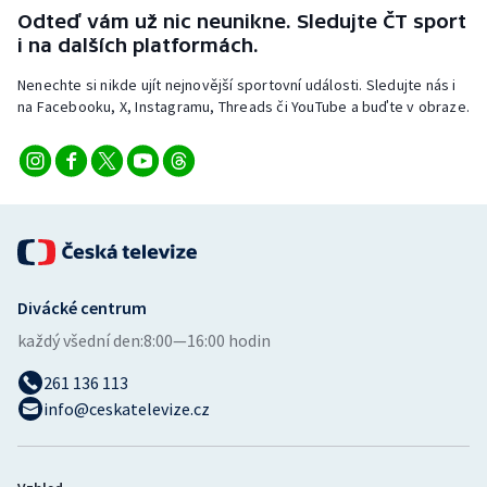
Stolní tenis
Odteď vám už nic neunikne. Sledujte ČT sport
i na dalších platformách.
Triatlon
Nenechte si nikde ujít nejnovější sportovní události. Sledujte nás i
na Facebooku, X, Instagramu, Threads či YouTube a buďte v obraze.
Veslování
Vodní slalom
Volejbal
Ostatní
Divácké centrum
každý všední den:
8:00—16:00 hodin
261 136 113
info@ceskatelevize.cz