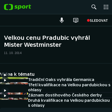
POPULÁRNÍ
SLEDOVAT
Fotbal
Velkou cenu Pradubic vyhrál
Mister Westminster
Hokej
11. 10. 2014
Tenis
Atletika
Videa k tématu
Cyklistika
Tradiční Oaks vyhrála Germanica
Třetí kvalifikace na Velkou pardubickou s
ohlasy
DALŠÍ SPORTY
Záznam dostihového Českého derby
Druhá kvalifikace na Velkou pardubickou
Americký fotbal
NEPŘEHLÉDNĚTE
s ohlasy