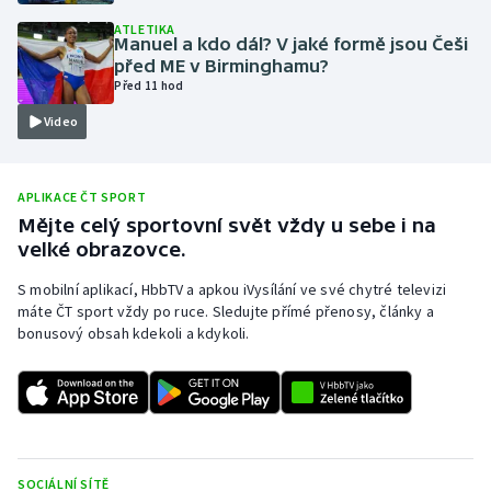
ATLETIKA
Olympijské hry
Manuel a kdo dál? V jaké formě jsou Češi
před ME v Birminghamu?
Parasport
Před 11 hod
Video
Plavání
Plážový volejbal
APLIKACE ČT SPORT
Mějte celý sportovní svět vždy u sebe i na
Ragby
velké obrazovce.
S mobilní aplikací, HbbTV a apkou iVysílání ve své chytré televizi
Rychlobruslení
máte ČT sport vždy po ruce. Sledujte přímé přenosy, články a
bonusový obsah kdekoli a kdykoli.
Rychlostní kanoistika
Short track
Sportovní střelba
SOCIÁLNÍ SÍTĚ