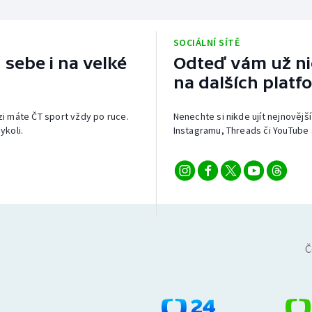
SOCIÁLNÍ SÍTĚ
 sebe i na velké
Odteď vám už nic
na dalších platf
izi máte ČT sport vždy po ruce.
Nenechte si nikde ujít nejnovější
ykoli.
Instagramu, Threads či YouTube 
Č