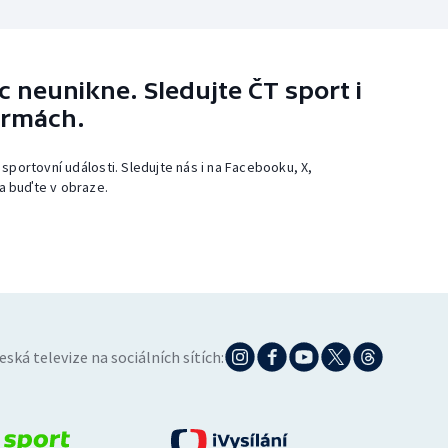
 neunikne. Sledujte ČT sport i
ormách.
 sportovní události. Sledujte nás i na Facebooku, X,
a buďte v obraze.
eská televize na sociálních sítích: