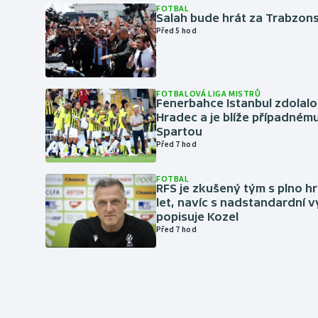
FOTBAL
Salah bude hrát za Trabzon
Před 5 hod
FOTBALOVÁ LIGA MISTRŮ
Fenerbahce Istanbul zdolalo
Hradec a je blíže případném
Spartou
Před 7 hod
FOTBAL
RFS je zkušený tým s plno hr
let, navíc s nadstandardní 
popisuje Kozel
Před 7 hod