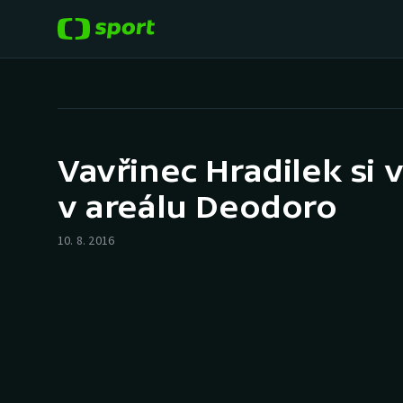
POPULÁRNÍ
DALŠÍ SPORTY
Fotbal
Americký fotbal
Vavřinec Hradilek si 
Hokej
Baseball a softbal
v areálu Deodoro
Tenis
Basketbal
10. 8. 2016
Atletika
Biatlon
Cyklistika
Boby a skeleton
Box