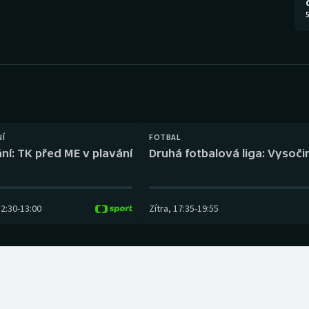
Moderní pětiboj
Triatlon
5
Motorsport
Veslování
Olympijské hry
Vodní slalom
Parasport
Volejbal
Plavání
Ostatní
NÍ
FOTBAL
ní: TK před ME v plavání
Druhá fotbalová liga: Vysočin
Plážový volejbal
12:30
-
13:00
Zítra
,
17:35
-
19:55