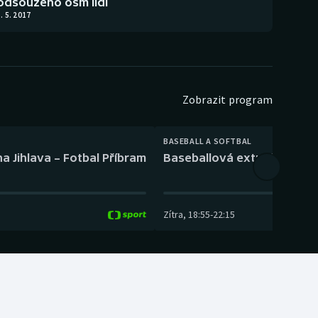
odsouzeno osm lidí
. 5. 2017
Zobrazit program
BASEBALL A SOFTBAL
a Jihlava – Fotbal Příbram
Baseballová extraliga: Tře
Zítra
,
18:55
-
22:15