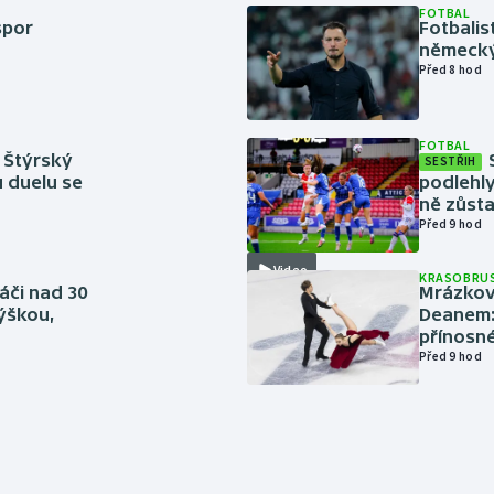
FOTBAL
spor
Fotbali
německý
Před 8 hod
FOTBAL
 Štýrský
SESTŘIH
u duelu se
podlehly
ně zůsta
Před 9 hod
Video
KRASOBRUS
áči nad 30
Mrázkovi
výškou,
Deanem: 
přínosn
Před 9 hod