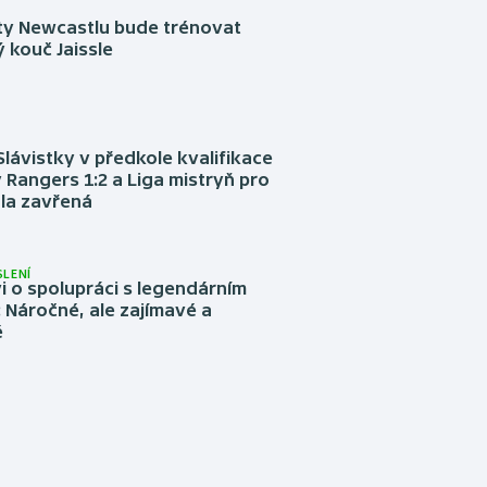
sty Newcastlu bude trénovat
 kouč Jaissle
Slávistky v předkole kvalifikace
 Rangers 1:2 a Liga mistryň pro
la zavřená
LENÍ
 o spolupráci s legendárním
Náročné, ale zajímavé a
é