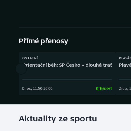
Curling
Dostihy
Florbal
Přímé přenosy
Futsal
Golf
OSTATNÍ
PLAVÁ
Orientační běh: SP Česko – dlouhá trať
Plavá
Gymnastika
Dnes
,
11:50
-
16:00
Zítra
,
Aktuality ze sportu