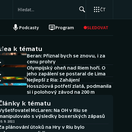
ČT
Podcasty
Program
SLEDOVAT
NEPŘEHLÉDNĚTE
Soutěže
idea k tématu
Beran: Přiznal bych se znovu, i za
Historické návraty
cenu prohry
Olympijský oheň nad Riem hoří. O
Aplikace ČT sport
jeho zapálení se postaral de Lima
Nejlepší z Ria: Zahájení
AZ kvíz
Hosszúová potřetí zlatá, podmanila
si i polohový závod na 200 m
Články k tématu
Vyšetřovatel McLaren: Na OH v Riu se
manipulovalo s výsledky boxerských zápasů
0. 9. 2021
Za plánování útoků na Hry v Riu bylo