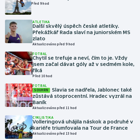
Před 9 hod
Futsal
ATLETIKA
Další skvělý úspěch české atletiky.
Golf
Překážkář Rada slaví na juniorském MS
zlato
Gymnastika
Aktualizováno před 9 hod
FOTBAL
Chytil se trefuje a neví, čím to je. Vždy
Házená
jsem začal dávat góly až v sedmém kole,
říká
Jezdectví
Před 10 hod
FOTBAL
Judo
Slavia se nadřela, Jablonec také
SOUHRN
zůstává stoprocentní. Hradec vyzrál na
Baník
Krasobruslení
Aktualizováno před 11 hod
CYKLISTIKA
Lezení
Volleringová uhájila náskok a podruhé v
kariéře triumfovala na Tour de France
Lyže a snowboard
Aktualizováno před 13 hod