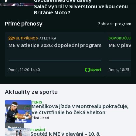
dvousetmetrové úseky
Atletika
Soutěže
Salač vyhrál v Silverstonu Velkou cenu
Británie Moto2
Baseball a softbal
Historické návraty
Přímé přenosy
Zobrazit program
Basketbal
Aplikace ČT sport
MULTIPŘENOS
ATLETIKA
DOPORUČUJEM
ME v atletice 2026: dopolední program
ME v plaván
Biatlon
AZ kvíz
Boby a skeleton
Dnes
,
11:20
-
14:40
Dnes
,
18:25
-
21
Box
Aktuality ze sportu
Curling
TENIS
Cyklistika
Menšíkova jízda v Montrealu pokračuje,
ve čtvrtfinále ho čeká Shelton
Před 1 hod
Dostihy
Video
PLAVÁNÍ
Soutěž k ME v plavání – 10. 8.
Florbal