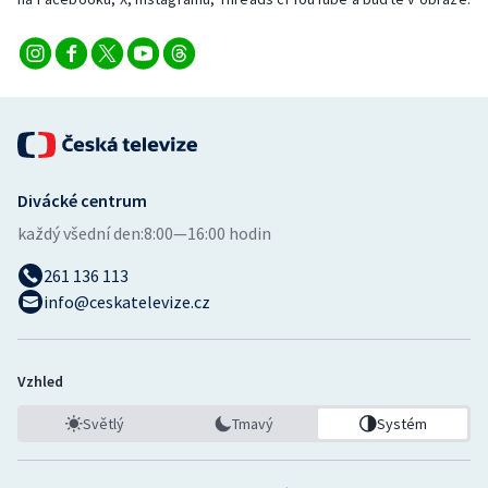
Short track
Sportovní střelba
Stolní tenis
Triatlon
Divácké centrum
Veslování
každý všední den:
8:00—16:00 hodin
261 136 113
Vodní slalom
info@ceskatelevize.cz
Volejbal
Ostatní
Vzhled
Světlý
Tmavý
Systém