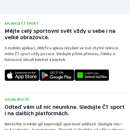
Moderní pětiboj
Motorsport
APLIKACE ČT SPORT
Mějte celý sportovní svět vždy u sebe i na
Olympijské hry
velké obrazovce.
S mobilní aplikací, HbbTV a apkou iVysílání ve své chytré televizi
Parasport
máte ČT sport vždy po ruce. Sledujte přímé přenosy, články a
bonusový obsah kdekoli a kdykoli.
Plavání
Plážový volejbal
Ragby
SOCIÁLNÍ SÍTĚ
Rychlobruslení
Odteď vám už nic neunikne. Sledujte ČT sport
i na dalších platformách.
Rychlostní kanoistika
Nenechte si nikde ujít nejnovější sportovní události. Sledujte nás i
na Facebooku, X, Instagramu, Threads či YouTube a buďte v obraze.