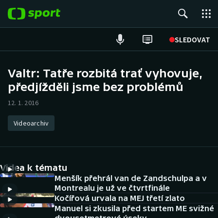
POPULÁRNÍ
SLEDOVAT
ME v atletice
Valtr: Tatře rozbitá trať vyhovuje,
předjížděli jsme bez problémů
ME v plavání
12. 1. 2016
Fotbal
Videoarchiv
Hokej
Tenis
Videa k tématu
DALŠÍ SPORTY
Menšík přehrál van de Zandschulpa a v
Montrealu je už ve čtvrtfinále
Kočířová urvala na MEJ třetí zlato
Americký fotbal
NEPŘEHLÉDNĚTE
Manuel si zkusila před startem ME svižné