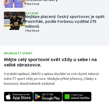
Před 5 hod
Olympijské hry
OSTATNÍ
Nejlépe placený český sportovec je opět
Parasport
Pastrňák, podle Forbesu vydělal 275
milionů
Plavání
Před 6 hod
Plážový volejbal
APLIKACE ČT SPORT
Ragby
Mějte celý sportovní svět vždy u sebe i na
velké obrazovce.
Rychlobruslení
S mobilní aplikací, HbbTV a apkou iVysílání ve své chytré televizi
Rychlostní kanoistika
máte ČT sport vždy po ruce. Sledujte přímé přenosy, články a
bonusový obsah kdekoli a kdykoli.
Short track
Sportovní střelba