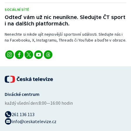
Stolní tenis
SOCIÁLNÍ SÍTĚ
Odteď vám už nic neunikne. Sledujte ČT sport
Triatlon
i na dalších platformách.
Veslování
Nenechte si nikde ujít nejnovější sportovní události. Sledujte nás i
na Facebooku, X, Instagramu, Threads či YouTube a buďte v obraze.
Vodní slalom
Volejbal
Ostatní
Divácké centrum
každý všední den:
8:00—16:00 hodin
261 136 113
info@ceskatelevize.cz