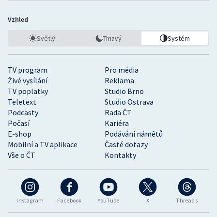
Vzhled
Světlý
Tmavý
Systém
TV program
Pro média
Živé vysílání
Reklama
TV poplatky
Studio Brno
Teletext
Studio Ostrava
Podcasty
Rada ČT
Počasí
Kariéra
E-shop
Podávání námětů
Mobilní a TV aplikace
Časté dotazy
Vše o ČT
Kontakty
Instagram
Facebook
YouTube
X
Threads