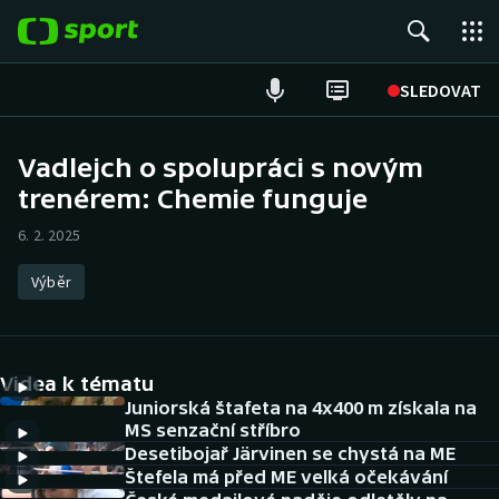
POPULÁRNÍ
SLEDOVAT
Fotbal
Vadlejch o spolupráci s novým
trenérem: Chemie funguje
Hokej
6. 2. 2025
Tenis
Výběr
Atletika
Cyklistika
Videa k tématu
DALŠÍ SPORTY
Juniorská štafeta na 4x400 m získala na
MS senzační stříbro
Desetibojař Järvinen se chystá na ME
Americký fotbal
NEPŘEHLÉDNĚTE
Štefela má před ME velká očekávání