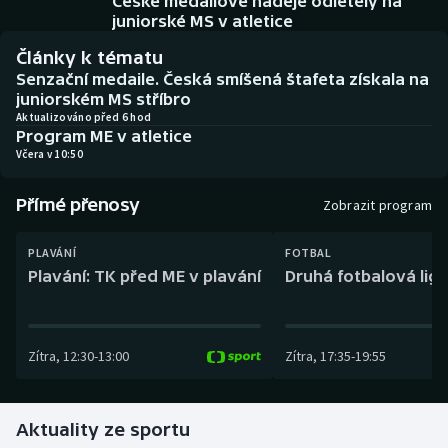
České medailové naděje odletěly na
Baseball a softbal
Soutěže
juniorské MS v atletice
Články k tématu
Basketbal
Historické návraty
Senzační medaile. Česká smíšená štafeta získala na
juniorském MS stříbro
Biatlon
Aplikace ČT sport
Aktualizováno před 6 hod
Program ME v atletice
Včera v 10:50
Boby a skeleton
AZ kvíz
Přímé přenosy
Box
Zobrazit program
Curling
PLAVÁNÍ
FOTBAL
Plavání: TK před ME v plavání
Druhá fotbalová liga
Dostihy
Florbal
Zítra
,
12:30
-
13:00
Zítra
,
17:35
-
19:55
Futsal
Aktuality ze sportu
Golf