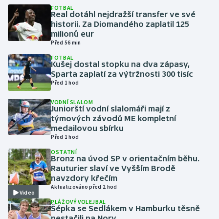
FOTBAL
Real dotáhl nejdražší transfer ve své
Gymnastika
historii. Za Diomandého zaplatil 125
milionů eur
Před 56 min
Házená
FOTBAL
Kušej dostal stopku na dva zápasy,
Jezdectví
Sparta zaplatí za výtržnosti 300 tisíc
Před 1 hod
Judo
VODNÍ SLALOM
Juniorští vodní slalomáři mají z
Krasobruslení
týmových závodů ME kompletní
medailovou sbírku
Před 1 hod
Lezení
OSTATNÍ
Bronz na úvod SP v orientačním běhu.
Lyže a snowboard
Rauturier slaví ve Vyšším Brodě
navzdory křečím
Moderní pětiboj
Aktualizováno před 2 hod
Video
PLÁŽOVÝ VOLEJBAL
Šépka se Sedlákem v Hamburku těsně
Motorsport
nestačili na Nory