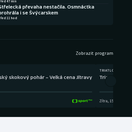
Před 47 min
Střelecká převaha nestačila. Osmnáctka
prohrála i se Švýcarskem
Před 11 hod
Zobrazit program
TRIATLON
eský skokový pohár – Velká cena Jítravy
Triatlon: XTE
Zítra
,
15:00
-
16:10