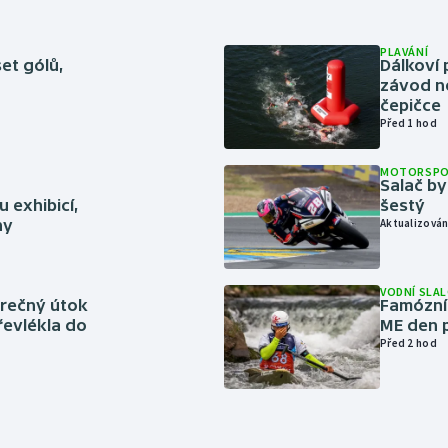
PLAVÁNÍ
set gólů,
Dálkoví 
závod n
čepičce
Před 1 hod
MOTORSP
Salač by
 exhibicí,
šestý
hy
Aktualizován
VODNÍ SLA
ěrečný útok
Famózní 
řevlékla do
ME den p
Před 2 hod