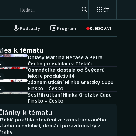
ČT
Podcasty
Program
SLEDOVAT
NEPŘEHLÉDNĚTE
Soutěže
idea k tématu
Ohlasy Martina Nečase a Petra
Historické návraty
Čecha po exhibici v Třebíči
Osmnáctka dostala od Švýcarů
Aplikace ČT sport
lekci v produktivitě
Záznam utkání Hlinka Gretzky Cupu
AZ kvíz
Finsko – Česko
Sestřih utkání Hlinka Gretzky Cupu
Finsko – Česko
Články k tématu
Třebíč pokřtila otevření zrekonstruovaného
stadionu exhibicí, domácí porazili mistry z
Prahy