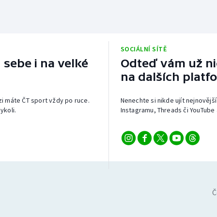
SOCIÁLNÍ SÍTĚ
 sebe i na velké
Odteď vám už nic
na dalších platf
izi máte ČT sport vždy po ruce.
Nenechte si nikde ujít nejnovější
ykoli.
Instagramu, Threads či YouTube 
Č