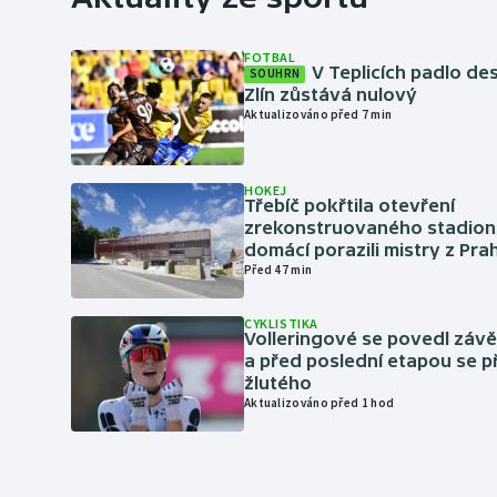
FOTBAL
V Teplicích padlo de
SOUHRN
Zlín zůstává nulový
Aktualizováno před 7 min
HOKEJ
Třebíč pokřtila otevření
zrekonstruovaného stadionu
domácí porazili mistry z Pra
Před 47 min
CYKLISTIKA
Volleringové se povedl záv
a před poslední etapou se p
žlutého
Aktualizováno před 1 hod