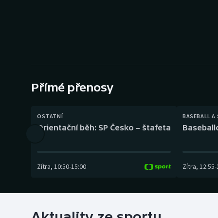
Curling
Dostihy
Florbal
Futsal
Přímé přenosy
Golf
OSTATNÍ
BASEBALL A
Gymnastika
Orientační běh: SP Česko – štafeta
Baseball
Zítra
,
10:50
-
15:00
Zítra
,
12:55
-
Aktuality ze sportu