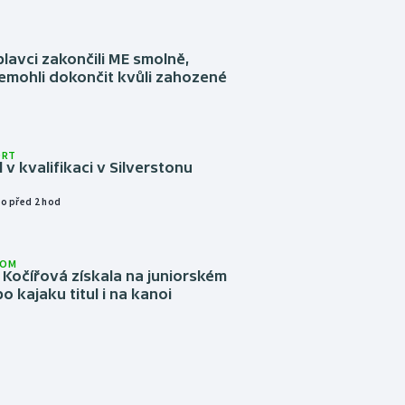
plavci zakončili ME smolně,
emohli dokončit kvůli zahozené
ORT
l v kvalifikaci v Silverstonu
o před 2 hod
LOM
Kočířová získala na juniorském
o kajaku titul i na kanoi