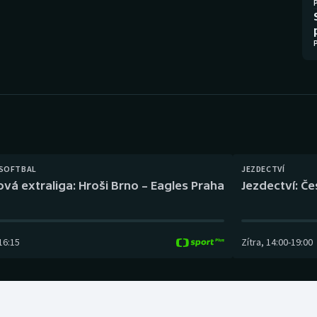
Moderní pětiboj
Triatlon
Motorsport
Veslování
Olympijské hry
Vodní slalom
Parasport
Volejbal
Plavání
Ostatní
 SOFTBAL
JEZDECTVÍ
Plážový volejbal
ová extraliga: Hroši Brno – Eagles Praha
Jezdectví: Č
16:15
Zítra
,
14:00
-
19:00