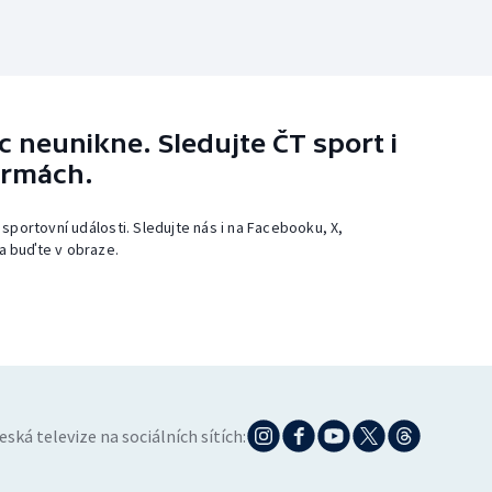
 neunikne. Sledujte ČT sport i
ormách.
 sportovní události. Sledujte nás i na Facebooku, X,
a buďte v obraze.
eská televize na sociálních sítích: