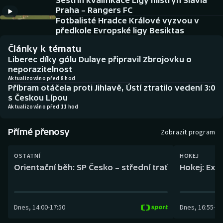
Sestřih kvalifikace Ligy mistryň Slavia
Baseball a softbal
Soutěže
Praha – Rangers FC
Fotbalisté Hradce Králové vyzvou v
Basketbal
Historické návraty
předkole Evropské ligy Besiktas
Články k tématu
Biatlon
Aplikace ČT sport
Liberec díky gólu Dulaye připravil Zbrojovku o
neporazitelnost
Boby a skeleton
AZ kvíz
Aktualizováno před 8 hod
Příbram otáčela proti Jihlavě, Ústí ztratilo vedení 3:0
s Českou Lípou
Box
Aktualizováno před 11 hod
Curling
Přímé přenosy
Zobrazit program
Dostihy
OSTATNÍ
HOKEJ
Orientační běh: SP Česko – střední trať
Hokej: Exh
Florbal
Futsal
Dnes
,
14:00
-
17:50
Dnes
,
16:55
-
19
Golf