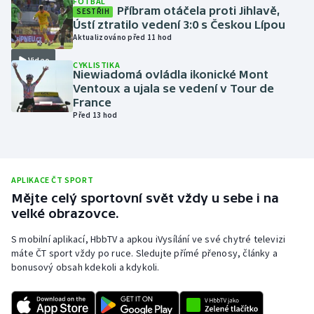
FOTBAL
Příbram otáčela proti Jihlavě,
SESTŘIH
Olympijské hry
Ústí ztratilo vedení 3:0 s Českou Lípou
Aktualizováno před 11 hod
Parasport
Video
CYKLISTIKA
Niewiadomá ovládla ikonické Mont
Plavání
Ventoux a ujala se vedení v Tour de
France
Před 13 hod
Plážový volejbal
Ragby
APLIKACE ČT SPORT
Rychlobruslení
Mějte celý sportovní svět vždy u sebe i na
velké obrazovce.
Rychlostní kanoistika
S mobilní aplikací, HbbTV a apkou iVysílání ve své chytré televizi
máte ČT sport vždy po ruce. Sledujte přímé přenosy, články a
Short track
bonusový obsah kdekoli a kdykoli.
Sportovní střelba