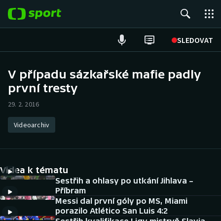
POPULÁRNÍ
SLEDOVAT
Fotbal
V případu sázkařské mafie padly
první tresty
Hokej
29. 2. 2016
Tenis
Videoarchiv
Atletika
Cyklistika
Videa k tématu
DALŠÍ SPORTY
Sestřih a ohlasy po utkání Jihlava –
Příbram
Messi dal první góly po MS, Miami
Americký fotbal
NEPŘEHLÉDNĚTE
porazilo Atlético San Luis 4:2