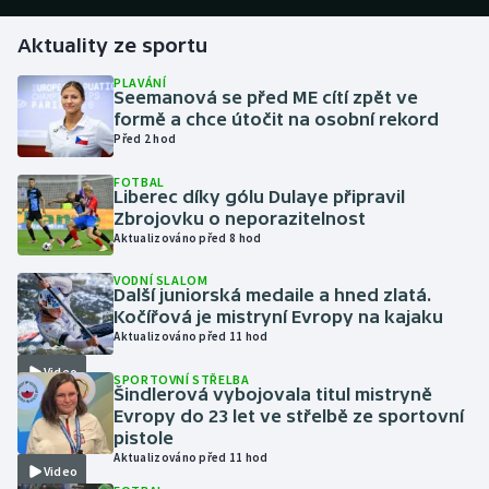
Aktuality ze sportu
Gymnastika
PLAVÁNÍ
Seemanová se před ME cítí zpět ve
Házená
formě a chce útočit na osobní rekord
Před 2 hod
Jezdectví
FOTBAL
Liberec díky gólu Dulaye připravil
Judo
Zbrojovku o neporazitelnost
Aktualizováno před 8 hod
Krasobruslení
VODNÍ SLALOM
Další juniorská medaile a hned zlatá.
Lezení
Kočířová je mistryní Evropy na kajaku
Aktualizováno před 11 hod
Lyže a snowboard
Video
SPORTOVNÍ STŘELBA
Šindlerová vybojovala titul mistryně
Moderní pětiboj
Evropy do 23 let ve střelbě ze sportovní
pistole
Aktualizováno před 11 hod
Motorsport
Video