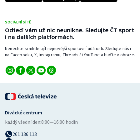
Stolní tenis
Triatlon
SOCIÁLNÍ SÍTĚ
Odteď vám už nic neunikne. Sledujte ČT sport
Veslování
i na dalších platformách.
Nenechte si nikde ujít nejnovější sportovní události. Sledujte nás i
Vodní slalom
na Facebooku, X, Instagramu, Threads či YouTube a buďte v obraze.
Volejbal
Ostatní
Divácké centrum
každý všední den:
8:00—16:00 hodin
261 136 113