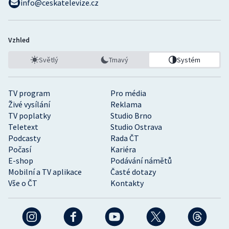
info@ceskatelevize.cz
Vzhled
Světlý
Tmavý
Systém
TV program
Pro média
Živé vysílání
Reklama
TV poplatky
Studio Brno
Teletext
Studio Ostrava
Podcasty
Rada ČT
Počasí
Kariéra
E-shop
Podávání námětů
Mobilní a TV aplikace
Časté dotazy
Vše o ČT
Kontakty