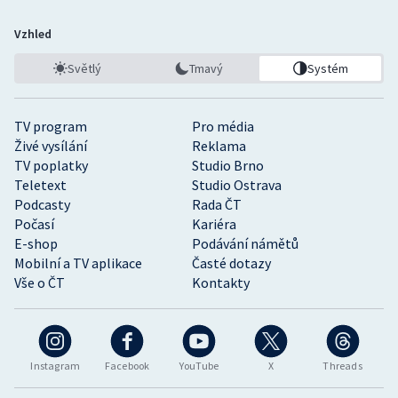
Vzhled
Světlý
Tmavý
Systém
TV program
Pro média
Živé vysílání
Reklama
TV poplatky
Studio Brno
Teletext
Studio Ostrava
Podcasty
Rada ČT
Počasí
Kariéra
E-shop
Podávání námětů
Mobilní a TV aplikace
Časté dotazy
Vše o ČT
Kontakty
Instagram
Facebook
YouTube
X
Threads