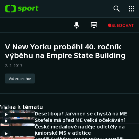
POPULÁRNÍ
SLEDOVAT
Fotbal
V New Yorku proběhl 40. ročník
výběhu na Empire State Building
Hokej
2. 2. 2017
Tenis
Videoarchiv
Atletika
Cyklistika
Videa k tématu
DALŠÍ SPORTY
Desetibojař Järvinen se chystá na ME
Štefela má před ME velká očekávání
České medailové naděje odletěly na
Americký fotbal
NEPŘEHLÉDNĚTE
juniorské MS v atletice