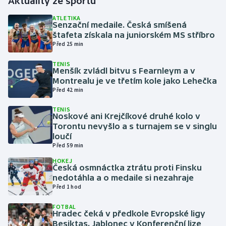
Aktuality ze sportu
ATLETIKA
Gymnastika
Senzační medaile. Česká smíšená
štafeta získala na juniorském MS stříbro
Před 25 min
Házená
TENIS
Menšík zvládl bitvu s Fearnleym a v
Jezdectví
Montrealu je ve třetím kole jako Lehečka
Před 42 min
Judo
TENIS
Noskové ani Krejčíkové druhé kolo v
Krasobruslení
Torontu nevyšlo a s turnajem se v singlu
loučí
Lezení
Před 59 min
HOKEJ
Česká osmnáctka ztrátu proti Finsku
Lyže a snowboard
nedotáhla a o medaile si nezahraje
Před 1 hod
Moderní pětiboj
FOTBAL
Hradec čeká v předkole Evropské ligy
Motorsport
Besiktas, Jablonec v Konferenční lize