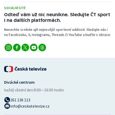
Stolní tenis
SOCIÁLNÍ SÍTĚ
Odteď vám už nic neunikne. Sledujte ČT sport
Triatlon
i na dalších platformách.
Veslování
Nenechte si nikde ujít nejnovější sportovní události. Sledujte nás i
na Facebooku, X, Instagramu, Threads či YouTube a buďte v obraze.
Vodní slalom
Volejbal
Ostatní
Divácké centrum
každý všední den:
8:00—16:00 hodin
261 136 113
info@ceskatelevize.cz