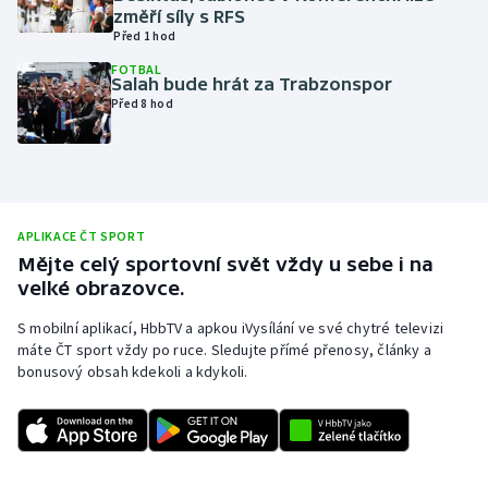
změří síly s RFS
Olympijské hry
Před 1 hod
FOTBAL
Parasport
Salah bude hrát za Trabzonspor
Před 8 hod
Plavání
Plážový volejbal
APLIKACE ČT SPORT
Ragby
Mějte celý sportovní svět vždy u sebe i na
velké obrazovce.
Rychlobruslení
S mobilní aplikací, HbbTV a apkou iVysílání ve své chytré televizi
Rychlostní kanoistika
máte ČT sport vždy po ruce. Sledujte přímé přenosy, články a
bonusový obsah kdekoli a kdykoli.
Short track
Sportovní střelba