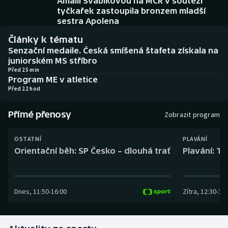
Amálii Švábíkovou na MČR v soutěži
Baseball a softbal
Soutěže
tyčkařek zastoupila bronzem mladší
sestra Apolena
Basketbal
Historické návraty
Články k tématu
Senzační medaile. Česká smíšená štafeta získala na
Biatlon
Aplikace ČT sport
juniorském MS stříbro
Před 25 min
Program ME v atletice
Boby a skeleton
AZ kvíz
Před 22 hod
Box
Přímé přenosy
Zobrazit program
Curling
OSTATNÍ
PLAVÁNÍ
Orientační běh: SP Česko – dlouhá trať
Plavání: TK
Dostihy
Florbal
Dnes
,
11:50
-
16:00
Zítra
,
12:30
-
13:
Futsal
Golf