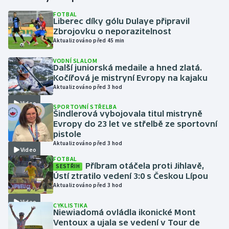
FOTBAL
Liberec díky gólu Dulaye připravil
Gymnastika
Zbrojovku o neporazitelnost
Aktualizováno před 45 min
Házená
VODNÍ SLALOM
Další juniorská medaile a hned zlatá.
Jezdectví
Kočířová je mistryní Evropy na kajaku
Aktualizováno před 3 hod
Judo
Video
SPORTOVNÍ STŘELBA
Šindlerová vybojovala titul mistryně
Krasobruslení
Evropy do 23 let ve střelbě ze sportovní
pistole
Aktualizováno před 3 hod
Lezení
Video
FOTBAL
Příbram otáčela proti Jihlavě,
SESTŘIH
Lyže a snowboard
Ústí ztratilo vedení 3:0 s Českou Lípou
Aktualizováno před 3 hod
Moderní pětiboj
Video
CYKLISTIKA
Niewiadomá ovládla ikonické Mont
Motorsport
Ventoux a ujala se vedení v Tour de