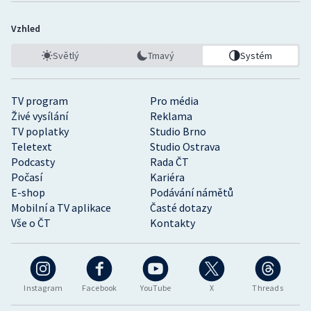
Vzhled
Světlý
Tmavý
Systém
TV program
Pro média
Živé vysílání
Reklama
TV poplatky
Studio Brno
Teletext
Studio Ostrava
Podcasty
Rada ČT
Počasí
Kariéra
E-shop
Podávání námětů
Mobilní a TV aplikace
Časté dotazy
Vše o ČT
Kontakty
Instagram
Facebook
YouTube
X
Threads