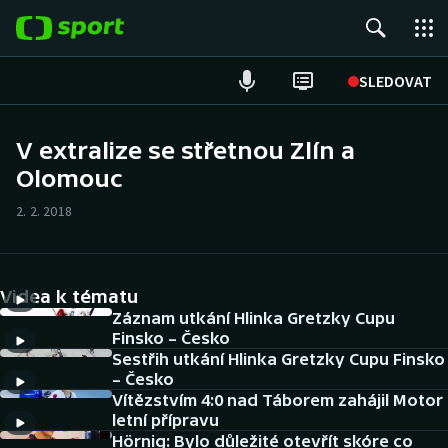
POPULÁRNÍ
SLEDOVAT
Fotbal
V extralize se střetnou Zlín a
Olomouc
Hokej
2. 2. 2018
Tenis
Atletika
Videa k tématu
Cyklistika
Záznam utkání Hlinka Gretzky Cupu
Finsko – Česko
Sestřih utkání Hlinka Gretzky Cupu Finsko
DALŠÍ SPORTY
– Česko
Vítězstvím 4:0 nad Táborem zahájil Motor
Americký fotbal
NEPŘEHLÉDNĚTE
letní přípravu
Hörnig: Bylo důležité otevřít skóre co