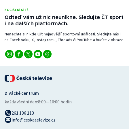
Stolní tenis
SOCIÁLNÍ SÍTĚ
Odteď vám už nic neunikne. Sledujte ČT sport
Triatlon
i na dalších platformách.
Veslování
Nenechte si nikde ujít nejnovější sportovní události. Sledujte nás i
na Facebooku, X, Instagramu, Threads či YouTube a buďte v obraze.
Vodní slalom
Volejbal
Ostatní
Divácké centrum
každý všední den:
8:00—16:00 hodin
261 136 113
info@ceskatelevize.cz