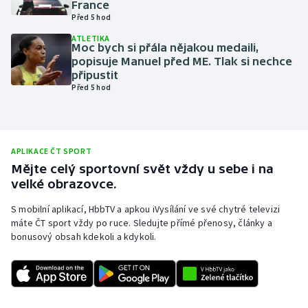
France
Před 5 hod
Olympijské hry
ATLETIKA
Moc bych si přála nějakou medaili,
Parasport
popisuje Manuel před ME. Tlak si nechce
připustit
Plavání
Před 5 hod
Plážový volejbal
Ragby
APLIKACE ČT SPORT
Mějte celý sportovní svět vždy u sebe i na
velké obrazovce.
Rychlobruslení
S mobilní aplikací, HbbTV a apkou iVysílání ve své chytré televizi
Rychlostní kanoistika
máte ČT sport vždy po ruce. Sledujte přímé přenosy, články a
bonusový obsah kdekoli a kdykoli.
Short track
Sportovní střelba