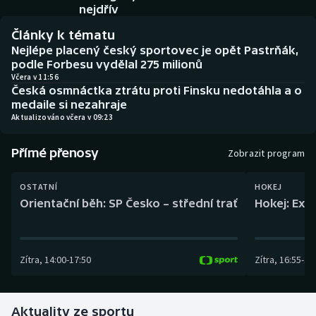
Baseball a softbal
Soutěže
nejdřív
Články k tématu
Basketbal
Historické návraty
Nejlépe placený český sportovec je opět Pastrňák,
podle Forbesu vydělal 275 milionů
Biatlon
Aplikace ČT sport
Včera v 11:56
Česká osmnáctka ztrátu proti Finsku nedotáhla a o
medaile si nezahraje
Boby a skeleton
AZ kvíz
Aktualizováno včera v 09:23
Box
Přímé přenosy
Zobrazit program
Curling
OSTATNÍ
HOKEJ
Orientační běh: SP Česko – střední trať
Hokej: Exh
Dostihy
Florbal
Zítra
,
14:00
-
17:50
Zítra
,
16:55
-
19
Futsal
Aktuality ze sportu
Golf