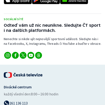
Short track
Sportovní střelba
SOCIÁLNÍ SÍTĚ
Odteď vám už nic neunikne. Sledujte ČT sport
Stolní tenis
i na dalších platformách.
Triatlon
Nenechte si nikde ujít nejnovější sportovní události. Sledujte nás i
na Facebooku, X, Instagramu, Threads či YouTube a buďte v obraze.
Veslování
Vodní slalom
Volejbal
Ostatní
Divácké centrum
každý všední den:
8:00—16:00 hodin
261 136 113