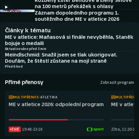
Rozběhy Ester Bendové a Eleny Šínové
Atletika
Soutěže
na 100 metrů překážek s ohlasy
Záznam dopoledního programu 1.
Baseball a softbal
Historické návraty
soutěžního dne ME v atletice 2026
Články k tématu
Basketbal
Aplikace ČT sport
ME v atletice: Maňasová si finále nevyběhla, Staněk
bojuje o medaili
Biatlon
AZ kvíz
Aktualizováno před 3 min
Meindlschmid: Snažil jsem se tlak ukorigovat.
Doufám, že štěstí zůstane na mojí straně
Boby a skeleton
Před 6 hod
Box
Přímé přenosy
Zobrazit program
Curling
MULTIPŘENOS
ATLETIKA
MULTIPŘEN
ME v atletice 2026: odpolední program
ME v atlet
Cyklistika
Dostihy
19:48
-
23:18
Zítra
,
11:20
-
14:
ŽIVĚ
Florbal