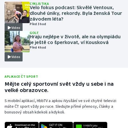
CYKLISTIKA
Velo fokus podcast: Skvělé Ventoux,
Moderní pětiboj
dlouhé úniky, rekordy. Byla ženská Tour
závodem léta?
Motorsport
Před 3 hod
Video
GOLF
Olympijské hry
Hraju nejlépe v životě, ale na olympiádu
je ještě co šperkovat, ví Kousková
Před 4 hod
Parasport
Video
Plavání
Plážový volejbal
APLIKACE ČT SPORT
Mějte celý sportovní svět vždy u sebe i na
velké obrazovce.
Ragby
S mobilní aplikací, HbbTV a apkou iVysílání ve své chytré televizi
Rychlobruslení
máte ČT sport vždy po ruce. Sledujte přímé přenosy, články a
bonusový obsah kdekoli a kdykoli.
Rychlostní kanoistika