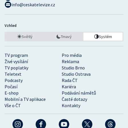
info@ceskatelevize.cz
Vzhled
Světlý
Tmavý
Systém
TV program
Pro média
Živé vysílání
Reklama
TV poplatky
Studio Brno
Teletext
Studio Ostrava
Podcasty
Rada ČT
Počasí
Kariéra
E-shop
Podávání námětů
Mobilní a TV aplikace
Časté dotazy
Vše o ČT
Kontakty