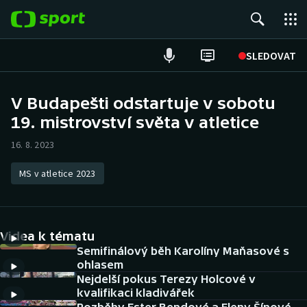
POPULÁRNÍ
SLEDOVAT
ME v atletice
V Budapešti odstartuje v sobotu
19. mistrovství světa v atletice
ME v plavání
16. 8. 2023
Fotbal
MS v atletice 2023
Hokej
Tenis
Videa k tématu
DALŠÍ SPORTY
Semifinálový běh Karolíny Maňasové s
ohlasem
Nejdelší pokus Terezy Holcové v
Americký fotbal
NEPŘEHLÉDNĚTE
kvalifikaci kladivářek