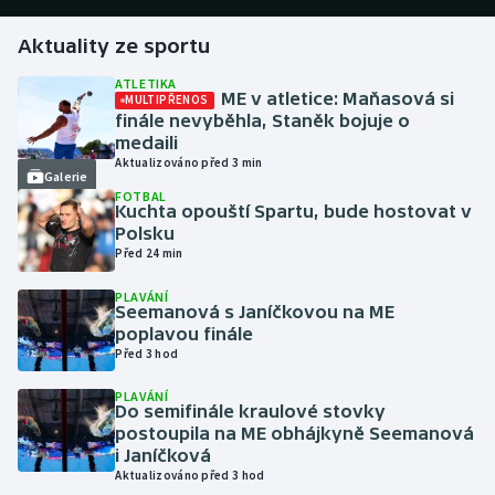
Aktuality ze sportu
Futsal
ATLETIKA
ME v atletice: Maňasová si
MULTIPŘENOS
Golf
finále nevyběhla, Staněk bojuje o
medaili
Gymnastika
Aktualizováno před 3 min
Galerie
FOTBAL
Házená
Kuchta opouští Spartu, bude hostovat v
Polsku
Před 24 min
Jezdectví
PLAVÁNÍ
Seemanová s Janíčkovou na ME
Judo
poplavou finále
Před 3 hod
Krasobruslení
PLAVÁNÍ
Do semifinále kraulové stovky
Lezení
postoupila na ME obhájkyně Seemanová
i Janíčková
Lyže a snowboard
Aktualizováno před 3 hod