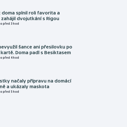
 doma splnil roli favorita a
zahájil dvojutkání s Rigou
o před 3 hod
evyužil šance ani přesilovku po
 kartě. Doma padl s Besiktasem
o před 4 hod
istky načaly přípravu na domácí
zně a ukázaly maskota
o před 5 hod