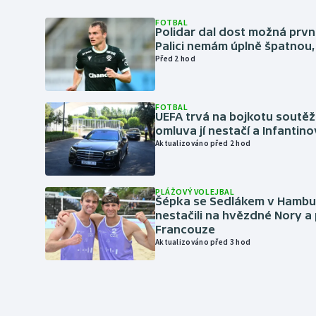
FOTBAL
Polidar dal dost možná první
Palici nemám úplně špatnou, 
Před 2 hod
FOTBAL
UEFA trvá na bojkotu soutěží 
omluva jí nestačí a Infantino
Aktualizováno před 2 hod
PLÁŽOVÝ VOLEJBAL
Šépka se Sedlákem v Hambu
nestačili na hvězdné Nory a 
Francouze
Aktualizováno před 3 hod