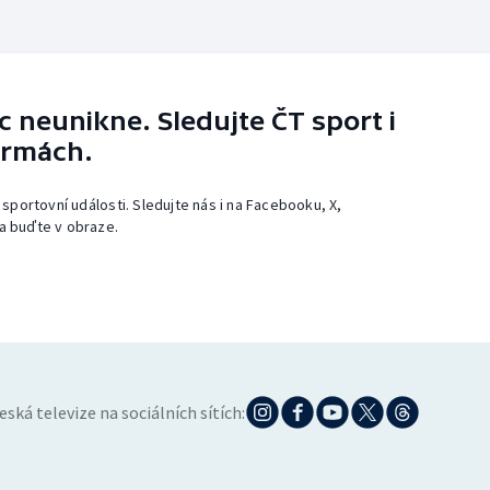
 neunikne. Sledujte ČT sport i
ormách.
 sportovní události. Sledujte nás i na Facebooku, X,
a buďte v obraze.
eská televize na sociálních sítích: