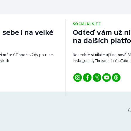
SOCIÁLNÍ SÍTĚ
 sebe i na velké
Odteď vám už nic
na dalších platf
izi máte ČT sport vždy po ruce.
Nenechte si nikde ujít nejnovější
ykoli.
Instagramu, Threads či YouTube 
Č