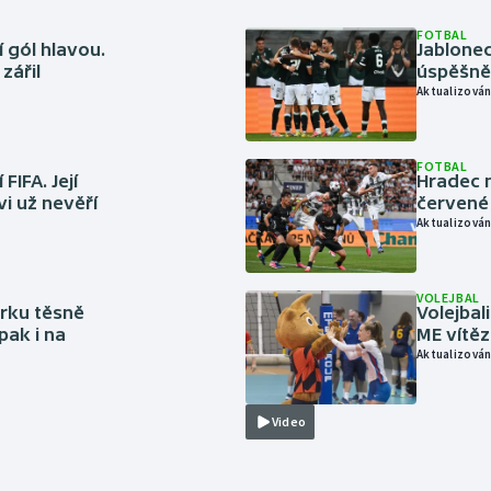
FOTBAL
 gól hlavou.
Jablonec
zářil
úspěšně 
Aktualizován
FOTBAL
FIFA. Její
Hradec n
vi už nevěří
červené
Aktualizován
VOLEJBAL
rku těsně
Volejbal
pak i na
ME vítě
Aktualizován
Video