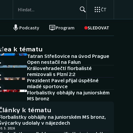
ČT
Podcasty
Program
SLEDOVAT
NEPŘEHLÉDNĚTE
Soutěže
idea k tématu
Tatran Střešovice na úvod Prague
Historické návraty
Open nestačil na Falun
Královehradečtí florbalisté
Aplikace ČT sport
remizovali s Plzní 2:2
Prezident Pavel přijal úspěšné
AZ kvíz
mladé sportovce
Florbalistky obhájily na juniorském
MS bronz
Články k tématu
Florbalistky obhájily na juniorském MS bronz,
Švýcarky udolaly v nájezdech
0. 5. 2026