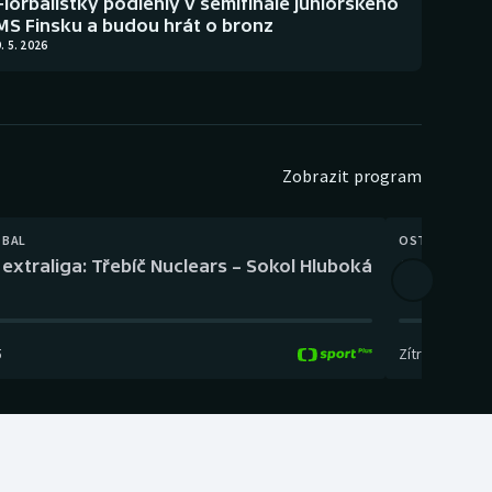
Florbalistky podlehly v semifinále juniorského
MS Finsku a budou hrát o bronz
. 5. 2026
Zobrazit program
TBAL
OSTATNÍ
extraliga: Třebíč Nuclears – Sokol Hluboká
Orientační
5
Zítra
,
14:00
-
17