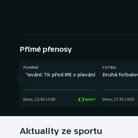
Curling
Dostihy
Florbal
Futsal
Přímé přenosy
Golf
PLAVÁNÍ
FOTBAL
Plavání: TK před ME v plavání
Druhá fotbalov
Gymnastika
Dnes
,
12:30
-
13:00
Dnes
,
17:35
-
19:55
Aktuality ze sportu