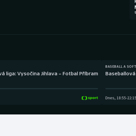
Moderní pětiboj
Triatlon
9
Motorsport
Veslování
Olympijské hry
Vodní slalom
Parasport
Volejbal
Plavání
Ostatní
BASEBALL A SOF
á liga: Vysočina Jihlava – Fotbal Příbram
Baseballová 
Plážový volejbal
Dnes
,
18:55
-
22:1