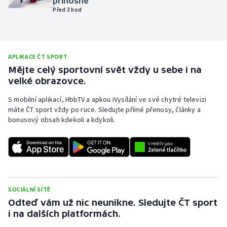
přínosné
Před 3 hod
Olympijské hry
Parasport
APLIKACE ČT SPORT
Plavání
Mějte celý sportovní svět vždy u sebe i na
velké obrazovce.
Plážový volejbal
S mobilní aplikací, HbbTV a apkou iVysílání ve své chytré televizi
máte ČT sport vždy po ruce. Sledujte přímé přenosy, články a
Ragby
bonusový obsah kdekoli a kdykoli.
Rychlobruslení
Rychlostní kanoistika
Short track
SOCIÁLNÍ SÍTĚ
Odteď vám už nic neunikne. Sledujte ČT sport
Sportovní střelba
i na dalších platformách.