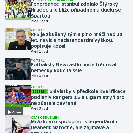
Fenerbahce Istanbul zdolalo Štýrský
Hradec a je blíže případnému duelu se
Gymnastika
Spartou
Před 1 hod
Házená
FOTBAL
RFS je zkušený tým s plno hráči nad 30
let, navíc s nadstandardní výškou,
Jezdectví
popisuje Kozel
Před 1 hod
Judo
FOTBAL
Fotbalisty Newcastlu bude trénovat
německý kouč Jaissle
Krasobruslení
Před 3 hod
Lezení
FOTBAL
Slávistky v předkole kvalifikace
SESTŘIH
podlehly Rangers 1:2 a Liga mistryň pro
Lyže a snowboard
ně zůstala zavřená
Před 3 hod
Video
Moderní pětiboj
KRASOBRUSLENÍ
Mrázkovi o spolupráci s legendárním
Motorsport
Deanem: Náročné, ale zajímavé a