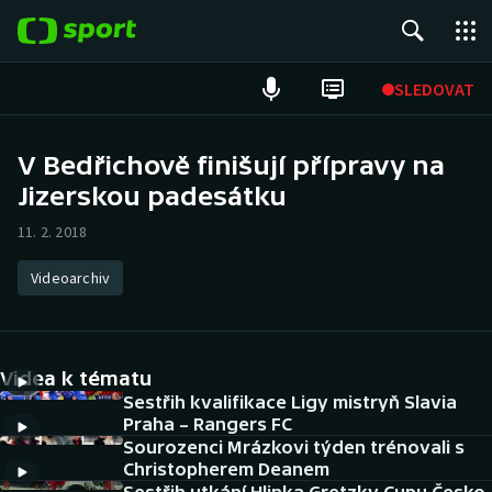
POPULÁRNÍ
SLEDOVAT
Fotbal
V Bedřichově finišují přípravy na
Jizerskou padesátku
Hokej
11. 2. 2018
Tenis
Videoarchiv
Atletika
Cyklistika
Videa k tématu
DALŠÍ SPORTY
Sestřih kvalifikace Ligy mistryň Slavia
Praha – Rangers FC
Sourozenci Mrázkovi týden trénovali s
Americký fotbal
NEPŘEHLÉDNĚTE
Christopherem Deanem