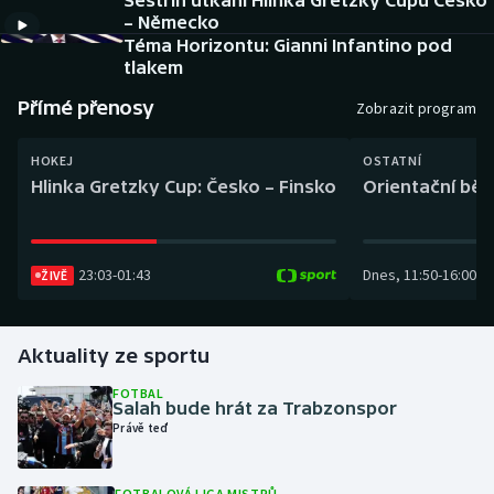
Sestřih utkání Hlinka Gretzky Cupu Česko
Baseball a softbal
Soutěže
– Německo
Téma Horizontu: Gianni Infantino pod
Basketbal
Historické návraty
tlakem
Přímé přenosy
Zobrazit program
Biatlon
Aplikace ČT sport
HOKEJ
OSTATNÍ
Boby a skeleton
AZ kvíz
Hlinka Gretzky Cup: Česko – Finsko
Orientační běh
Box
23:03
-
01:43
Dnes
,
11:50
-
16:00
ŽIVĚ
Curling
Dostihy
Aktuality ze sportu
Florbal
FOTBAL
Salah bude hrát za Trabzonspor
Právě teď
Futsal
Golf
FOTBALOVÁ LIGA MISTRŮ