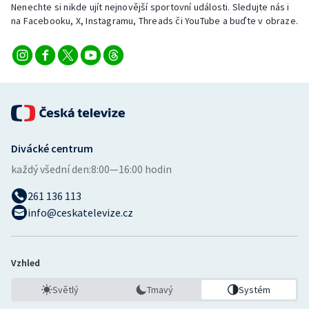
Nenechte si nikde ujít nejnovější sportovní události. Sledujte nás i
Stolní tenis
na Facebooku, X, Instagramu, Threads či YouTube a buďte v obraze.
Triatlon
Veslování
Vodní slalom
Volejbal
Divácké centrum
každý všední den:
8:00—16:00 hodin
Ostatní
261 136 113
info@ceskatelevize.cz
Vzhled
Světlý
Tmavý
Systém