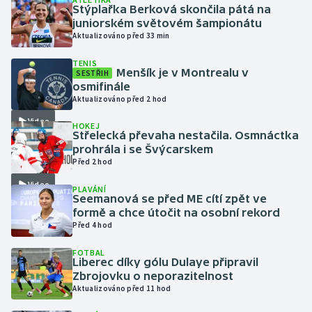
Stýplařka Berková skončila pátá na
juniorském světovém šampionátu
Gymnastika
Aktualizováno před 33 min
TENIS
Házená
Menšík je v Montrealu v
SESTŘIH
osmifinále
Jezdectví
Aktualizováno před 2 hod
Video
HOKEJ
Judo
Střelecká převaha nestačila. Osmnáctka
prohrála i se Švýcarskem
Před 2 hod
Krasobruslení
Video
PLAVÁNÍ
Lezení
Seemanová se před ME cítí zpět ve
formě a chce útočit na osobní rekord
Před 4 hod
Lyže a snowboard
FOTBAL
Liberec díky gólu Dulaye připravil
Moderní pětiboj
Zbrojovku o neporazitelnost
Aktualizováno před 11 hod
Motorsport