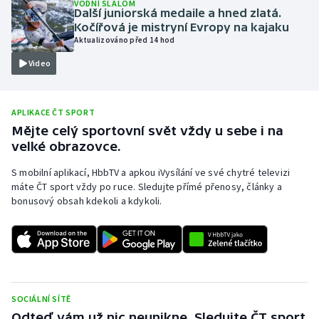
VODNÍ SLALOM
Další juniorská medaile a hned zlatá.
Olympijské hry
Kočířová je mistryní Evropy na kajaku
Aktualizováno před 14 hod
Parasport
Video
Plavání
APLIKACE ČT SPORT
Plážový volejbal
Mějte celý sportovní svět vždy u sebe i na
velké obrazovce.
Ragby
S mobilní aplikací, HbbTV a apkou iVysílání ve své chytré televizi
máte ČT sport vždy po ruce. Sledujte přímé přenosy, články a
Rychlobruslení
bonusový obsah kdekoli a kdykoli.
Rychlostní kanoistika
Short track
Sportovní střelba
SOCIÁLNÍ SÍTĚ
Odteď vám už nic neunikne. Sledujte ČT sport