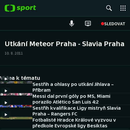
POPULÁRNÍ
SLEDOVAT
Fotbal
Utkání Meteor Praha - Slavia Praha
Hokej
10. 8. 2011
Tenis
Videa k tématu
Atletika
Sestřih a ohlasy po utkání Jihlava –
Příbram
Cyklistika
Messi dal první góly po MS, Miami
porazilo Atlético San Luis 4:2
DALŠÍ SPORTY
Sestřih kvalifikace Ligy mistryň Slavia
Praha – Rangers FC
Americký fotbal
Fotbalisté Hradce Králové vyzvou v
NEPŘEHLÉDNĚTE
předkole Evropské ligy Besiktas