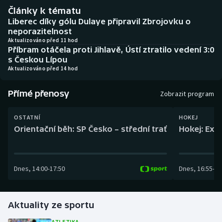
Baseball a softbal
Soutěže
Články k tématu
Liberec díky gólu Dulaye připravil Zbrojovku o
Basketbal
Historické návraty
neporazitelnost
Aktualizováno před 11 hod
Příbram otáčela proti Jihlavě, Ústí ztratilo vedení 3:0
Biatlon
Aplikace ČT sport
s Českou Lípou
Aktualizováno před 14 hod
Boby a skeleton
AZ kvíz
Přímé přenosy
Zobrazit program
Box
OSTATNÍ
HOKEJ
Curling
Orientační běh: SP Česko – střední trať
Hokej: Exh
Dostihy
Dnes
,
14:00
-
17:50
Dnes
,
16:55
-
19
Florbal
Futsal
Aktuality ze sportu
Golf
ATLETIKA