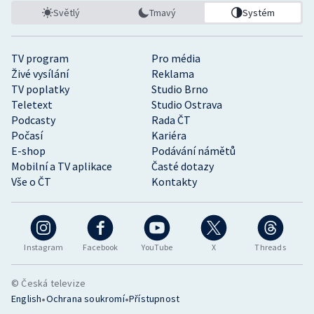
Světlý
Tmavý
Systém
TV program
Pro média
Živé vysílání
Reklama
TV poplatky
Studio Brno
Teletext
Studio Ostrava
Podcasty
Rada ČT
Počasí
Kariéra
E-shop
Podávání námětů
Mobilní a TV aplikace
Časté dotazy
Vše o ČT
Kontakty
Instagram
Facebook
YouTube
X
Threads
© Česká televize
•
•
English
Ochrana soukromí
Přístupnost