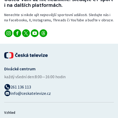
Stolní tenis
i na dalších platformách.
Nenechte si nikde ujít nejnovější sportovní události. Sledujte nás i
Triatlon
na Facebooku, X, Instagramu, Threads či YouTube a buďte v obraze.
Veslování
Vodní slalom
Volejbal
Ostatní
Divácké centrum
každý všední den:
8:00—16:00 hodin
261 136 113
info@ceskatelevize.cz
Vzhled