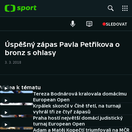
POPULÁRNÍ
SLEDOVAT
Fotbal
Úspěšný zápas Pavla Petřikova o
bronz s ohlasy
Hokej
3. 3. 2018
Tenis
Atletika
Videa k tématu
Cyklistika
Tereza Bodnárová kralovala domácímu
European Open
Krpálek skončil v Číně třetí, na turnaji
DALŠÍ SPORTY
vyhrál tři ze čtyř zápasů
Praha hostí největší domácí judistický
Americký fotbal
NEPŘEHLÉDNĚTE
turnaj European Open
Adam a Matěj Kopečtí triumfovali na MČR