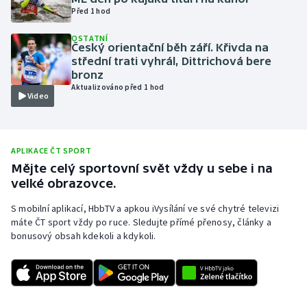
Před 1 hod
Olympijské hry
OSTATNÍ
Český orientační běh září. Křivda na
Parasport
střední trati vyhrál, Dittrichová bere
bronz
Plavání
Aktualizováno před 1 hod
Video
Plážový volejbal
Ragby
APLIKACE ČT SPORT
Mějte celý sportovní svět vždy u sebe i na
velké obrazovce.
Rychlobruslení
S mobilní aplikací, HbbTV a apkou iVysílání ve své chytré televizi
Rychlostní kanoistika
máte ČT sport vždy po ruce. Sledujte přímé přenosy, články a
bonusový obsah kdekoli a kdykoli.
Short track
Sportovní střelba