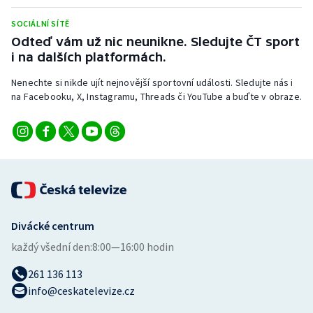
Stolní tenis
SOCIÁLNÍ SÍTĚ
Odteď vám už nic neunikne. Sledujte ČT sport
Triatlon
i na dalších platformách.
Veslování
Nenechte si nikde ujít nejnovější sportovní události. Sledujte nás i
na Facebooku, X, Instagramu, Threads či YouTube a buďte v obraze.
Vodní slalom
Volejbal
Ostatní
Divácké centrum
každý všední den:
8:00—16:00 hodin
261 136 113
info@ceskatelevize.cz