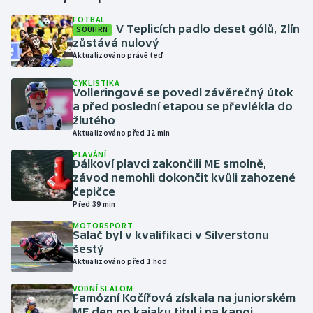
FOTBAL
V Teplicích padlo deset gólů, Zlín
SOUHRN
Gymnastika
zůstává nulový
Aktualizováno právě teď
Házená
CYKLISTIKA
Volleringové se povedl závěrečný útok
Jezdectví
a před poslední etapou se převlékla do
žlutého
Judo
Aktualizováno před 12 min
PLAVÁNÍ
Dálkoví plavci zakončili ME smolně,
Krasobruslení
závod nemohli dokončit kvůli zahozené
čepičce
Lezení
Před 39 min
MOTORSPORT
Lyže a snowboard
Salač byl v kvalifikaci v Silverstonu
šestý
Aktualizováno před 1 hod
Moderní pětiboj
VODNÍ SLALOM
Famózní Kočířová získala na juniorském
Motorsport
ME den po kajaku titul i na kanoi