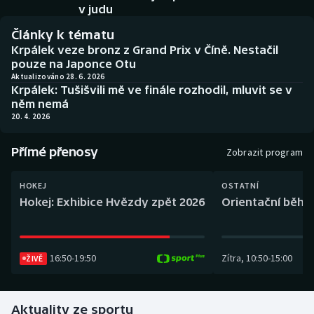
Baseball a softbal
Soutěže
v judu
Články k tématu
Basketbal
Historické návraty
Krpálek veze bronz z Grand Prix v Číně. Nestačil
pouze na Japonce Otu
Biatlon
Aplikace ČT sport
Aktualizováno 28. 6. 2026
Krpálek: Tušišvili mě ve finále rozhodil, mluvit se v
něm nemá
Boby a skeleton
AZ kvíz
20. 4. 2026
Box
Přímé přenosy
Zobrazit program
Curling
HOKEJ
OSTATNÍ
Hokej: Exhibice Hvězdy zpět 2026
Orientační běh: 
Dostihy
Florbal
16:50
-
19:50
Zítra
,
10:50
-
15:00
ŽIVĚ
Futsal
Aktuality ze sportu
Golf