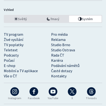
Vzhled
Světlý
Tmavý
Systém
TV program
Pro média
Živé vysílání
Reklama
TV poplatky
Studio Brno
Teletext
Studio Ostrava
Podcasty
Rada ČT
Počasí
Kariéra
E-shop
Podávání námětů
Mobilní a TV aplikace
Časté dotazy
Vše o ČT
Kontakty
Instagram
Facebook
YouTube
X
Threads