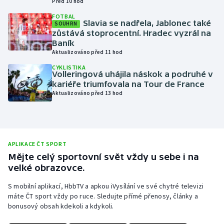
Před 10 hod
Moderní pětiboj
FOTBAL
Slavia se nadřela, Jablonec také
SOUHRN
zůstává stoprocentní. Hradec vyzrál na
Motorsport
Baník
Aktualizováno před 11 hod
Olympijské hry
CYKLISTIKA
Volleringová uhájila náskok a podruhé v
kariéře triumfovala na Tour de France
Parasport
Aktualizováno před 13 hod
Plavání
Plážový volejbal
APLIKACE ČT SPORT
Mějte celý sportovní svět vždy u sebe i na
Ragby
velké obrazovce.
Rychlobruslení
S mobilní aplikací, HbbTV a apkou iVysílání ve své chytré televizi
máte ČT sport vždy po ruce. Sledujte přímé přenosy, články a
bonusový obsah kdekoli a kdykoli.
Rychlostní kanoistika