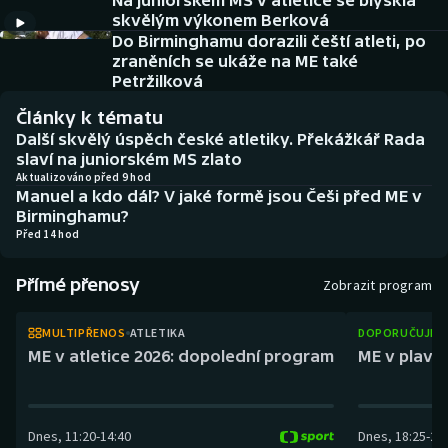
Na juniorském MS v atletice se blýskla
Atletika
Soutěže
skvělým výkonem Berková
Do Birminghamu dorazili čeští atleti, po
Baseball a softbal
Historické návraty
zraněních se ukáže na ME také
Petržilková
Basketbal
Aplikace ČT sport
Články k tématu
Další skvělý úspěch české atletiky. Překážkář Rada
Biatlon
AZ kvíz
slaví na juniorském MS zlato
Aktualizováno před 9 hod
Manuel a kdo dál? V jaké formě jsou Češi před ME v
Boby a skeleton
Birminghamu?
Před 14 hod
Box
Přímé přenosy
Zobrazit program
Curling
MULTIPŘENOS
ATLETIKA
DOPORUČUJEM
Cyklistika
ME v atletice 2026: dopolední program
ME v plaván
Dostihy
Dnes
,
11:20
-
14:40
Dnes
,
18:25
-
21
Florbal