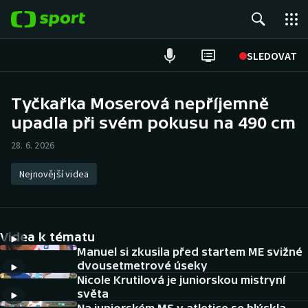
POPULÁRNÍ
SLEDOVAT
ME v atletice
Tyčkařka Moserová nepříjemně
upadla při svém pokusu na 490 cm
ME v plavání
28. 6. 2026
Fotbal
Nejnovější videa
Hokej
Tenis
Videa k tématu
DALŠÍ SPORTY
Manuel si zkusila před startem ME svižné
dvousetmetrové úseky
Nicole Krutilová je juniorskou mistryní
Americký fotbal
NEPŘEHLÉDNĚTE
světa