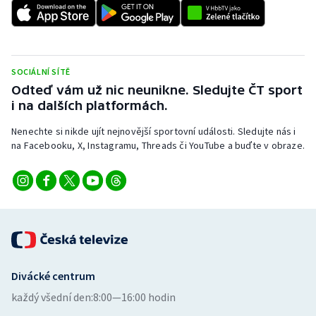
Short track
Sportovní střelba
SOCIÁLNÍ SÍTĚ
Stolní tenis
Odteď vám už nic neunikne. Sledujte ČT sport
i na dalších platformách.
Triatlon
Nenechte si nikde ujít nejnovější sportovní události. Sledujte nás i
Veslování
na Facebooku, X, Instagramu, Threads či YouTube a buďte v obraze.
Vodní slalom
Volejbal
Ostatní
Divácké centrum
každý všední den:
8:00—16:00 hodin