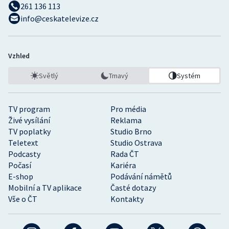
261 136 113
info@ceskatelevize.cz
Vzhled
Světlý
Tmavý
Systém
TV program
Pro média
Živé vysílání
Reklama
TV poplatky
Studio Brno
Teletext
Studio Ostrava
Podcasty
Rada ČT
Počasí
Kariéra
E-shop
Podávání námětů
Mobilní a TV aplikace
Časté dotazy
Vše o ČT
Kontakty