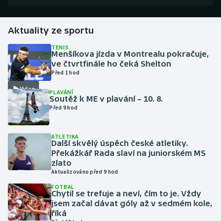
Futsal
Aktuality ze sportu
Golf
TENIS
Menšíkova jízda v Montrealu pokračuje,
ve čtvrtfinále ho čeká Shelton
Gymnastika
Před 1 hod
Video
PLAVÁNÍ
Házená
Soutěž k ME v plavání – 10. 8.
Před 9 hod
Jezdectví
ATLETIKA
Judo
Další skvělý úspěch české atletiky.
Překážkář Rada slaví na juniorském MS
zlato
Krasobruslení
Aktualizováno před 9 hod
FOTBAL
Lezení
Chytil se trefuje a neví, čím to je. Vždy
jsem začal dávat góly až v sedmém kole,
Lyže a snowboard
říká