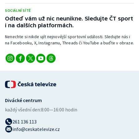
Stolní tenis
SOCIÁLNÍ SÍTĚ
Odteď vám už nic neunikne. Sledujte ČT sport
Triatlon
i na dalších platformách.
Veslování
Nenechte si nikde ujít nejnovější sportovní události. Sledujte nás i
na Facebooku, X, Instagramu, Threads či YouTube a buďte v obraze.
Vodní slalom
Volejbal
Ostatní
Divácké centrum
každý všední den:
8:00—16:00 hodin
261 136 113
info@ceskatelevize.cz