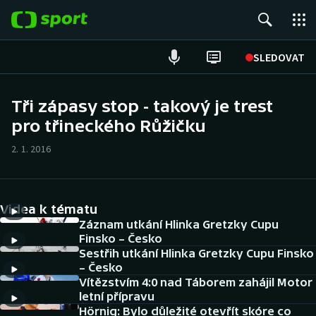
POPULÁRNÍ
SLEDOVAT
Fotbal
Tři zápasy stop - takový je trest
pro třineckého Růžičku
Hokej
2. 1. 2016
Tenis
Atletika
Videa k tématu
Cyklistika
Záznam utkání Hlinka Gretzky Cupu
Finsko – Česko
Sestřih utkání Hlinka Gretzky Cupu Finsko
DALŠÍ SPORTY
– Česko
Vítězstvím 4:0 nad Táborem zahájil Motor
Americký fotbal
NEPŘEHLÉDNĚTE
letní přípravu
Hörnig: Bylo důležité otevřít skóre co