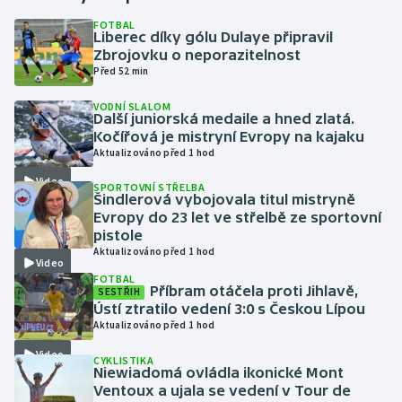
FOTBAL
Liberec díky gólu Dulaye připravil
Gymnastika
Zbrojovku o neporazitelnost
Před 52 min
Házená
VODNÍ SLALOM
Další juniorská medaile a hned zlatá.
Jezdectví
Kočířová je mistryní Evropy na kajaku
Aktualizováno před 1 hod
Judo
Video
SPORTOVNÍ STŘELBA
Šindlerová vybojovala titul mistryně
Krasobruslení
Evropy do 23 let ve střelbě ze sportovní
pistole
Aktualizováno před 1 hod
Lezení
Video
FOTBAL
Příbram otáčela proti Jihlavě,
SESTŘIH
Lyže a snowboard
Ústí ztratilo vedení 3:0 s Českou Lípou
Aktualizováno před 1 hod
Moderní pětiboj
Video
CYKLISTIKA
Niewiadomá ovládla ikonické Mont
Motorsport
Ventoux a ujala se vedení v Tour de