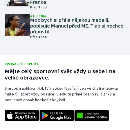
France
Před 3 hod
Olympijské hry
ATLETIKA
Moc bych si přála nějakou medaili,
Parasport
popisuje Manuel před ME. Tlak si nechce
připustit
Plavání
Před 3 hod
Plážový volejbal
Ragby
APLIKACE ČT SPORT
Mějte celý sportovní svět vždy u sebe i na
velké obrazovce.
Rychlobruslení
S mobilní aplikací, HbbTV a apkou iVysílání ve své chytré televizi
Rychlostní kanoistika
máte ČT sport vždy po ruce. Sledujte přímé přenosy, články a
bonusový obsah kdekoli a kdykoli.
Short track
Sportovní střelba