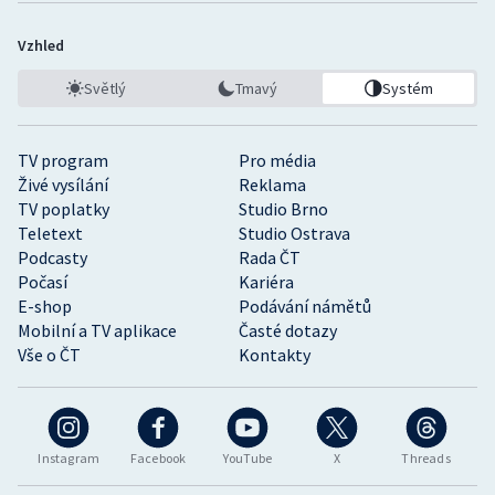
Vzhled
Světlý
Tmavý
Systém
TV program
Pro média
Živé vysílání
Reklama
TV poplatky
Studio Brno
Teletext
Studio Ostrava
Podcasty
Rada ČT
Počasí
Kariéra
E-shop
Podávání námětů
Mobilní a TV aplikace
Časté dotazy
Vše o ČT
Kontakty
Instagram
Facebook
YouTube
X
Threads