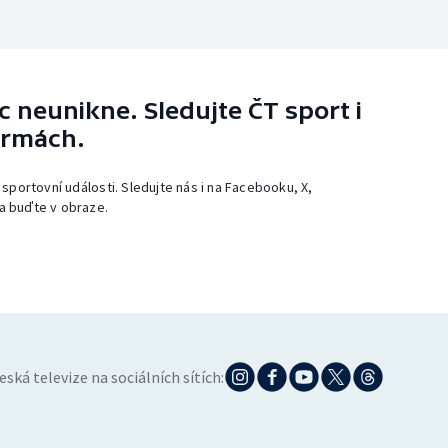
 neunikne. Sledujte ČT sport i
ormách.
 sportovní události. Sledujte nás i na Facebooku, X,
a buďte v obraze.
eská televize na sociálních sítích: