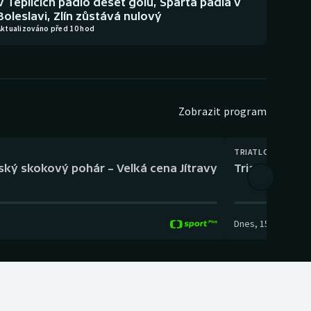
V Teplicích padlo deset gólů, Sparta padla v
Boleslavi, Zlín zůstává nulový
Aktualizováno před 10 hod
Zobrazit program
TRIATLON
eský skokový pohár – Velká cena Jítravy
Triatlon: XTE
Dnes
,
15:00
-
16:10