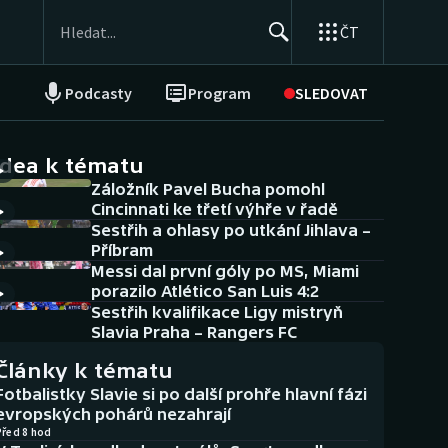
ČT
Podcasty
Program
SLEDOVAT
NEPŘEHLÉDNĚTE
Soutěže
idea k tématu
Záložník Pavel Bucha pomohl
Historické návraty
Cincinnati ke třetí výhře v řadě
Sestřih a ohlasy po utkání Jihlava –
Aplikace ČT sport
Příbram
Messi dal první góly po MS, Miami
AZ kvíz
porazilo Atlético San Luis 4:2
Sestřih kvalifikace Ligy mistryň
Slavia Praha – Rangers FC
Články k tématu
Fotbalistky Slavie si po další prohře hlavní fázi
evropských pohárů nezahrají
Před 8 hod