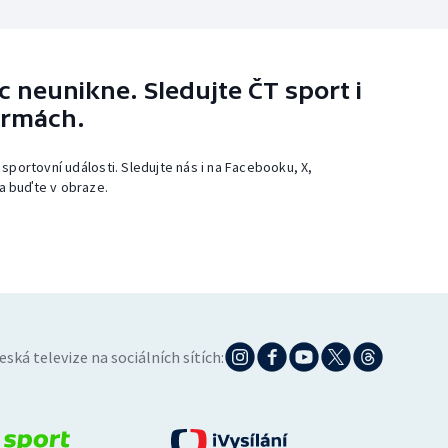
 neunikne. Sledujte ČT sport i
ormách.
 sportovní události. Sledujte nás i na Facebooku, X,
a buďte v obraze.
eská televize na sociálních sítích: