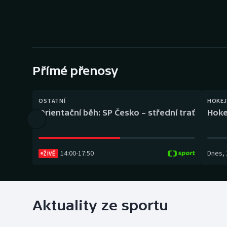
Curling
Dostihy
Florbal
Přímé přenosy
Futsal
Golf
OSTATNÍ
HOKEJ
Orientační běh: SP Česko – střední trať
Hoke
Gymnastika
14:00
-
17:50
Dnes
,
ŽIVĚ
Aktuality ze sportu