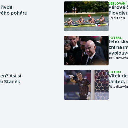
VESLOVÁNÍ
Křivda
Párová č
vého poháru
Plovdivu
Před 3 hod
FOTBAL
Jeho skv
zní na I
vyplouvá
Aktualizován
FOTBAL
en? Asi si
Vítek de
 si Staněk
United, 
Aktualizován