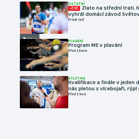
OSTATNÍ
Zlato na střední trati. 
ŽIVĚ
vyhrál domácí závod Světo
Právě teď
Video
PLAVÁNÍ
Program ME v plavání
Před 16 min
ATLETIKA
Kvalifikace a finále v jeden d
nás pletou s vícebojaři, rýpl
Před 2 hod