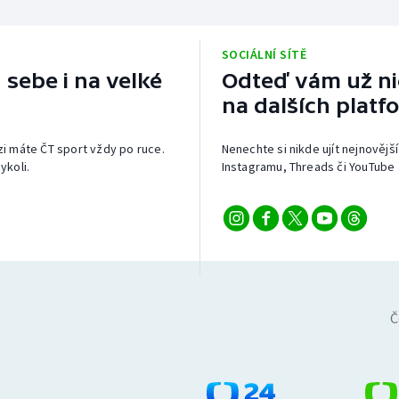
SOCIÁLNÍ SÍTĚ
 sebe i na velké
Odteď vám už nic
na dalších platf
izi máte ČT sport vždy po ruce.
Nenechte si nikde ujít nejnovější
ykoli.
Instagramu, Threads či YouTube 
Č