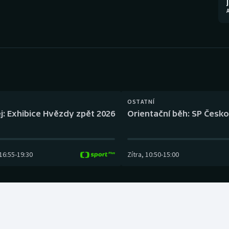
Moderní pětiboj
Triatlon
Motorsport
Veslování
Olympijské hry
Vodní slalom
Parasport
Volejbal
Plavání
Ostatní
OSTATNÍ
j: Exhibice Hvězdy zpět 2026
Orientační běh: SP Česko
Plážový volejbal
16:55
-
19:30
Zítra
,
10:50
-
15:00