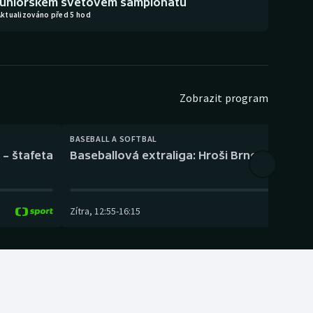
juniorském světovém šampionátu
Aktualizováno před 5 hod
Zobrazit program
BASEBALL A SOFTBAL
 – štafeta
Baseballová extraliga: Hroši Brno – Eagles
Zítra
,
12:55
-
16:15