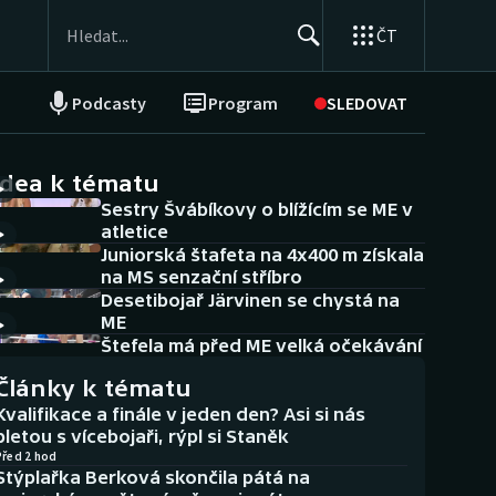
ČT
Podcasty
Program
SLEDOVAT
NEPŘEHLÉDNĚTE
Soutěže
idea k tématu
Sestry Švábíkovy o blížícím se ME v
Historické návraty
atletice
Juniorská štafeta na 4x400 m získala
Aplikace ČT sport
na MS senzační stříbro
Desetibojař Järvinen se chystá na
AZ kvíz
ME
Štefela má před ME velká očekávání
Články k tématu
Kvalifikace a finále v jeden den? Asi si nás
pletou s vícebojaři, rýpl si Staněk
Před 2 hod
Stýplařka Berková skončila pátá na