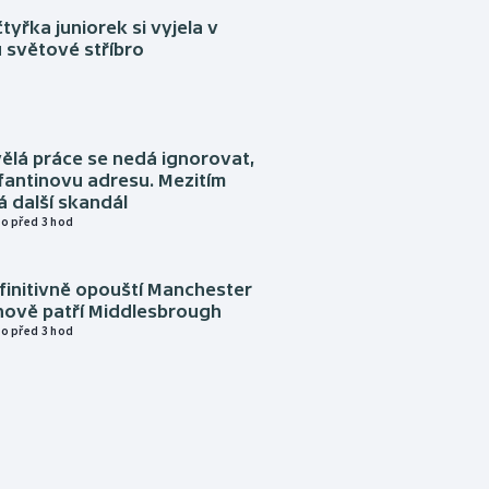
tyřka juniorek si vyjela v
 světové stříbro
ělá práce se nedá ignorovat,
nfantinovu adresu. Mezitím
 další skandál
o před 3 hod
finitivně opouští Manchester
nově patří Middlesbrough
o před 3 hod