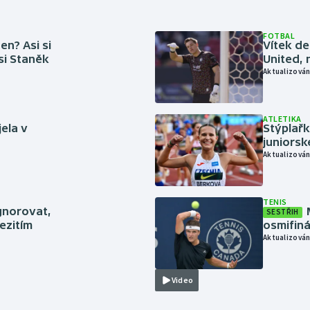
FOTBAL
en? Asi si
Vítek de
 si Staněk
United, 
Aktualizován
ATLETIKA
jela v
Stýplařk
juniors
Aktualizován
TENIS
gnorovat,
SESTŘIH
ezitím
osmifiná
Aktualizován
Video