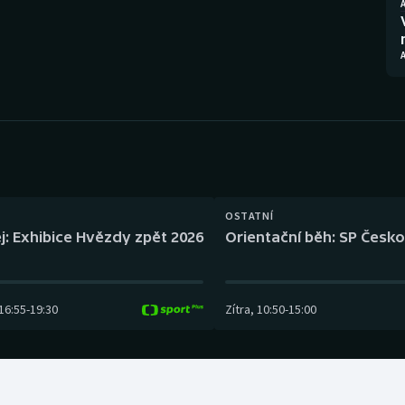
Moderní pětiboj
Triatlon
Motorsport
Veslování
Olympijské hry
Vodní slalom
Parasport
Volejbal
Plavání
Ostatní
OSTATNÍ
Plážový volejbal
j: Exhibice Hvězdy zpět 2026
Orientační běh: SP Česko
16:55
-
19:30
Zítra
,
10:50
-
15:00