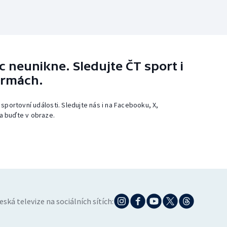
 neunikne. Sledujte ČT sport i
ormách.
 sportovní události. Sledujte nás i na Facebooku, X,
a buďte v obraze.
eská televize na sociálních sítích: