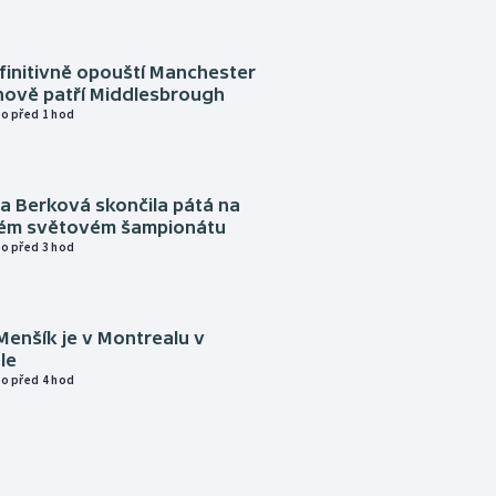
finitivně opouští Manchester
nově patří Middlesbrough
o před 1 hod
a Berková skončila pátá na
kém světovém šampionátu
o před 3 hod
Menšík je v Montrealu v
le
o před 4 hod