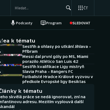
ČT
Podcasty
Program
SLEDOVAT
NEPŘEHLÉDNĚTE
Soutěže
idea k tématu
Sestřih a ohlasy po utkání Jihlava –
Historické návraty
Příbram
Messi dal první góly po MS, Miami
Aplikace ČT sport
porazilo Atlético San Luis 4:2
Sestřih kvalifikace Ligy mistryň
AZ kvíz
Slavia Praha – Rangers FC
Fotbalisté Hradce Králové vyzvou v
předkole Evropské ligy Besiktas
Články k tématu
Jeho skvělá práce se nedá ignorovat, zní na
Infantinovu adresu. Mezitím vyplouvá další
skandál