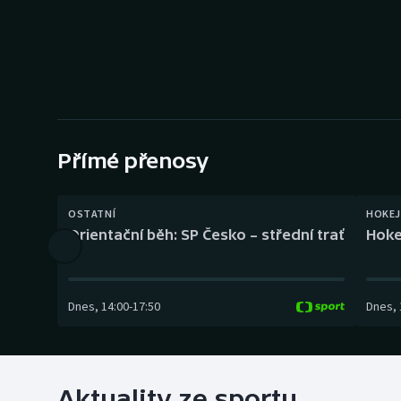
Curling
Dostihy
Florbal
Futsal
Přímé přenosy
Golf
OSTATNÍ
HOKEJ
Gymnastika
Orientační běh: SP Česko – střední trať
Hoke
Dnes
,
14:00
-
17:50
Dnes
,
Aktuality ze sportu