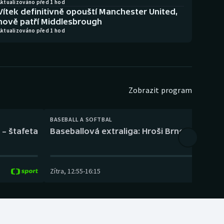
Aktualizováno před 1 hod
Vítek definitivně opouští Manchester United,
nově patří Middlesbrough
Aktualizováno před 1 hod
Zobrazit program
BASEBALL A SOFTBAL
 – štafeta
Baseballová extraliga: Hroši Brno – Eagles
Zítra
,
12:55
-
16:15