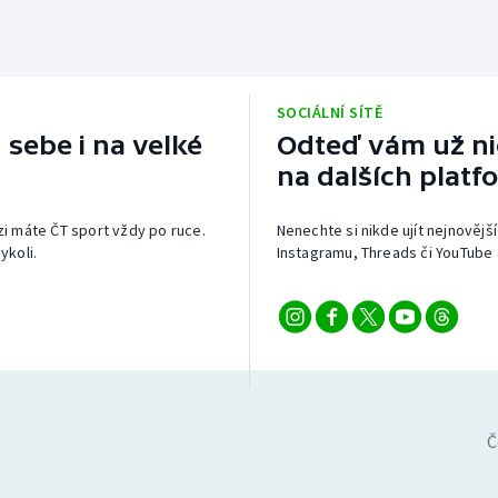
SOCIÁLNÍ SÍTĚ
 sebe i na velké
Odteď vám už nic
na dalších platf
izi máte ČT sport vždy po ruce.
Nenechte si nikde ujít nejnovější
ykoli.
Instagramu, Threads či YouTube 
Č