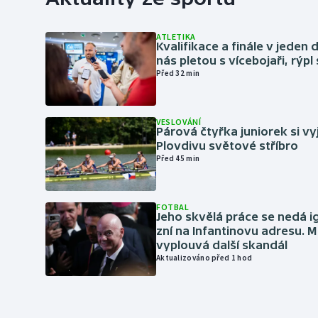
ATLETIKA
Kvalifikace a finále v jeden d
nás pletou s vícebojaři, rýpl
Před 32 min
VESLOVÁNÍ
Párová čtyřka juniorek si vy
Plovdivu světové stříbro
Před 45 min
FOTBAL
Jeho skvělá práce se nedá i
zní na Infantinovu adresu. M
vyplouvá další skandál
Aktualizováno před 1 hod