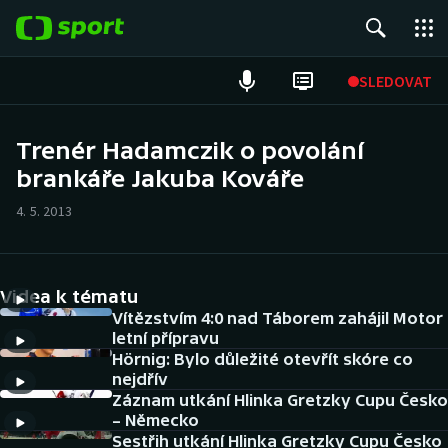
POPULÁRNÍ
SLEDOVAT
Fotbal
Trenér Hadamczik o povolání
brankáře Jakuba Kováře
Hokej
4. 5. 2013
Tenis
Atletika
Videa k tématu
Cyklistika
Vítězstvím 4:0 nad Táborem zahájil Motor
letní přípravu
Hörnig: Bylo důležité otevřít skóre co
DALŠÍ SPORTY
nejdřív
Záznam utkání Hlinka Gretzky Cupu Česko
Americký fotbal
NEPŘEHLÉDNĚTE
– Německo
Sestřih utkání Hlinka Gretzky Cupu Česko