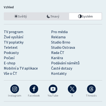
Vzhled
Světlý
Tmavý
Systém
TV program
Pro média
Živé vysílání
Reklama
TV poplatky
Studio Brno
Teletext
Studio Ostrava
Podcasty
Rada ČT
Počasí
Kariéra
E-shop
Podávání námětů
Mobilní a TV aplikace
Časté dotazy
Vše o ČT
Kontakty
Instagram
Facebook
YouTube
X
Threads