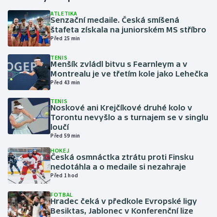
ATLETIKA
Senzační medaile. Česká smíšená
Gymnastika
štafeta získala na juniorském MS stříbro
Před 25 min
Házená
TENIS
Menšík zvládl bitvu s Fearnleym a v
Jezdectví
Montrealu je ve třetím kole jako Lehečka
Před 43 min
Judo
TENIS
Noskové ani Krejčíkové druhé kolo v
Krasobruslení
Torontu nevyšlo a s turnajem se v singlu
loučí
Před 59 min
Lezení
HOKEJ
Česká osmnáctka ztrátu proti Finsku
Lyže a snowboard
nedotáhla a o medaile si nezahraje
Před 1 hod
Moderní pětiboj
FOTBAL
Hradec čeká v předkole Evropské ligy
Motorsport
Besiktas, Jablonec v Konferenční lize