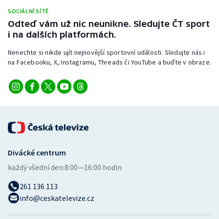
Stolní tenis
SOCIÁLNÍ SÍTĚ
Odteď vám už nic neunikne. Sledujte ČT sport
Triatlon
i na dalších platformách.
Nenechte si nikde ujít nejnovější sportovní události. Sledujte nás i
Veslování
na Facebooku, X, Instagramu, Threads či YouTube a buďte v obraze.
Vodní slalom
Volejbal
Ostatní
Divácké centrum
každý všední den:
8:00—16:00 hodin
261 136 113
info@ceskatelevize.cz