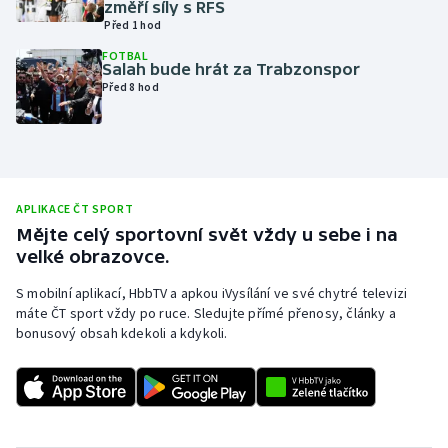
změří síly s RFS
Před 1 hod
Olympijské hry
FOTBAL
Salah bude hrát za Trabzonspor
Parasport
Před 8 hod
Plavání
Plážový volejbal
APLIKACE ČT SPORT
Ragby
Mějte celý sportovní svět vždy u sebe i na
velké obrazovce.
Rychlobruslení
S mobilní aplikací, HbbTV a apkou iVysílání ve své chytré televizi
máte ČT sport vždy po ruce. Sledujte přímé přenosy, články a
Rychlostní kanoistika
bonusový obsah kdekoli a kdykoli.
Short track
Sportovní střelba