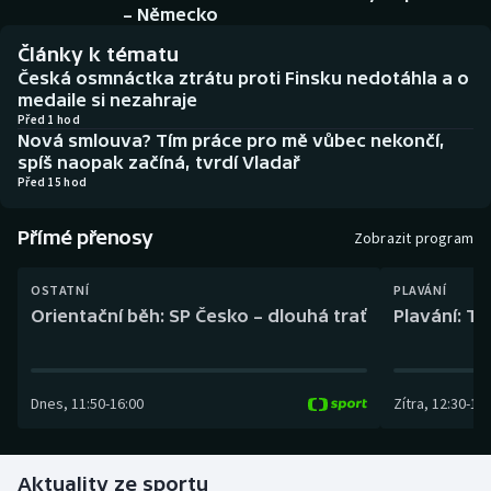
Baseball a softbal
Soutěže
– Německo
Články k tématu
Basketbal
Historické návraty
Česká osmnáctka ztrátu proti Finsku nedotáhla a o
medaile si nezahraje
Biatlon
Aplikace ČT sport
Před 1 hod
Nová smlouva? Tím práce pro mě vůbec nekončí,
spíš naopak začíná, tvrdí Vladař
Boby a skeleton
AZ kvíz
Před 15 hod
Box
Přímé přenosy
Zobrazit program
Curling
OSTATNÍ
PLAVÁNÍ
Orientační běh: SP Česko – dlouhá trať
Plavání: TK
Dostihy
Florbal
Dnes
,
11:50
-
16:00
Zítra
,
12:30
-
13:
Futsal
Aktuality ze sportu
Golf