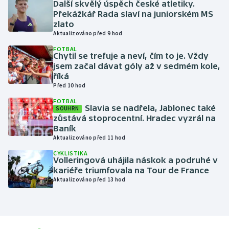
Další skvělý úspěch české atletiky.
Překážkář Rada slaví na juniorském MS
Futsal
zlato
Aktualizováno před 9 hod
Golf
FOTBAL
Chytil se trefuje a neví, čím to je. Vždy
jsem začal dávat góly až v sedmém kole,
Gymnastika
říká
Před 10 hod
Házená
FOTBAL
Slavia se nadřela, Jablonec také
SOUHRN
zůstává stoprocentní. Hradec vyzrál na
Jezdectví
Baník
Aktualizováno před 11 hod
Judo
CYKLISTIKA
Volleringová uhájila náskok a podruhé v
Krasobruslení
kariéře triumfovala na Tour de France
Aktualizováno před 13 hod
Lezení
Lyže a snowboard