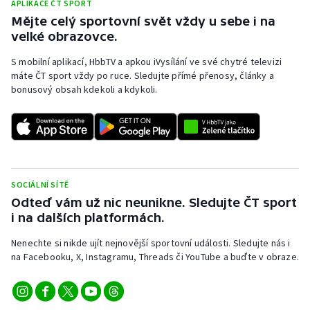
APLIKACE ČT SPORT
Moderní pětiboj
Mějte celý sportovní svět vždy u sebe i na
velké obrazovce.
Motorsport
S mobilní aplikací, HbbTV a apkou iVysílání ve své chytré televizi
máte ČT sport vždy po ruce. Sledujte přímé přenosy, články a
Olympijské hry
bonusový obsah kdekoli a kdykoli.
Parasport
Plavání
SOCIÁLNÍ SÍTĚ
Plážový volejbal
Odteď vám už nic neunikne. Sledujte ČT sport
i na dalších platformách.
Ragby
Nenechte si nikde ujít nejnovější sportovní události. Sledujte nás i
Rychlobruslení
na Facebooku, X, Instagramu, Threads či YouTube a buďte v obraze.
Rychlostní kanoistika