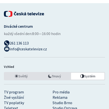
Short track
Sportovní střelba
Divácké centrum
Stolní tenis
každý všední den:
8:00—16:00 hodin
Triatlon
261 136 113
info@ceskatelevize.cz
Veslování
Vodní slalom
Vzhled
Volejbal
Světlý
Tmavý
Systém
Ostatní
TV program
Pro média
Živé vysílání
Reklama
TV poplatky
Studio Brno
Teletext
Studio Ostrava