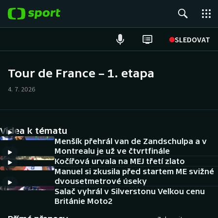
POPULÁRNÍ
SLEDOVAT
ME v atletice
Tour de France – 1. etapa
ME v plavání
4. 7. 2026
Fotbal
Videa k tématu
Hokej
Menšík přehrál van de Zandschulpa a v
Montrealu je už ve čtvrtfinále
Tenis
Kočířová urvala na MEJ třetí zlato
Manuel si zkusila před startem ME svižné
DALŠÍ SPORTY
dvousetmetrové úseky
Salač vyhrál v Silverstonu Velkou cenu
Americký fotbal
Británie Moto2
NEPŘEHLÉDNĚTE