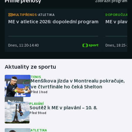
Přímé přenosy
Zobrazit program
Atletika
Soutěže
MULTIPŘENOS
ATLETIKA
DOPORUČUJEM
Baseball a softbal
Historické návraty
ME v atletice 2026: dopolední program
ME v plaván
Basketbal
Aplikace ČT sport
Dnes
,
11:20
-
14:40
Dnes
,
18:25
-
21
Biatlon
AZ kvíz
Boby a skeleton
Aktuality ze sportu
Box
TENIS
Menšíkova jízda v Montrealu pokračuje,
ve čtvrtfinále ho čeká Shelton
Curling
Před 1 hod
Video
Cyklistika
PLAVÁNÍ
Soutěž k ME v plavání – 10. 8.
Před 9 hod
Dostihy
ATLETIKA
Florbal