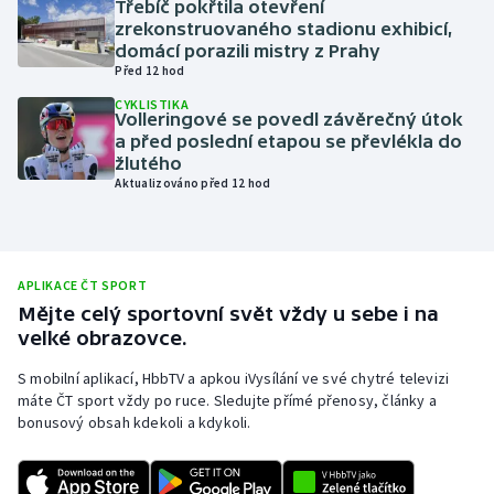
Třebíč pokřtila otevření
zrekonstruovaného stadionu exhibicí,
Olympijské hry
domácí porazili mistry z Prahy
Před 12 hod
Parasport
CYKLISTIKA
Volleringové se povedl závěrečný útok
Plavání
a před poslední etapou se převlékla do
žlutého
Aktualizováno před 12 hod
Plážový volejbal
Ragby
APLIKACE ČT SPORT
Rychlobruslení
Mějte celý sportovní svět vždy u sebe i na
velké obrazovce.
Rychlostní kanoistika
S mobilní aplikací, HbbTV a apkou iVysílání ve své chytré televizi
máte ČT sport vždy po ruce. Sledujte přímé přenosy, články a
Short track
bonusový obsah kdekoli a kdykoli.
Sportovní střelba