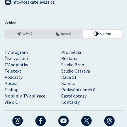
info@ceskatelevize.cz
Vzhled
Světlý
Tmavý
Systém
TV program
Pro média
Živé vysílání
Reklama
TV poplatky
Studio Brno
Teletext
Studio Ostrava
Podcasty
Rada ČT
Počasí
Kariéra
E-shop
Podávání námětů
Mobilní a TV aplikace
Časté dotazy
Vše o ČT
Kontakty