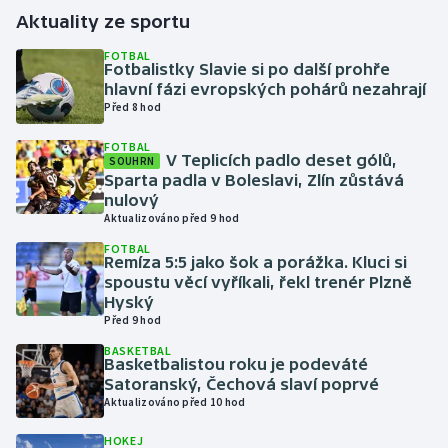
Aktuality ze sportu
Gymnastika
FOTBAL
Fotbalistky Slavie si po další prohře
hlavní fázi evropských pohárů nezahrají
Házená
Před 8 hod
Jezdectví
FOTBAL
V Teplicích padlo deset gólů,
SOUHRN
Sparta padla v Boleslavi, Zlín zůstává
Judo
nulový
Aktualizováno před 9 hod
Krasobruslení
FOTBAL
Remíza 5:5 jako šok a porážka. Kluci si
spoustu věcí vyříkali, řekl trenér Plzně
Lezení
Hyský
Před 9 hod
Lyže a snowboard
BASKETBAL
Basketbalistou roku je podeváté
Moderní pětiboj
Satoranský, Čechová slaví poprvé
Aktualizováno před 10 hod
Motorsport
HOKEJ