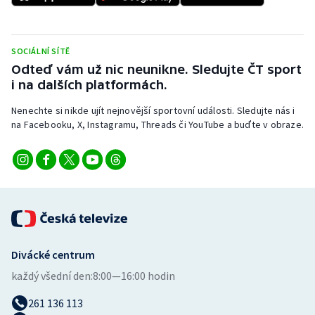
Stolní tenis
Triatlon
SOCIÁLNÍ SÍTĚ
Odteď vám už nic neunikne. Sledujte ČT sport
Veslování
i na dalších platformách.
Vodní slalom
Nenechte si nikde ujít nejnovější sportovní události. Sledujte nás i
na Facebooku, X, Instagramu, Threads či YouTube a buďte v obraze.
Volejbal
Ostatní
Divácké centrum
každý všední den:
8:00—16:00 hodin
261 136 113