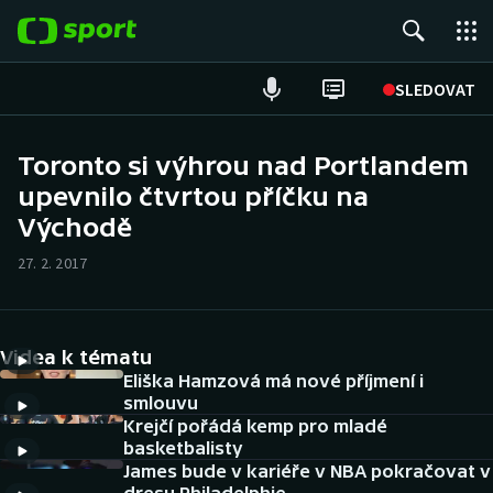
POPULÁRNÍ
SLEDOVAT
Fotbal
Toronto si výhrou nad Portlandem
upevnilo čtvrtou příčku na
Hokej
Východě
Tenis
27. 2. 2017
Atletika
Cyklistika
Videa k tématu
Eliška Hamzová má nové příjmení i
DALŠÍ SPORTY
smlouvu
Krejčí pořádá kemp pro mladé
basketbalisty
Americký fotbal
NEPŘEHLÉDNĚTE
James bude v kariéře v NBA pokračovat v