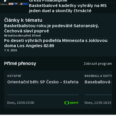
dresu Philadelphie
Baseball a softbal
Soutěže
Basketbalové kadetky vyhrály na MS
jeden duel a skončily čtrnácté
Basketbal
Historické návraty
Články k tématu
Basketbalistou roku je podeváté Satoranský,
Biatlon
Aplikace ČT sport
Čechová slaví poprvé
Aktualizováno před 10 hod
Po deseti výhrách podlehla Minnesota s Joklovou
Boby a skeleton
AZ kvíz
doma Los Angeles 82:89
7. 8. 2026
Box
Přímé přenosy
Zobrazit program
Curling
OSTATNÍ
BASEBALL A SOFTBA
Dostihy
Orientační běh: SP Česko – štafeta
Baseballová ex
Florbal
Dnes
,
10:50
-
15:00
Dnes
,
12:55
-
16:15
Futsal
Golf