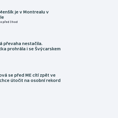
Menšík je v Montrealu v
le
o před 3 hod
á převaha nestačila.
ka prohrála i se Švýcarskem
á se před ME cítí zpět ve
chce útočit na osobní rekord