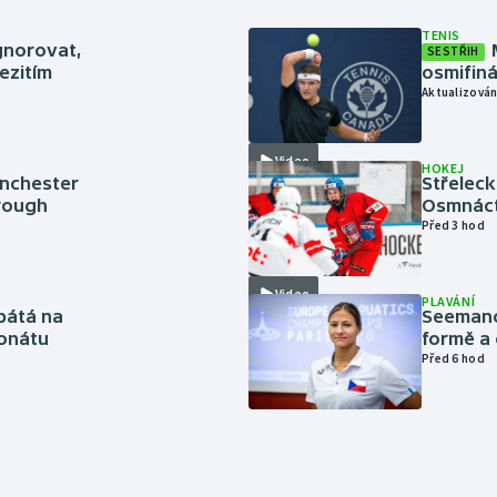
TENIS
gnorovat,
SESTŘIH
ezitím
osmifiná
Aktualizován
Video
HOKEJ
anchester
Střeleck
brough
Osmnáct
Před 3 hod
Video
PLAVÁNÍ
pátá na
Seemanov
onátu
formě a 
Před 6 hod