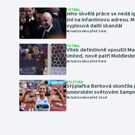
FOTBAL
Jeho skvělá práce se nedá i
zní na Infantinovu adresu. M
vyplouvá další skandál
Aktualizováno před 1 min
FOTBAL
Vítek definitivně opouští M
United, nově patří Middles
Aktualizováno před 8 min
ATLETIKA
Stýplařka Berková skončila 
juniorském světovém šampi
Aktualizováno před 2 hod