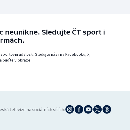
 neunikne. Sledujte ČT sport i
ormách.
 sportovní události. Sledujte nás i na Facebooku, X,
a buďte v obraze.
eská televize na sociálních sítích: