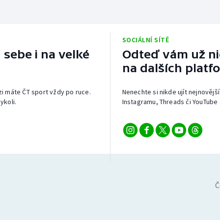
SOCIÁLNÍ SÍTĚ
 sebe i na velké
Odteď vám už nic
na dalších platf
izi máte ČT sport vždy po ruce.
Nenechte si nikde ujít nejnovější
ykoli.
Instagramu, Threads či YouTube 
Č