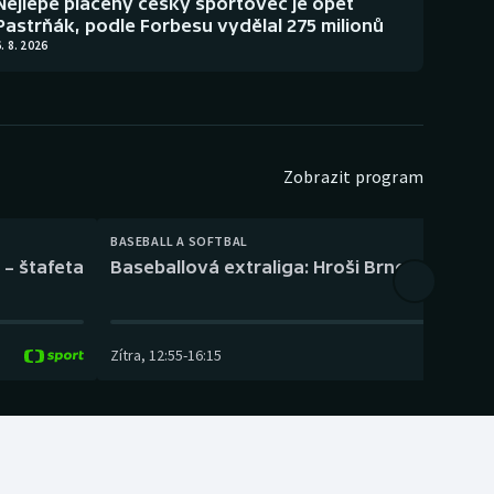
Nejlépe placený český sportovec je opět
Pastrňák, podle Forbesu vydělal 275 milionů
. 8. 2026
Zobrazit program
BASEBALL A SOFTBAL
 – štafeta
Baseballová extraliga: Hroši Brno – Eagles
Zítra
,
12:55
-
16:15