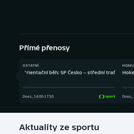
Curling
Dostihy
Florbal
Futsal
Přímé přenosy
Golf
OSTATNÍ
HOKEJ
Orientační běh: SP Česko – střední trať
Hoke
Gymnastika
Dnes
,
14:00
-
17:50
Dnes
,
Aktuality ze sportu