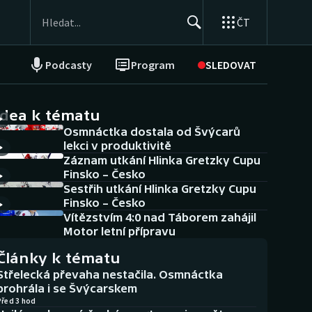
ČT
Podcasty
Program
SLEDOVAT
NEPŘEHLÉDNĚTE
Soutěže
idea k tématu
Osmnáctka dostala od Švýcarů
Historické návraty
lekci v produktivitě
Záznam utkání Hlinka Gretzky Cupu
Aplikace ČT sport
Finsko – Česko
Sestřih utkání Hlinka Gretzky Cupu
AZ kvíz
Finsko – Česko
Vítězstvím 4:0 nad Táborem zahájil
Motor letní přípravu
Články k tématu
Střelecká převaha nestačila. Osmnáctka
prohrála i se Švýcarskem
Před 3 hod