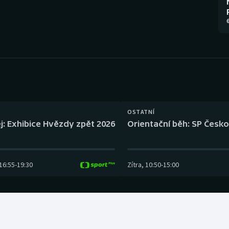
Moderní pětiboj
Triatlon
6
Motorsport
Veslování
Olympijské hry
Vodní slalom
Parasport
Volejbal
Plavání
Ostatní
OSTATNÍ
j: Exhibice Hvězdy zpět 2026
Orientační běh: SP Česko
Plážový volejbal
16:55
-
19:30
Zítra
,
10:50
-
15:00