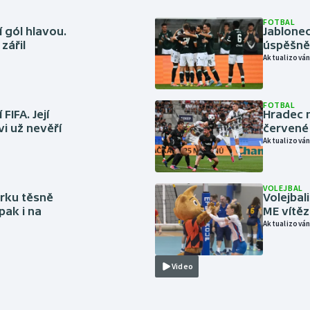
FOTBAL
 gól hlavou.
Jablonec
zářil
úspěšně 
Aktualizován
FOTBAL
FIFA. Její
Hradec n
vi už nevěří
červené
Aktualizován
VOLEJBAL
rku těsně
Volejbal
pak i na
ME vítě
Aktualizován
Video