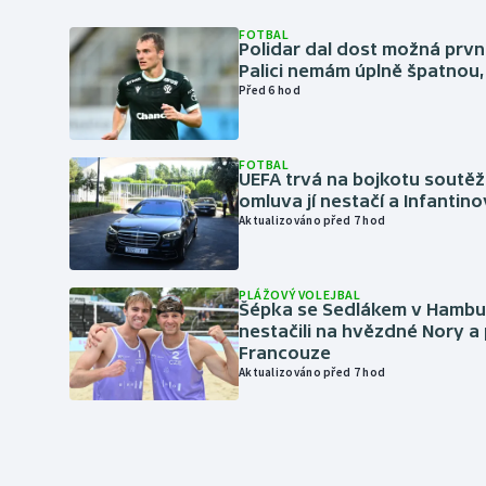
FOTBAL
Polidar dal dost možná první
Palici nemám úplně špatnou, 
Před 6 hod
FOTBAL
UEFA trvá na bojkotu soutěží 
omluva jí nestačí a Infantino
Aktualizováno před 7 hod
PLÁŽOVÝ VOLEJBAL
Šépka se Sedlákem v Hambu
nestačili na hvězdné Nory a 
Francouze
Aktualizováno před 7 hod