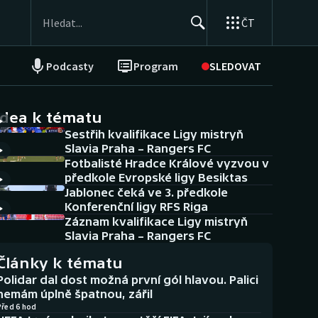
ČT
Podcasty
Program
SLEDOVAT
NEPŘEHLÉDNĚTE
Soutěže
idea k tématu
Sestřih kvalifikace Ligy mistryň
Historické návraty
Slavia Praha – Rangers FC
Fotbalisté Hradce Králové vyzvou v
Aplikace ČT sport
předkole Evropské ligy Besiktas
Jablonec čeká ve 3. předkole
AZ kvíz
Konferenční ligy RFS Riga
Záznam kvalifikace Ligy mistryň
Slavia Praha – Rangers FC
Články k tématu
Polidar dal dost možná první gól hlavou. Palici
nemám úplně špatnou, zářil
Před 6 hod