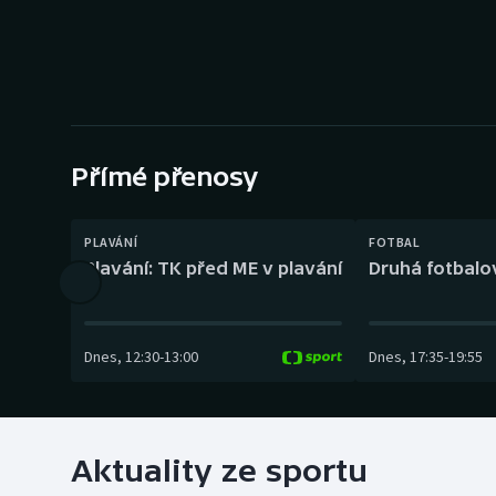
Curling
Dostihy
Florbal
Futsal
Přímé přenosy
Golf
PLAVÁNÍ
FOTBAL
Plavání: TK před ME v plavání
Druhá fotbalov
Gymnastika
Dnes
,
12:30
-
13:00
Dnes
,
17:35
-
19:55
Aktuality ze sportu