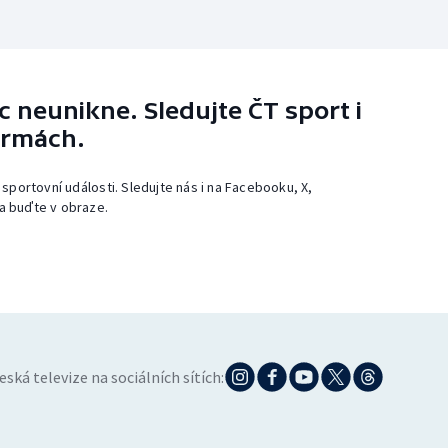
 neunikne. Sledujte ČT sport i
ormách.
 sportovní události. Sledujte nás i na Facebooku, X,
a buďte v obraze.
eská televize na sociálních sítích: