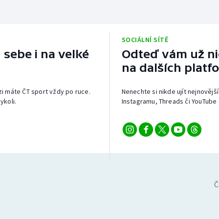
SOCIÁLNÍ SÍTĚ
 sebe i na velké
Odteď vám už nic
na dalších platf
izi máte ČT sport vždy po ruce.
Nenechte si nikde ujít nejnovější
ykoli.
Instagramu, Threads či YouTube 
Č