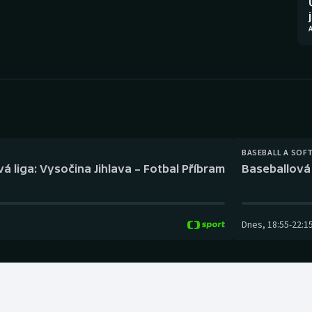
Moderní pětiboj
Triatlon
Motorsport
Veslování
Olympijské hry
Vodní slalom
Parasport
Volejbal
Plavání
Ostatní
BASEBALL A SOF
á liga: Vysočina Jihlava – Fotbal Příbram
Baseballová 
Plážový volejbal
Dnes
,
18:55
-
22:1