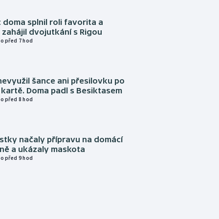
 doma splnil roli favorita a
zahájil dvojutkání s Rigou
o před 7 hod
evyužil šance ani přesilovku po
 kartě. Doma padl s Besiktasem
o před 8 hod
istky načaly přípravu na domácí
zně a ukázaly maskota
o před 9 hod