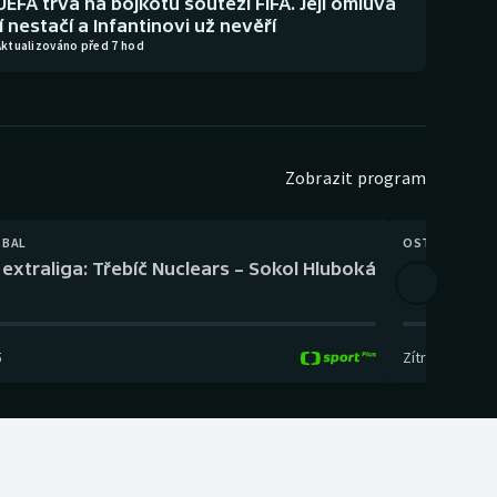
UEFA trvá na bojkotu soutěží FIFA. Její omluva
jí nestačí a Infantinovi už nevěří
Aktualizováno před 7 hod
Zobrazit program
TBAL
OSTATNÍ
extraliga: Třebíč Nuclears – Sokol Hluboká
Orientační
5
Zítra
,
14:00
-
17