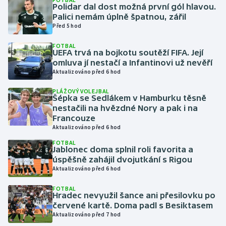
Polidar dal dost možná první gól hlavou.
Palici nemám úplně špatnou, zářil
Gymnastika
Před 5 hod
FOTBAL
Házená
UEFA trvá na bojkotu soutěží FIFA. Její
omluva jí nestačí a Infantinovi už nevěří
Jezdectví
Aktualizováno před 6 hod
PLÁŽOVÝ VOLEJBAL
Judo
Šépka se Sedlákem v Hamburku těsně
nestačili na hvězdné Nory a pak i na
Francouze
Krasobruslení
Aktualizováno před 6 hod
FOTBAL
Lezení
Jablonec doma splnil roli favorita a
úspěšně zahájil dvojutkání s Rigou
Lyže a snowboard
Aktualizováno před 6 hod
FOTBAL
Moderní pětiboj
Hradec nevyužil šance ani přesilovku po
červené kartě. Doma padl s Besiktasem
Aktualizováno před 7 hod
Motorsport