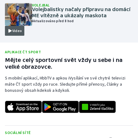
VOLEJBAL
Olympijské hry
Volejbalistky načaly přípravu na domácí
ME vítězně a ukázaly maskota
Aktualizováno před 8 hod
Parasport
Video
Plavání
APLIKACE ČT SPORT
Plážový volejbal
Mějte celý sportovní svět vždy u sebe i na
velké obrazovce.
Ragby
S mobilní aplikací, HbbTV a apkou iVysílání ve své chytré televizi
Rychlobruslení
máte ČT sport vždy po ruce. Sledujte přímé přenosy, články a
bonusový obsah kdekoli a kdykoli.
Rychlostní kanoistika
Short track
Sportovní střelba
SOCIÁLNÍ SÍTĚ