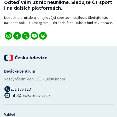
Odteď vám už nic neunikne. Sledujte ČT sport
Stolní tenis
i na dalších platformách.
Triatlon
Nenechte si nikde ujít nejnovější sportovní události. Sledujte nás i
na Facebooku, X, Instagramu, Threads či YouTube a buďte v obraze.
Veslování
Vodní slalom
Volejbal
Ostatní
Divácké centrum
každý všední den:
8:00—16:00 hodin
261 136 113
info@ceskatelevize.cz
Vzhled