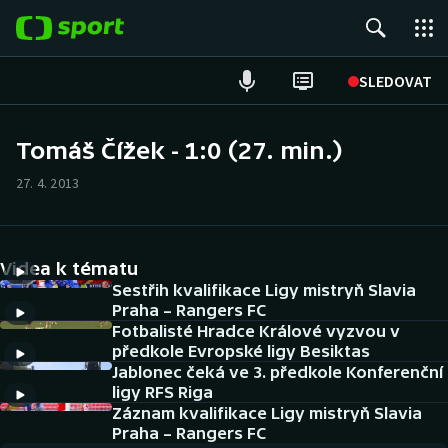
POPULÁRNÍ
SLEDOVAT
Fotbal
Tomáš Čížek - 1:0 (27. min.)
Hokej
27. 4. 2013
Tenis
Videa k tématu
Atletika
Sestřih kvalifikace Ligy mistryň Slavia
Praha – Rangers FC
Cyklistika
Fotbalisté Hradce Králové vyzvou v
předkole Evropské ligy Besiktas
DALŠÍ SPORTY
Jablonec čeká ve 3. předkole Konferenční
ligy RFS Riga
Americký fotbal
Záznam kvalifikace Ligy mistryň Slavia
NEPŘEHLÉDNĚTE
Praha – Rangers FC