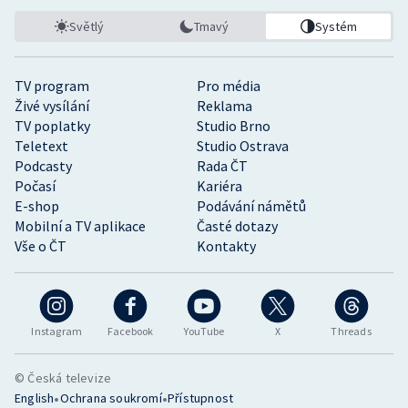
Světlý
Tmavý
Systém
TV program
Pro média
Živé vysílání
Reklama
TV poplatky
Studio Brno
Teletext
Studio Ostrava
Podcasty
Rada ČT
Počasí
Kariéra
E-shop
Podávání námětů
Mobilní a TV aplikace
Časté dotazy
Vše o ČT
Kontakty
Instagram
Facebook
YouTube
X
Threads
© Česká televize
•
•
English
Ochrana soukromí
Přístupnost