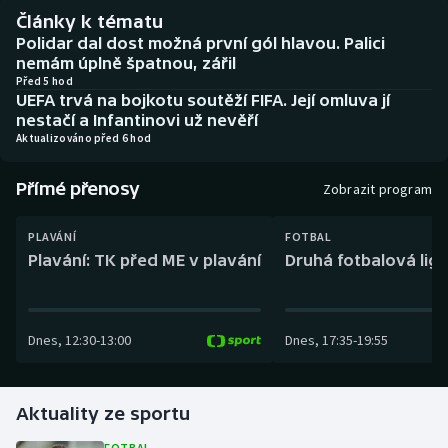
Baseball a softbal
Soutěže
Články k tématu
Polidar dal dost možná první gól hlavou. Palici
Basketbal
Historické návraty
nemám úplně špatnou, zářil
Před 5 hod
UEFA trvá na bojkotu soutěží FIFA. Její omluva jí
Biatlon
Aplikace ČT sport
nestačí a Infantinovi už nevěří
Aktualizováno před 6 hod
Boby a skeleton
AZ kvíz
Přímé přenosy
Zobrazit program
Box
PLAVÁNÍ
FOTBAL
Curling
Plavání: TK před ME v plavání
Druhá fotbalová liga
Dostihy
Dnes
,
12:30
-
13:00
Dnes
,
17:35
-
19:55
Florbal
Futsal
Aktuality ze sportu
Golf
FOTBAL