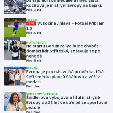
Další juniorská medaile a hned zlatá.
Kočířová je mistryní Evropy na kajaku
Před 18 min
Gymnastika
FOTBAL
Vysočina Jihlava – Fotbal Příbram
Házená
ŽIVĚ
1:0
Před 20 min
Jezdectví
Video
MOTORSPORT
Na startu Barum rallye bude chybět
Judo
domácí lídr Stříteský, zotavuje se po
nehodě
Krasobruslení
Před 41 min
PLAVÁNÍ
Evropa je pro nás velká prověrka, říká
Lezení
šéftrenérka plavců Škábová a věří v
medaili
Lyže a snowboard
Před 1 hod
SPORTOVNÍ STŘELBA
Moderní pětiboj
Šindlerová vybojovala titul mistryně
Evropy do 23 let ve střelbě ze sportovní
pistole
Motorsport
Před 2 hod