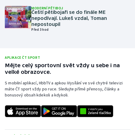
MODERNÍ PĚTIBOJ
Olympijské hry
Čeští pětibojaři se do finále ME
nepodívají. Lukeš vzdal, Toman
Parasport
nepostoupil
Před 3 hod
Plavání
Plážový volejbal
APLIKACE ČT SPORT
Mějte celý sportovní svět vždy u sebe i na
Ragby
velké obrazovce.
Rychlobruslení
S mobilní aplikací, HbbTV a apkou iVysílání ve své chytré televizi
máte ČT sport vždy po ruce. Sledujte přímé přenosy, články a
bonusový obsah kdekoli a kdykoli.
Rychlostní kanoistika
Short track
Sportovní střelba