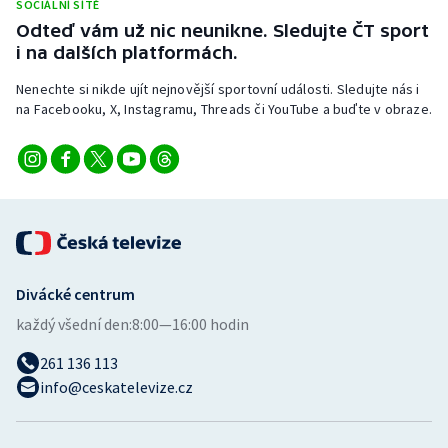
SOCIÁLNÍ SÍTĚ
Stolní tenis
Odteď vám už nic neunikne. Sledujte ČT sport
i na dalších platformách.
Triatlon
Nenechte si nikde ujít nejnovější sportovní události. Sledujte nás i
Veslování
na Facebooku, X, Instagramu, Threads či YouTube a buďte v obraze.
Vodní slalom
Volejbal
Ostatní
Divácké centrum
každý všední den:
8:00—16:00 hodin
261 136 113
info@ceskatelevize.cz