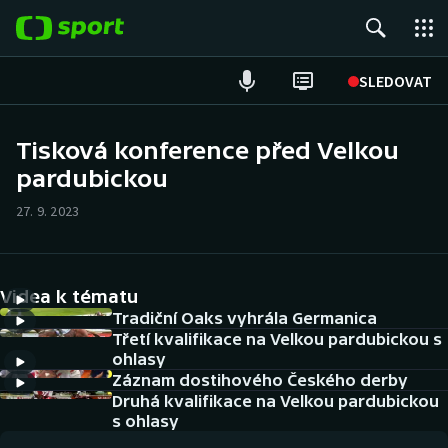
POPULÁRNÍ
SLEDOVAT
Fotbal
Tisková konference před Velkou
pardubickou
Hokej
27. 9. 2023
Tenis
Atletika
Videa k tématu
Cyklistika
Tradiční Oaks vyhrála Germanica
Třetí kvalifikace na Velkou pardubickou s
ohlasy
DALŠÍ SPORTY
Záznam dostihového Českého derby
Druhá kvalifikace na Velkou pardubickou
Americký fotbal
NEPŘEHLÉDNĚTE
s ohlasy