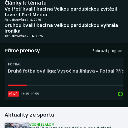
Články k tématu
Baseball a softbal
Soutěže
Ve třetí kvalifikaci na Velkou pardubickou zvítězil
favorit Fort Medoc
Basketbal
Historické návraty
Aktualizováno 1. 8. 2026
Druhou kvalifikaci na Velkou pardubickou vyhrála
Ironika
Biatlon
Aplikace ČT sport
Aktualizováno 20. 6. 2026
Boby a skeleton
AZ kvíz
Přímé přenosy
Zobrazit program
Box
FOTBAL
Druhá fotbalová liga: Vysočina Jihlava – Fotbal Příb
Curling
Dostihy
17:35
-
19:55
ŽIVĚ
Florbal
Futsal
Aktuality ze sportu
VODNÍ SLALOM
Golf