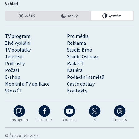
Vzhled
Světlý
Tmavý
Systém
TV program
Pro média
Živé vysílání
Reklama
TV poplatky
Studio Brno
Teletext
Studio Ostrava
Podcasty
Rada ČT
Počasí
Kariéra
E-shop
Podávání námětů
Mobilní a TV aplikace
Časté dotazy
Vše o ČT
Kontakty
Instagram
Facebook
YouTube
X
Threads
© Česká televize