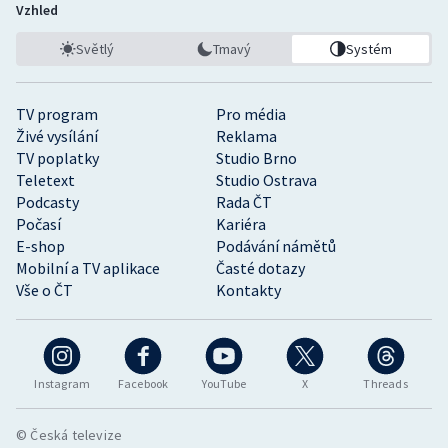
Vzhled
Světlý
Tmavý
Systém
TV program
Pro média
Živé vysílání
Reklama
TV poplatky
Studio Brno
Teletext
Studio Ostrava
Podcasty
Rada ČT
Počasí
Kariéra
E-shop
Podávání námětů
Mobilní a TV aplikace
Časté dotazy
Vše o ČT
Kontakty
Instagram
Facebook
YouTube
X
Threads
© Česká televize