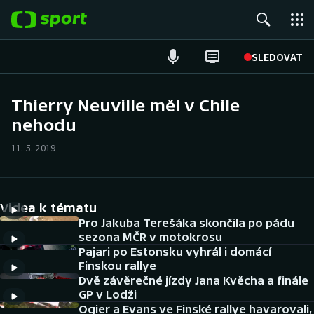
POPULÁRNÍ
SLEDOVAT
Fotbal
Thierry Neuville měl v Chile
nehodu
Hokej
11. 5. 2019
Tenis
Atletika
Videa k tématu
Cyklistika
Pro Jakuba Terešáka skončila po pádu
sezona MČR v motokrosu
Pajari po Estonsku vyhrál i domácí
DALŠÍ SPORTY
Finskou rallye
Dvě závěrečné jízdy Jana Kvěcha a finále
Americký fotbal
NEPŘEHLÉDNĚTE
GP v Lodži
Ogier a Evans ve Finské rallye havarovali,