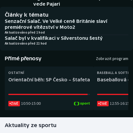
Baseball a softbal
Soutěže
vede Pajari
Články k tématu
Basketbal
Historické návraty
Senzační Salač. Ve Velké ceně Británie slaví
premiérové vítězství v Moto2
Biatlon
Aplikace ČT sport
Aktualizováno před 1 hod
Salač byl v kvalifikaci v Silverstonu šestý
Aktualizováno před 21 hod
Boby a skeleton
AZ kvíz
Přímé přenosy
Zobrazit program
Box
OSTATNÍ
BASEBALL A SOFTBA
Curling
Orientační běh: SP Česko – štafeta
Baseballová ex
Dostihy
10:50
-
15:00
12:55
-
16:15
Florbal
ŽIVĚ
ŽIVĚ
Futsal
Aktuality ze sportu
Golf