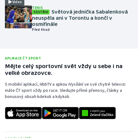
Video
TENIS
Olympijské hry
Světová jednička Sabalenková
SESTŘIH
neuspěla ani v Torontu a končí v
Parasport
osmifinále
Před 4 hod
Plavání
Plážový volejbal
APLIKACE ČT SPORT
Mějte celý sportovní svět vždy u sebe i na
Ragby
velké obrazovce.
Rychlobruslení
S mobilní aplikací, HbbTV a apkou iVysílání ve své chytré televizi
máte ČT sport vždy po ruce. Sledujte přímé přenosy, články a
bonusový obsah kdekoli a kdykoli.
Rychlostní kanoistika
Short track
Sportovní střelba