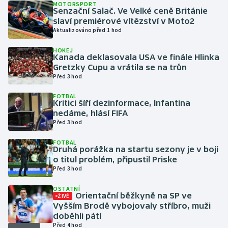
MOTORSPORT
Senzační Salač. Ve Velké ceně Británie
slaví premiérové vítězství v Moto2
Gymnastika
Aktualizováno před 1 hod
Házená
HOKEJ
Kanada deklasovala USA ve finále Hlinka
Gretzky Cupu a vrátila se na trůn
Jezdectví
Před 3 hod
Judo
FOTBAL
Kritici šíří dezinformace, Infantina
nedáme, hlásí FIFA
Krasobruslení
Před 3 hod
FOTBAL
Lezení
Druhá porážka na startu sezony je v boji
o titul problém, připustil Priske
Lyže a snowboard
Před 3 hod
OSTATNÍ
Moderní pětiboj
Orientační běžkyně na SP ve
ŽIVĚ
Vyšším Brodě vybojovaly stříbro, muži
doběhli pátí
Motorsport
Před 4 hod