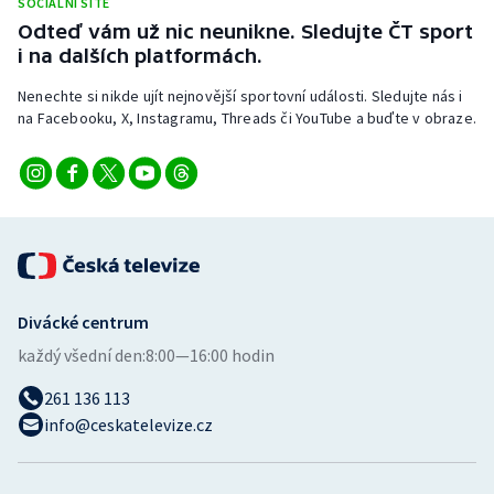
SOCIÁLNÍ SÍTĚ
Stolní tenis
Odteď vám už nic neunikne. Sledujte ČT sport
i na dalších platformách.
Triatlon
Nenechte si nikde ujít nejnovější sportovní události. Sledujte nás i
na Facebooku, X, Instagramu, Threads či YouTube a buďte v obraze.
Veslování
Vodní slalom
Volejbal
Ostatní
Divácké centrum
každý všední den:
8:00—16:00 hodin
261 136 113
info@ceskatelevize.cz