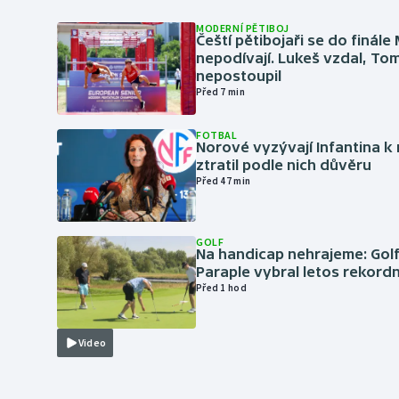
MODERNÍ PĚTIBOJ
Čeští pětibojaři se do finále
nepodívají. Lukeš vzdal, To
nepostoupil
Před 7 min
FOTBAL
Norové vyzývají Infantina k 
ztratil podle nich důvěru
Před 47 min
GOLF
Na handicap nehrajeme: Golf
Paraple vybral letos rekordn
Před 1 hod
Video