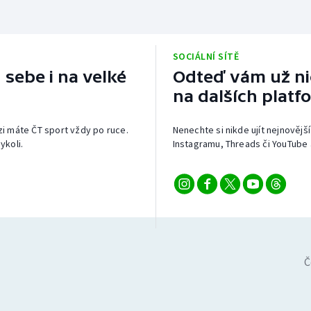
SOCIÁLNÍ SÍTĚ
 sebe i na velké
Odteď vám už nic
na dalších platf
izi máte ČT sport vždy po ruce.
Nenechte si nikde ujít nejnovější
ykoli.
Instagramu, Threads či YouTube 
Č