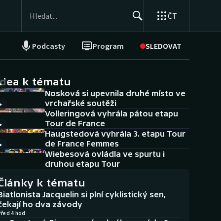
ČT
Podcasty
Program
SLEDOVAT
NEPŘEHLÉDNĚTE
Soutěže
idea k tématu
Nosková si upevnila druhé místo ve
Historické návraty
vrchařské soutěži
Volleringová vyhrála pátou etapu
Aplikace ČT sport
Tour de France
Haugstedová vyhrála 3. etapu Tour
AZ kvíz
de France Femmes
Wiebesová ovládla ve spurtu i
druhou etapu Tour
Články k tématu
Biatlonista Jacquelin si plní cyklistický sen,
čekají ho dva závody
Před 4 hod