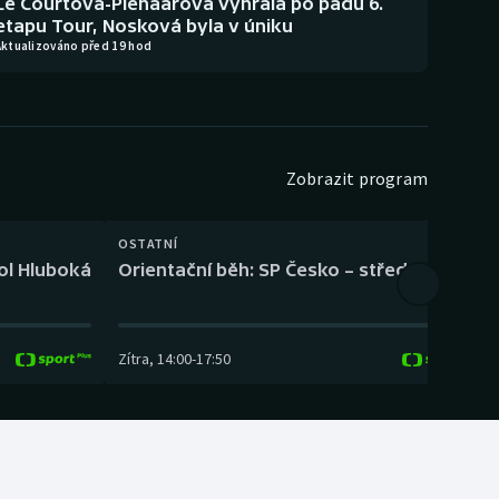
Le Courtová-Pienaarová vyhrála po pádu 6.
etapu Tour, Nosková byla v úniku
Aktualizováno před 19 hod
Zobrazit program
OSTATNÍ
H
kol Hluboká
Orientační běh: SP Česko – střední trať
H
Zítra
,
14:00
-
17:50
Z