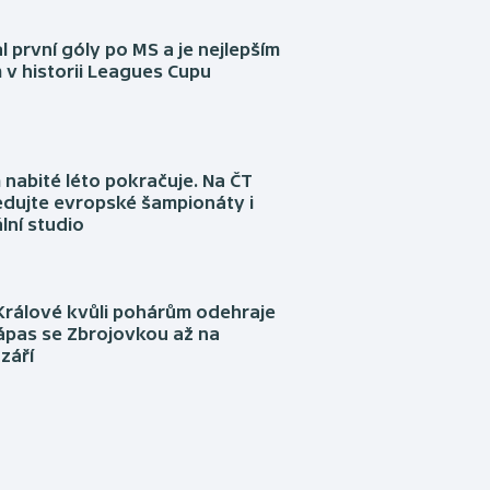
l první góly po MS a je nejlepším
 v historii Leagues Cupu
nabité léto pokračuje. Na ČT
edujte evropské šampionáty i
lní studio
Králové kvůli pohárům odehraje
ápas se Zbrojovkou až na
září