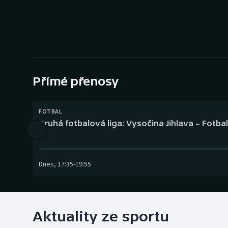
Curling
Dostihy
Florbal
Futsal
Přímé přenosy
Golf
FOTBAL
Druhá fotbalová liga: Vysočina Jihlava – Fotba
Gymnastika
Dnes
,
17:35
-
19:55
Aktuality ze sportu