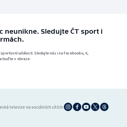
 neunikne. Sledujte ČT sport i
ormách.
 sportovní události. Sledujte nás i na Facebooku, X,
a buďte v obraze.
eská televize na sociálních sítích: