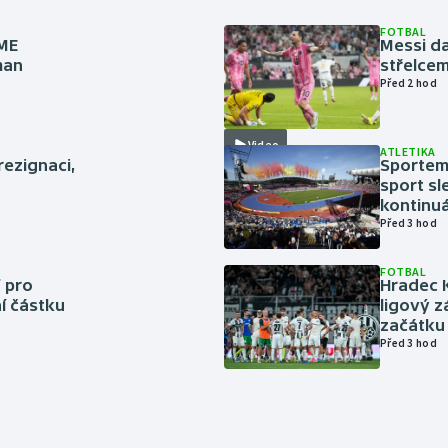
FOTBAL
 ME
Messi da
man
střelcem
Před 2 hod
Video
ATLETIKA
rezignaci,
Sportem 
sport sl
kontinuá
Před 3 hod
FOTBAL
 pro
Hradec 
í částku
ligový z
začátku 
Před 3 hod