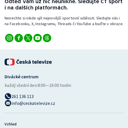
Odteď vám už nic neunikne. Sledujte ČT sport
Stolní tenis
i na dalších platformách.
Triatlon
Nenechte si nikde ujít nejnovější sportovní události. Sledujte nás i
na Facebooku, X, Instagramu, Threads či YouTube a buďte v obraze.
Veslování
Vodní slalom
Volejbal
Ostatní
Divácké centrum
každý všední den:
8:00—16:00 hodin
261 136 113
info@ceskatelevize.cz
Vzhled