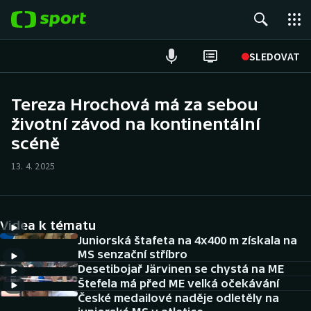
POPULÁRNÍ
SLEDOVAT
Fotbal
Tereza Hrochová má za sebou
životní závod na kontinentální
Hokej
scéně
Tenis
13. 4. 2025
Atletika
Cyklistika
Videa k tématu
Juniorská štafeta na 4x400 m získala na
DALŠÍ SPORTY
MS senzační stříbro
Desetibojař Järvinen se chystá na ME
Štefela má před ME velká očekávání
Americký fotbal
NEPŘEHLÉDNĚTE
České medailové naděje odletěly na