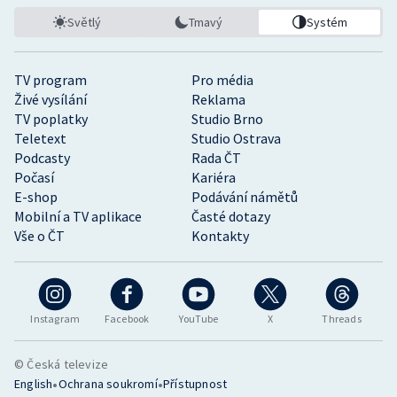
Světlý
Tmavý
Systém
TV program
Pro média
Živé vysílání
Reklama
TV poplatky
Studio Brno
Teletext
Studio Ostrava
Podcasty
Rada ČT
Počasí
Kariéra
E-shop
Podávání námětů
Mobilní a TV aplikace
Časté dotazy
Vše o ČT
Kontakty
Instagram
Facebook
YouTube
X
Threads
© Česká televize
•
•
English
Ochrana soukromí
Přístupnost