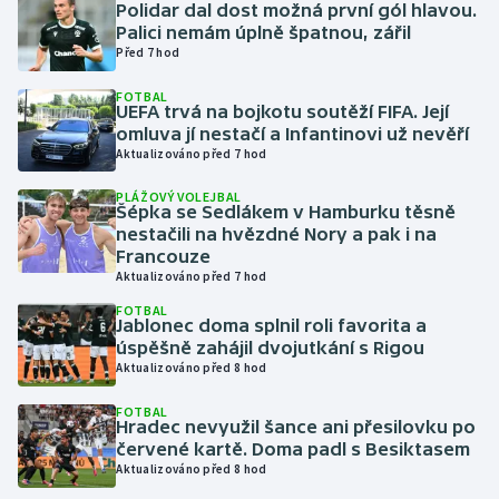
Polidar dal dost možná první gól hlavou.
Palici nemám úplně špatnou, zářil
Gymnastika
Před 7 hod
FOTBAL
Házená
UEFA trvá na bojkotu soutěží FIFA. Její
omluva jí nestačí a Infantinovi už nevěří
Aktualizováno před 7 hod
Jezdectví
PLÁŽOVÝ VOLEJBAL
Judo
Šépka se Sedlákem v Hamburku těsně
nestačili na hvězdné Nory a pak i na
Francouze
Krasobruslení
Aktualizováno před 7 hod
FOTBAL
Lezení
Jablonec doma splnil roli favorita a
úspěšně zahájil dvojutkání s Rigou
Aktualizováno před 8 hod
Lyže a snowboard
FOTBAL
Moderní pětiboj
Hradec nevyužil šance ani přesilovku po
červené kartě. Doma padl s Besiktasem
Aktualizováno před 8 hod
Motorsport