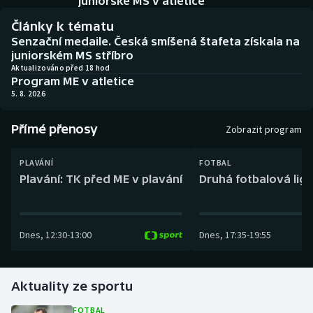
juniorské MS v atletice
Baseball a softbal
Soutěže
Články k tématu
Senzační medaile. Česká smíšená štafeta získala na
Basketbal
Historické návraty
juniorském MS stříbro
Aktualizováno před 18 hod
Biatlon
Aplikace ČT sport
Program ME v atletice
5. 8. 2026
Boby a skeleton
AZ kvíz
Přímé přenosy
Zobrazit program
Box
PLAVÁNÍ
FOTBAL
Curling
Plavání: TK před ME v plavání
Druhá fotbalová liga
Dostihy
Dnes
,
12:30
-
13:00
Dnes
,
17:35
-
19:55
Florbal
Futsal
Aktuality ze sportu
Golf
FOTBAL