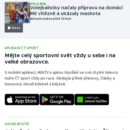
VOLEJBAL
Volejbalistky načaly přípravu na domácí
Olympijské hry
ME vítězně a ukázaly maskota
Aktualizováno před 10 hod
Parasport
Video
Plavání
APLIKACE ČT SPORT
Plážový volejbal
Mějte celý sportovní svět vždy u sebe i na
velké obrazovce.
Ragby
S mobilní aplikací, HbbTV a apkou iVysílání ve své chytré televizi
Rychlobruslení
máte ČT sport vždy po ruce. Sledujte přímé přenosy, články a
bonusový obsah kdekoli a kdykoli.
Rychlostní kanoistika
Short track
Sportovní střelba
SOCIÁLNÍ SÍTĚ