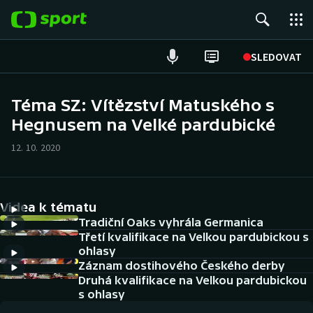
POPULÁRNÍ
SLEDOVAT
Fotbal
Téma SZ: Vítězství Matuského s
Hegnusem na Velké pardubické
Hokej
12. 10. 2020
Tenis
Atletika
Videa k tématu
Cyklistika
Tradiční Oaks vyhrála Germanica
Třetí kvalifikace na Velkou pardubickou s
ohlasy
DALŠÍ SPORTY
Záznam dostihového Českého derby
Druhá kvalifikace na Velkou pardubickou
Americký fotbal
NEPŘEHLÉDNĚTE
s ohlasy