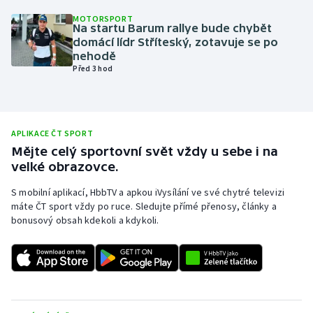
MOTORSPORT
Olympijské hry
Na startu Barum rallye bude chybět
domácí lídr Stříteský, zotavuje se po
Parasport
nehodě
Před 3 hod
Plavání
Plážový volejbal
APLIKACE ČT SPORT
Mějte celý sportovní svět vždy u sebe i na
Ragby
velké obrazovce.
Rychlobruslení
S mobilní aplikací, HbbTV a apkou iVysílání ve své chytré televizi
máte ČT sport vždy po ruce. Sledujte přímé přenosy, články a
bonusový obsah kdekoli a kdykoli.
Rychlostní kanoistika
Short track
Sportovní střelba