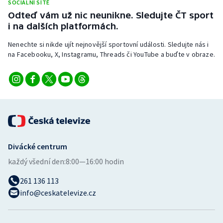
SOCIÁLNÍ SÍTĚ
Stolní tenis
Odteď vám už nic neunikne. Sledujte ČT sport
i na dalších platformách.
Triatlon
Nenechte si nikde ujít nejnovější sportovní události. Sledujte nás i
Veslování
na Facebooku, X, Instagramu, Threads či YouTube a buďte v obraze.
Vodní slalom
Volejbal
Ostatní
Divácké centrum
každý všední den:
8:00—16:00 hodin
261 136 113
info@ceskatelevize.cz