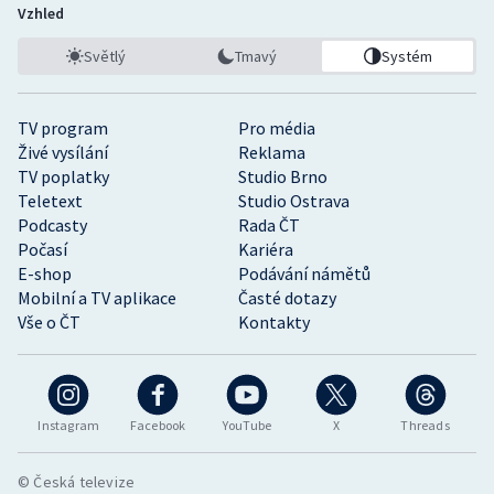
Vzhled
Světlý
Tmavý
Systém
TV program
Pro média
Živé vysílání
Reklama
TV poplatky
Studio Brno
Teletext
Studio Ostrava
Podcasty
Rada ČT
Počasí
Kariéra
E-shop
Podávání námětů
Mobilní a TV aplikace
Časté dotazy
Vše o ČT
Kontakty
Instagram
Facebook
YouTube
X
Threads
© Česká televize