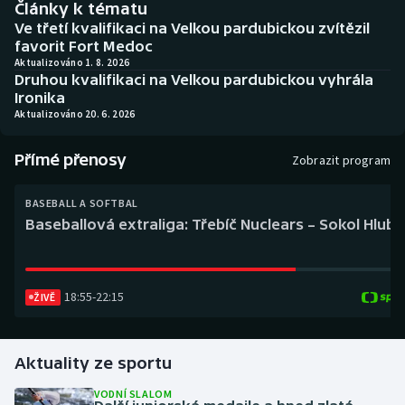
Články k tématu
Baseball a softbal
Soutěže
Ve třetí kvalifikaci na Velkou pardubickou zvítězil
favorit Fort Medoc
Basketbal
Historické návraty
Aktualizováno 1. 8. 2026
Druhou kvalifikaci na Velkou pardubickou vyhrála
Ironika
Biatlon
Aplikace ČT sport
Aktualizováno 20. 6. 2026
Boby a skeleton
AZ kvíz
Přímé přenosy
Zobrazit program
Box
BASEBALL A SOFTBAL
Baseballová extraliga: Třebíč Nuclears – Sokol Hlub
Curling
Dostihy
18:55
-
22:15
ŽIVĚ
Florbal
Futsal
Aktuality ze sportu
VODNÍ SLALOM
Golf