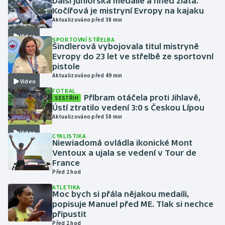
Další juniorská medaile a hned zlatá.
Kočířová je mistryní Evropy na kajaku
Aktualizováno před 38 min
Gymnastika
Video
SPORTOVNÍ STŘELBA
Šindlerová vybojovala titul mistryně
Házená
Evropy do 23 let ve střelbě ze sportovní
pistole
Jezdectví
Aktualizováno před 49 min
Video
FOTBAL
Judo
Příbram otáčela proti Jihlavě,
SESTŘIH
Ústí ztratilo vedení 3:0 s Českou Lípou
Aktualizováno před 58 min
Krasobruslení
Video
CYKLISTIKA
Niewiadomá ovládla ikonické Mont
Lezení
Ventoux a ujala se vedení v Tour de
France
Lyže a snowboard
Před 2 hod
ATLETIKA
Moderní pětiboj
Moc bych si přála nějakou medaili,
popisuje Manuel před ME. Tlak si nechce
připustit
Motorsport
Před 2 hod