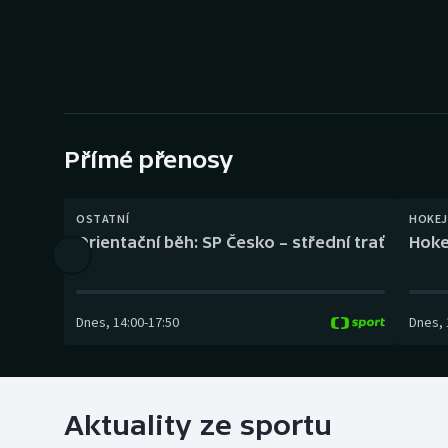
Curling
Dostihy
Florbal
Futsal
Přímé přenosy
Golf
OSTATNÍ
HOKEJ
Orientační běh: SP Česko – střední trať
Hoke
Gymnastika
Dnes
,
14:00
-
17:50
Dnes
,
Aktuality ze sportu