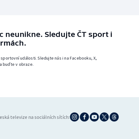
 neunikne. Sledujte ČT sport i
ormách.
 sportovní události. Sledujte nás i na Facebooku, X,
a buďte v obraze.
eská televize na sociálních sítích: