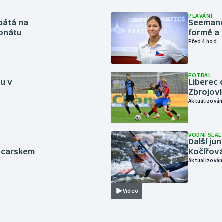
PLAVÁNÍ
pátá na
Seemanov
onátu
formě a 
Před 4 hod
FOTBAL
lu v
Liberec 
Zbrojov
Aktualizován
VODNÍ SLA
.
Další ju
ýcarskem
Kočířová
Aktualizován
Video