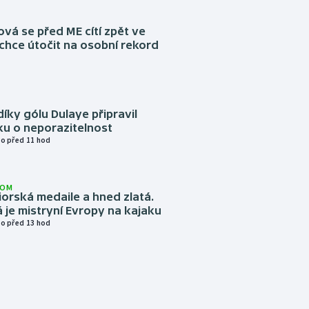
á se před ME cítí zpět ve
chce útočit na osobní rekord
díky gólu Dulaye připravil
ku o neporazitelnost
o před 11 hod
LOM
niorská medaile a hned zlatá.
 je mistryní Evropy na kajaku
o před 13 hod