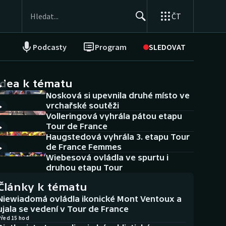
ČT
Podcasty
Program
SLEDOVAT
NEPŘEHLÉDNĚTE
Soutěže
idea k tématu
Nosková si upevnila druhé místo ve
Historické návraty
vrchařské soutěži
Volleringová vyhrála pátou etapu
Aplikace ČT sport
Tour de France
Haugstedová vyhrála 3. etapu Tour
AZ kvíz
de France Femmes
Wiebesová ovládla ve spurtu i
druhou etapu Tour
Články k tématu
Niewiadomá ovládla ikonické Mont Ventoux a
ujala se vedení v Tour de France
Před 15 hod