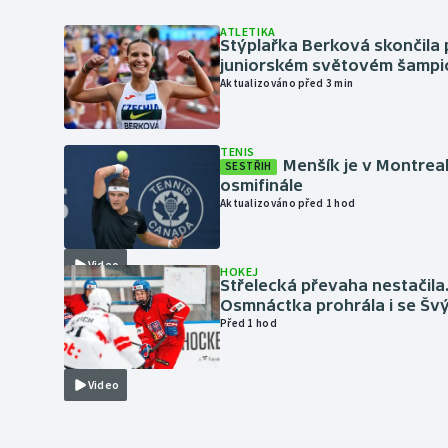
ATLETIKA
Stýplařka Berková skončila 
juniorském světovém šampi
Aktualizováno před 3 min
TENIS
Menšík je v Montrea
SESTŘIH
osmifinále
Aktualizováno před 1 hod
Video
HOKEJ
Střelecká převaha nestačila
Osmnáctka prohrála i se Šv
Před 1 hod
Video