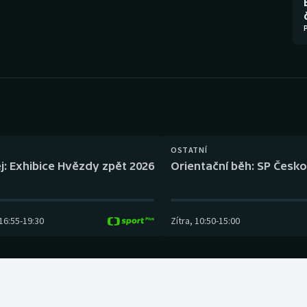
Moderní pětiboj
Triatlon
Motorsport
Veslování
Olympijské hry
Vodní slalom
Parasport
Volejbal
Plavání
Ostatní
OSTATNÍ
j: Exhibice Hvězdy zpět 2026
Orientační běh: SP Česko
Plážový volejbal
16:55
-
19:30
Zítra
,
10:50
-
15:00