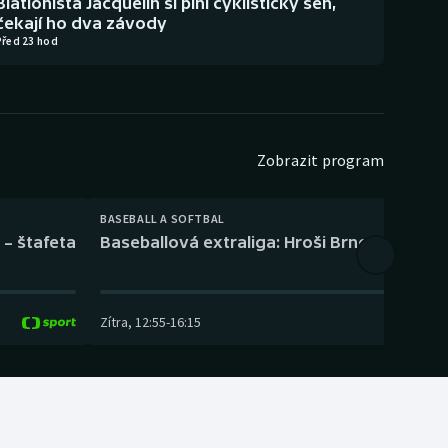
Biatlonista Jacquelin si plní cyklistický sen,
čekají ho dva závody
Před 23 hod
Zobrazit program
BASEBALL A SOFTBAL
 – štafeta
Baseballová extraliga: Hroši Brno – Eagles
Zítra
,
12:55
-
16:15