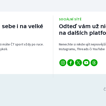
SOCIÁLNÍ SÍTĚ
 sebe i na velké
Odteď vám už nic
na dalších platf
izi máte ČT sport vždy po ruce.
Nenechte si nikde ujít nejnovější
ykoli.
Instagramu, Threads či YouTube 
Č